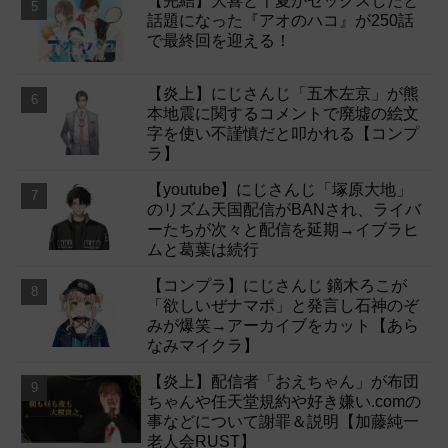
【完結】大喜と千夏がセックスしたと
話題になった『アオのハコ』が250話
で最終回を迎える！
【炎上】にじさんじ「五木左京」が熊
本地震に関するコメントで廃墟の絵文
字を使い不謹慎だと叩かれる【コンプ
ラ】
【youtube】にじさんじ「塚原大地」
のリズム天国配信がBANされ、ライバ
ーたちが次々と配信を延期→イブラヒ
ムと葛葉は続行
【コンプラ】にじさんじ 鏑木ろこが
「欲しいぜナマポ」と発言し石神のぞ
みが爆笑→アーカイブをカット【あら
なみマイクラ】
【炎上】配信者「おえちゃん」が布団
ちゃんや任天堂規約や好き嫌い.comの
事などについて謝罪＆説明【加藤純一
老人会RUST】