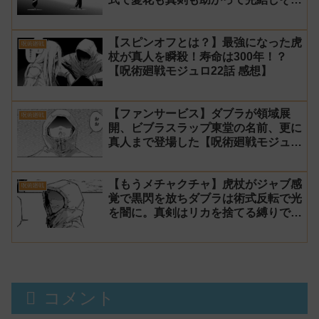
【呪術廻戦モジュロ23話 感想】
【スピンオフとは？】最強になった虎
呪術廻戦
杖が真人を瞬殺！寿命は300年！？
【呪術廻戦モジュロ22話 感想】
【ファンサービス】ダブラが領域展
呪術廻戦
開、ビブラスラップ東堂の名前、更に
真人まで登場した【呪術廻戦モジュロ
21話 感想】
【もうメチャクチャ】虎杖がジャブ感
呪術廻戦
覚で黒閃を放ちダブラは術式反転で光
を闇に。真剣はリカを捨てる縛りでマ
ルに勝利【呪術廻戦モジュロ20話 感
想】
コメント