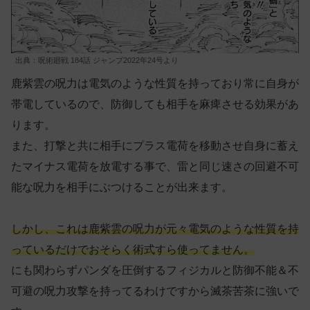
出典：呪術廻戦 184話 ジャンプ2022年24号より
鹿紫雲の呪力は電気のような性質を持っており常に自身が
帯電しているので、防御しても相手を麻痺させる効果があ
ります。
また、打撃と共に相手にプラス電荷を移動させ自身に蓄え
たマイナス電荷を放電する事で、雷と同じ速さの回避不可
能な呪力を相手にぶつけることが出来ます。
しかし、これは鹿紫雲の呪力が元々電気のような性質を持
っているだけでおそらく術式すら使ってません。
にも関わらずパンダを圧倒するフィジカルと防御不能＆不
可避の呪力攻撃を持ってるわけですから滅茶苦茶に強いで