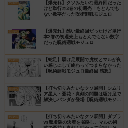
【爆売れ】クソみたいな最終回だった
呪術廻戦
けど単行本3巻の初週売上もとんでも
ない数字だった呪術廻戦モジュロ
【爆売れ】酷い最終回だったけど単行
呪術廻戦
本2巻の初週売上もとんでもない数字
だった呪術廻戦モジュロ
【蛇足】駆け足展開で虎杖とマルが良
呪術廻戦
い感じにして終わってつまらなかった
【呪術廻戦モジュロ最終回 感想】
【打ち切りみたいなクソ展開】シムリ
呪術廻戦
ア星人・憂花・真剣の問題は駆け足で
解決しパンダが登場【呪術廻戦モジュ
ロ24話 感想】
【打ち切りみたいなクソ展開】ダブラ
呪術廻戦
vs魔虚羅の決着を省略し、マルの術
式で憂花も真剣も助かって完結しそう