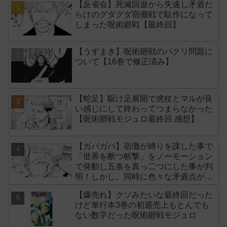
【反省会】死滅回遊から失速し矛盾だ
らけのグダグダ宿儺戦で駄作になって
しまった呪術廻戦【最終回】
【うずまき】呪術廻戦のパクリ問題に
ついて【16巻で修正済み】
【蛇足】駆け足展開で虎杖とマルが良
い感じにして終わってつまらなかった
【呪術廻戦モジュロ最終回 感想】
【ガバガバ】宿儺が縛りを課した事で
「世界を断つ斬撃」をノーモーション
で発動し五条を真っ二つにした事が判
明！しかし、同時に色々な矛盾点が生
まれてしまいました【後付け】
【爆売れ】クソみたいな最終回だった
けど単行本3巻の初週売上もとんでも
ない数字だった呪術廻戦モジュロ