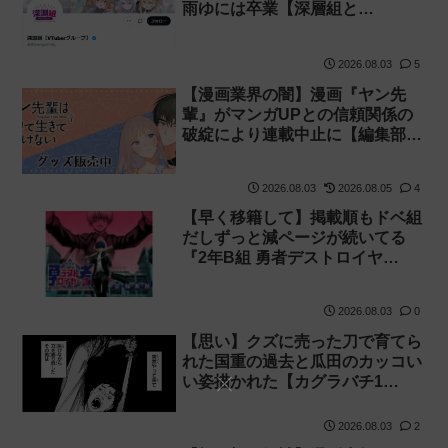
雨ゆには卒業【深層組と…
2026.08.03
5
【漫画業界の闇】漫画『ヤン先
輩』がマンガUPとの信頼関係の
破綻により連載中止に【編集部…
2026.08.03
2026.08.05
4
【早く移籍して】掲載順もドベ組
だしずっと減ページが続いてる
『2年B組 勇者デストロイヤ…
2026.08.03
0
【思い】クズに売った刀で育てら
れた国重の過去と瓜田のカッコい
い姿描かれた【カグラバチ1…
2026.08.03
2