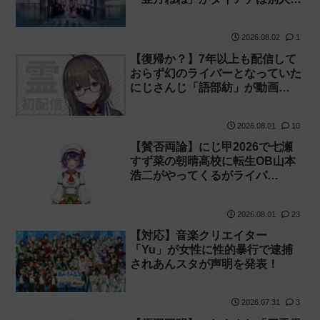
2026.08.02
1
【復帰か？】7年以上も配信して
おらず幻のライバーとなっていた
にじさんじ「語部紡」が動画…
2026.08.01
10
【賛否両論】にじ甲2026で七瀬
すず菜の朝晴高校に転生OB山本
浩二がやってくるがライバ…
2026.08.01
23
【対応】音楽クリエイター
「Yu」が女性に性的暴行で逮捕
されあんスタが声明を発表！
2026.07.31
3