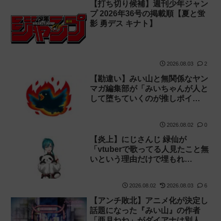
【打ち切り候補】週刊少年ジャン
プ 2026年36号の掲載順【夏と蛍
影 勇デス キナト】
2026.08.03
2
【勘違い】みい山と無関係なヤン
マガ編集部が「みいちゃんが人と
して堕ちていくのが推しポイ…
2026.08.02
0
【炎上】にじさんじ 緑仙が
「vtuberで歌ってる人見たこと無
いという理由だけで埋もれ…
2026.08.02
2026.08.03
6
【アンチ敗北】アニメ化が決定し
話題になった『みい山』の作者
「亜月ねね」がダイアナは別人…