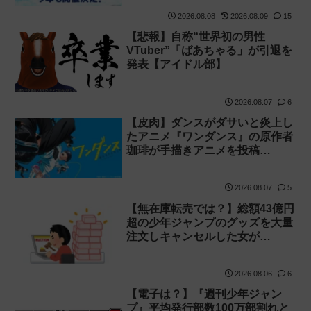
2026.08.08
2026.08.09
15
【悲報】自称“世界初の男性
VTuber”「ばあちゃる」が引退を
発表【アイドル部】
2026.08.07
6
【皮肉】ダンスがダサいと炎上し
たアニメ『ワンダンス』の原作者
珈琲が手描きアニメを投稿…
2026.08.07
5
【無在庫転売では？】総額43億円
超の少年ジャンプのグッズを大量
注文しキャンセルした女が…
2026.08.06
6
【電子は？】『週刊少年ジャン
プ』平均発行部数100万部割れと