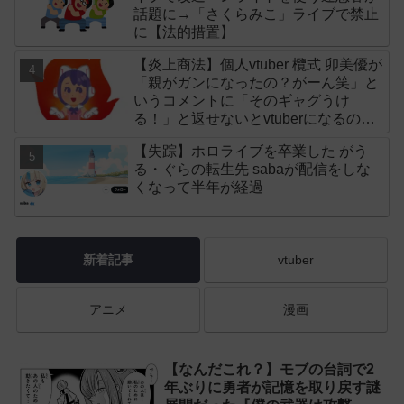
話題に→「さくらみこ」ライブで禁止
に【法的措置】
【炎上商法】個人vtuber 欖式 卯美優が
「親がガンになったの？がーん笑」と
いうコメントに「そのギャグうけ
る！」と返せないとvtuberになるのは
オススメしないと投稿し叩かれる
【失踪】ホロライブを卒業した がう
る・ぐらの転生先 sabaが配信をしな
くなって半年が経過
新着記事
vtuber
アニメ
漫画
【なんだこれ？】モブの台詞で2
年ぶりに勇者が記憶を取り戻す謎