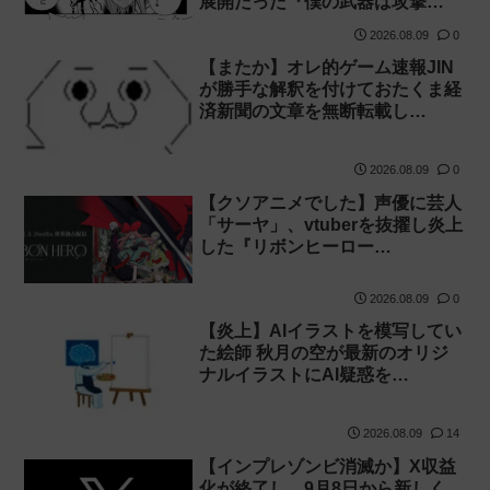
展開だった『僕の武器は攻撃…
2026.08.09
0
【またか】オレ的ゲーム速報JIN
が勝手な解釈を付けておたくま経
済新聞の文章を無断転載し…
2026.08.09
0
【クソアニメでした】声優に芸人
「サーヤ」、vtuberを抜擢し炎上
した『リボンヒーロー…
2026.08.09
0
【炎上】AIイラストを模写してい
た絵師 秋月の空が最新のオリジ
ナルイラストにAI疑惑を…
2026.08.09
14
【インプレゾンビ消滅か】X収益
化が終了し、9月8日から新しく