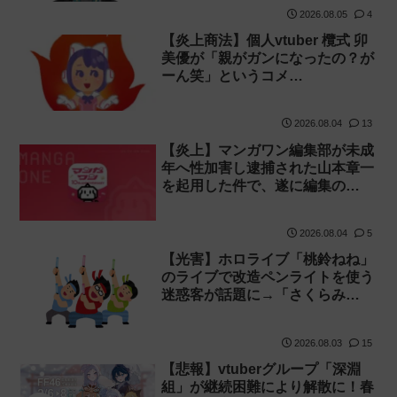
2026.08.05
4
【炎上商法】個人vtuber 欖式 卯
美優が「親がガンになったの？が
ーん笑」というコメ…
2026.08.04
13
【炎上】マンガワン編集部が未成
年へ性加害し逮捕された山本章一
を起用した件で、遂に編集の…
2026.08.04
5
【光害】ホロライブ「桃鈴ねね」
のライブで改造ペンライトを使う
迷惑客が話題に→「さくらみ…
2026.08.03
15
【悲報】vtuberグループ「深淵
組」が継続困難により解散に！春