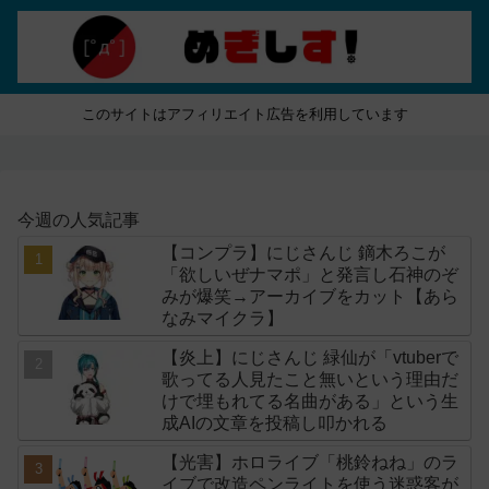
このサイトはアフィリエイト広告を利用しています
今週の人気記事
【コンプラ】にじさんじ 鏑木ろこが
「欲しいぜナマポ」と発言し石神のぞ
みが爆笑→アーカイブをカット【あら
なみマイクラ】
【炎上】にじさんじ 緑仙が「vtuberで
歌ってる人見たこと無いという理由だ
けで埋もれてる名曲がある」という生
成AIの文章を投稿し叩かれる
【光害】ホロライブ「桃鈴ねね」のラ
イブで改造ペンライトを使う迷惑客が