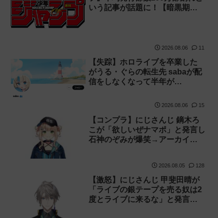
いう記事が話題に！【暗黒期…
2026.08.06
11
【失踪】ホロライブを卒業した
がうる・ぐらの転生先 sabaが配
信をしなくなって半年が…
2026.08.06
15
【コンプラ】にじさんじ 鏑木ろ
こが「欲しいぜナマポ」と発言し
石神のぞみが爆笑→アーカイ…
2026.08.05
128
【激怒】にじさんじ 甲斐田晴が
「ライブの銀テープを売る奴は2
度とライブに来るな」と発言…