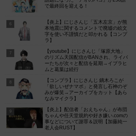
で最終回を迎える！
【炎上】にじさんじ「五木左京」が熊
本地震に関するコメントで廃墟の絵文
字を使い不謹慎だと叩かれる【コンプ
ラ】
【youtube】にじさんじ「塚原大地」
のリズム天国配信がBANされ、ライバ
ーたちが次々と配信を延期→イブラヒ
ムと葛葉は続行
【コンプラ】にじさんじ 鏑木ろこが
「欲しいぜナマポ」と発言し石神のぞ
みが爆笑→アーカイブをカット【あら
なみマイクラ】
【炎上】配信者「おえちゃん」が布団
ちゃんや任天堂規約や好き嫌い.comの
事などについて謝罪＆説明【加藤純一
老人会RUST】