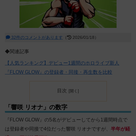
32件のコメントがあります
（
2026/01/18）
◆関連記事
【人気ランキング】デビュー1週間のホロライブ新人
『FLOW GLOW』の登録者・同接・再生数を比較
目次
「響咲 リオナ」の数字
『FLOW GLOW』の5名がデビューしてから1週間時点で
は登録者や同接で4位だった響咲 リオナですが、
半年が経