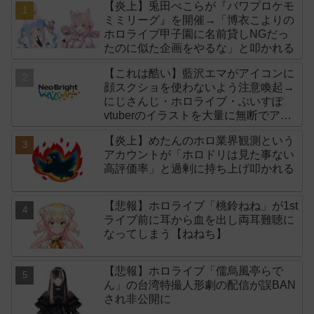
【炎上】兎田ぺこらが『パワプロケモ
ミミリーグ』を開催→「博衣こよりの
ホロライブ甲子園に名前貸しNGだっ
たのに似た企画をやるな」と叩かれる
【これは酷い】藍沢エマがアイコンに
顔スクショを使わないよう注意喚起→
にじさんじ・ホロライブ・ぶいすぽ
vtuberのイラストを大量に無断でアイ
コンに使用したライバー事務所
【炎上】めたんのホロ業界観測という
「NeoBright（ネオブライト）」が謝
アカウントが「ホロドリは見た事ない
罪！
高評価率」と過剰に持ち上げ叩かれる
【悲報】ホロライブ「桃鈴ねね」が1st
ライブ前に耳から血を出し両耳難聴に
なってしまう【ねねち】
【悲報】ホロライブ「儒烏風亭らで
ん」の台湾特撮人形劇の配信が誤BAN
され非公開に