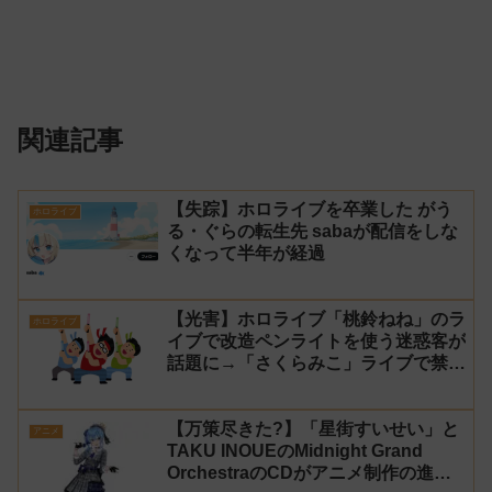
関連記事
【失踪】ホロライブを卒業した がう
ホロライブ
る・ぐらの転生先 sabaが配信をしな
くなって半年が経過
【光害】ホロライブ「桃鈴ねね」のラ
ホロライブ
イブで改造ペンライトを使う迷惑客が
話題に→「さくらみこ」ライブで禁止
に【法的措置】
【万策尽きた?】「星街すいせい」と
アニメ
TAKU INOUEのMidnight Grand
OrchestraのCDがアニメ制作の進行