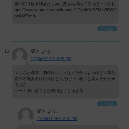
専門切り抜き師居たし再生数も結構出てるっぽいけどね
ttps://www.youtube.com/channel/UCylNKKCfPMm8ROX
asQWTonA/
返信
匿名
より:
2025年6月12日 6:38 PM
Ｖなんか基本、関係性ポルノなんだからよっぽどソロ配
信の才能ある奴以外はどんだけいい相手と絡んだかが全
てだろ
ゲームぽい捨てとか些細なこと過ぎる
返信
匿名
より:
2025年8月16日 2:10 PM