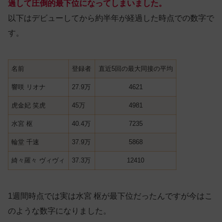
過して圧倒的最下位になってしまいました。
以下はデビューしてから約半年が経過した時点での数字で
す。
名前
登録者
直近5回の最大同接の平均
響咲 リオナ
27.9万
4621
虎金妃 笑虎
45万
4981
水宮 枢
40.4万
7235
輪堂 千速
37.9万
5868
綺々羅々 ヴィヴィ
37.3万
12410
1週間時点では実は水宮 枢が最下位だったんですが今はこ
のような数字になりました。