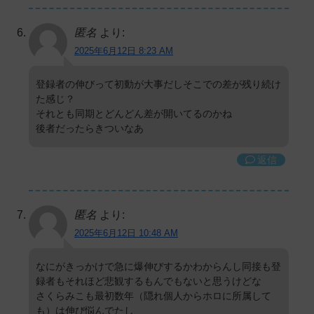
匿名
より:
2025年6月12日 8:23 AM
登録者の伸びって初動が大事だしそこでの差が残り続け
た感じ？
それとも同期とどんどん差が開いてるのかね
後者だったらきついなあ
返信
匿名
より:
2025年6月12日 10:48 AM
なにがきっかけで急に爆伸びするかわからんし同接も登
録者もそれほど悲観するもんでもないと思うけどな
さくらみこも最初数年（隠れ個人からホロに所属して
も）は伸び悩んでたし