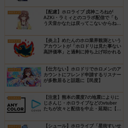
問題で発売中止に
【配慮】ホロライブ 戌神ころねが
ホロライブ
AZKi・ラミィとのコラボ配信で「も
う天音かなたは戻ってこないからね」
と発言した事について謝罪
【炎上】めたんのホロ業界観測という
ホロライブ
アカウントが「ホロドリは見た事ない
高評価率」と過剰に持ち上げ叩かれる
【仕方ない】ホロドリでホロメンのア
ホロライブ
カウントにフレンド申請するリスナー
が多数居ると話題に【民度】
【注意】熊本の震度7の地震によりに
にじさんじ
じさんじ・ホロライブなどのvtuber
たちが次々と配信を中止・延期に【不
謹慎厨】
【シュール】ホロライブ「星街すいせ
ホロライブ