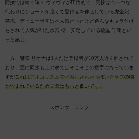
同接では綺々羅々 ヴィヴィが圧倒的で、同接は今一つな
代わりにショートが強くて登録者を伸ばしている虎金妃
笑虎、デビュー当初は不人気だったけど色んなキャラ付け
をされて人気が出た水宮 枢、安定している輪堂 千速とい
った感じ。
一方、響咲 リオナは1人だけ登録者が10万人近く離されて
おり、更に同接も上の表ではそこそこの数字になっていま
すが
これは
アルゴリズムで水増しされたっぽいグラフ
の物
が含まれているため実際はもっと低いです。
スポンサーリンク