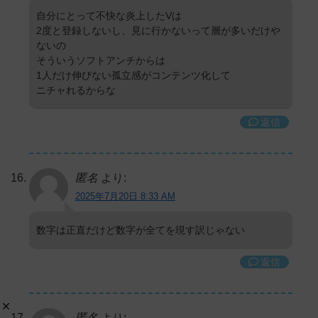
自分にとって不快な炎上したVは
2度と登録しないし、見に行かないって層が多いだけや
ないの
そういうソフトアンチからは
1人だけ伸びない孤立感がコンテンツ化して
ニチャれるからな
返信
匿名
より:
2025年7月20日 8:33 AM
数字は正直だけど数字が全てを現す訳じゃない
返信
匿名
より: