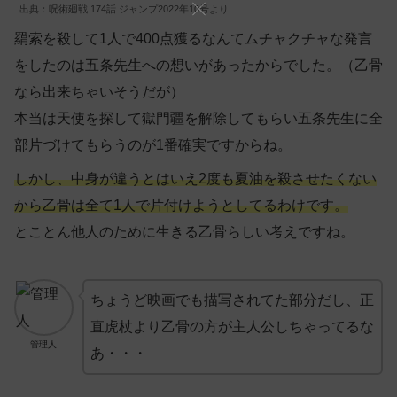
出典：呪術廻戦 174話 ジャンプ2022年10号より
羂索を殺して1人で400点獲るなんてムチャクチャな発言
をしたのは五条先生への想いがあったからでした。（乙骨
なら出来ちゃいそうだが）
本当は天使を探して獄門疆を解除してもらい五条先生に全
部片づけてもらうのが1番確実ですからね。
しかし、中身が違うとはいえ2度も夏油を殺させたくない
から乙骨は全て1人で片付けようとしてるわけです。
とことん他人のために生きる乙骨らしい考えですね。
ちょうど映画でも描写されてた部分だし、正
直虎杖より乙骨の方が主人公しちゃってるな
管理人
あ・・・