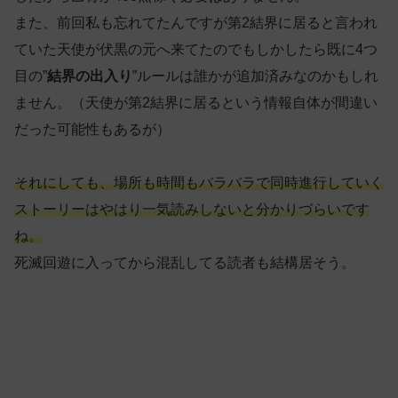
また、前回私も忘れてたんですが第2結界に居ると言われ
ていた天使が伏黒の元へ来てたのでもしかしたら既に4つ
目の”
結界の出入り
”ルールは誰かが追加済みなのかもしれ
ません。（天使が第2結界に居るという情報自体が間違い
だった可能性もあるが）
それにしても、場所も時間もバラバラで同時進行していく
ストーリーはやはり一気読みしないと分かりづらいです
ね。
死滅回遊に入ってから混乱してる読者も結構居そう。