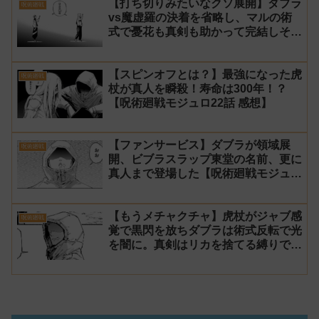
【打ち切りみたいなクソ展開】ダブラ
呪術廻戦
vs魔虚羅の決着を省略し、マルの術
式で憂花も真剣も助かって完結しそう
【呪術廻戦モジュロ23話 感想】
【スピンオフとは？】最強になった虎
呪術廻戦
杖が真人を瞬殺！寿命は300年！？
【呪術廻戦モジュロ22話 感想】
【ファンサービス】ダブラが領域展
呪術廻戦
開、ビブラスラップ東堂の名前、更に
真人まで登場した【呪術廻戦モジュロ
21話 感想】
【もうメチャクチャ】虎杖がジャブ感
呪術廻戦
覚で黒閃を放ちダブラは術式反転で光
を闇に。真剣はリカを捨てる縛りでマ
ルに勝利【呪術廻戦モジュロ20話 感
想】