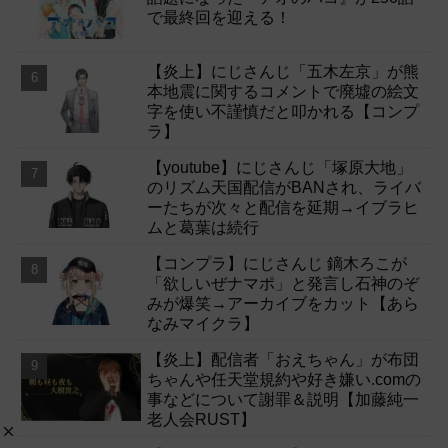
で最終回を迎える！
【炎上】にじさんじ「五木左京」が熊
本地震に関するコメントで廃墟の絵文
字を使い不謹慎だと叩かれる【コンプ
ラ】
【youtube】にじさんじ「塚原大地」
のリズム天国配信がBANされ、ライバ
ーたちが次々と配信を延期→イブラヒ
ムと葛葉は続行
【コンプラ】にじさんじ 鏑木ろこが
「欲しいぜナマポ」と発言し石神のぞ
みが爆笑→アーカイブをカット【あら
なみマイクラ】
【炎上】配信者「おえちゃん」が布団
ちゃんや任天堂規約や好き嫌い.comの
事などについて謝罪＆説明【加藤純一
老人会RUST】