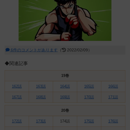
6件のコメントがあります
（
2022/02/09）
◆関連記事
19巻
162話
163話
164話
165話
166話
167話
168話
169話
170話
171話
20巻
172話
173話
174話
175話
176話