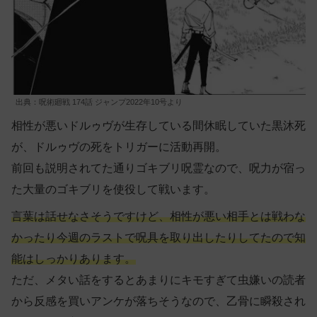
出典：呪術廻戦 174話 ジャンプ2022年10号より
相性が悪いドルゥヴが生存している間休眠していた黒沐死
が、ドルゥヴの死をトリガーに活動再開。
前回も説明されてた通りゴキブリ呪霊なので、呪力が宿っ
た大量のゴキブリを使役して戦います。
言葉は話せなさそうですけど、相性が悪い相手とは戦わな
かったり今週のラストで呪具を取り出したりしてたので知
能はしっかりあります。
ただ、メタい話をするとあまりにキモすぎて虫嫌いの読者
から反感を買いアンケが落ちそうなので、乙骨に瞬殺され