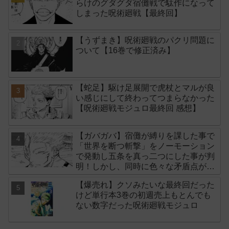
らけのグダグダ宿儺戦で駄作になって
しまった呪術廻戦【最終回】
【うずまき】呪術廻戦のパクリ問題に
ついて【16巻で修正済み】
【蛇足】駆け足展開で虎杖とマルが良
い感じにして終わってつまらなかった
【呪術廻戦モジュロ最終回 感想】
【ガバガバ】宿儺が縛りを課した事で
「世界を断つ斬撃」をノーモーション
で発動し五条を真っ二つにした事が判
明！しかし、同時に色々な矛盾点が生
まれてしまいました【後付け】
【爆売れ】クソみたいな最終回だった
けど単行本3巻の初週売上もとんでも
ない数字だった呪術廻戦モジュロ