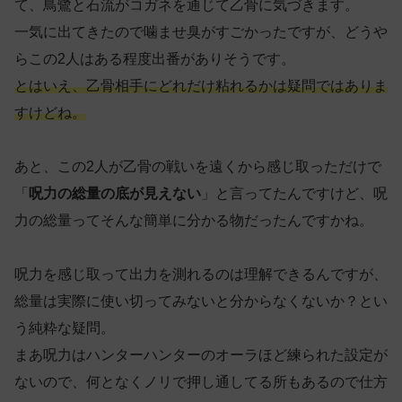
て、鳥鷺と石流がコガネを通じて乙骨に気づきます。
一気に出てきたので噛ませ臭がすごかったですが、どうや
らこの2人はある程度出番がありそうです。
とはいえ、乙骨相手にどれだけ粘れるかは疑問ではありま
すけどね。
あと、この2人が乙骨の戦いを遠くから感じ取っただけで
「
呪力の総量の底が見えない
」と言ってたんですけど、呪
力の総量ってそんな簡単に分かる物だったんですかね。
呪力を感じ取って出力を測れるのは理解できるんですが、
総量は実際に使い切ってみないと分からなくないか？とい
う純粋な疑問。
まあ呪力はハンターハンターのオーラほど練られた設定が
ないので、何となくノリで押し通してる所もあるので仕方