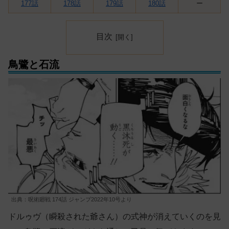
177話
178話
179話
180話
ー
目次
鳥鷺と石流
出典：呪術廻戦 174話 ジャンプ2022年10号より
ドルゥヴ（瞬殺された爺さん）の式神が消えていくのを見