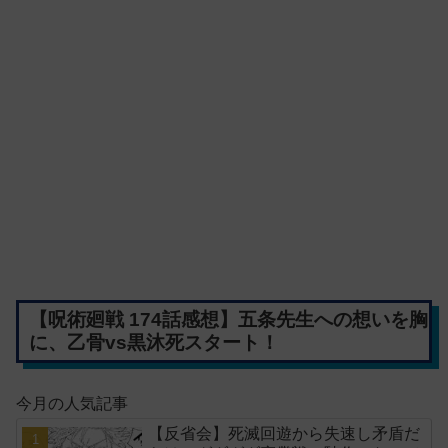
【呪術廻戦 174話感想】五条先生への想いを胸
に、乙骨vs黒沐死スタート！
今月の人気記事
【反省会】死滅回遊から失速し矛盾だ