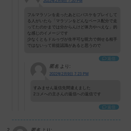
2022年2月9日 7:20 PM
フルマラソンを走ったあとにバスケをプレイして
る人がいたら「マラソンをどんなペース配分で走
ってたのかまでは分からんけど体力やべえな」的
な感じのイメージです
少なくともドルゥヴが生半可な呪力で倒せる相手
ではないって前提認識があると思うので
返信
匿名
より:
2022年2月9日 7:23 PM
すみません返信先間違えました
2コメへの主さんの返信への返信です
返信
匿名
より: