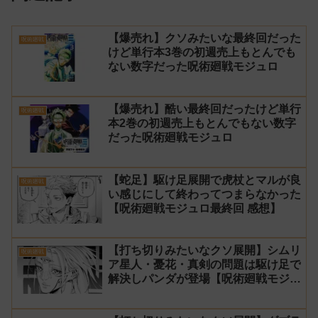
【爆売れ】クソみたいな最終回だった
呪術廻戦
けど単行本3巻の初週売上もとんでも
ない数字だった呪術廻戦モジュロ
【爆売れ】酷い最終回だったけど単行
呪術廻戦
本2巻の初週売上もとんでもない数字
だった呪術廻戦モジュロ
【蛇足】駆け足展開で虎杖とマルが良
呪術廻戦
い感じにして終わってつまらなかった
【呪術廻戦モジュロ最終回 感想】
【打ち切りみたいなクソ展開】シムリ
呪術廻戦
ア星人・憂花・真剣の問題は駆け足で
解決しパンダが登場【呪術廻戦モジュ
ロ24話 感想】