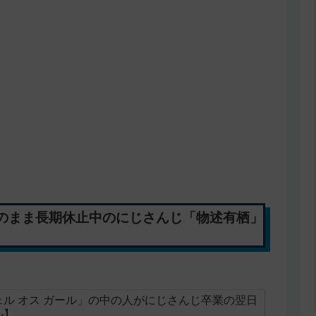
のまま長期休止中のにじさんじ「物述有栖」
ル オス ガール」の中の人がにじさんじ卒業の翌日
ル】