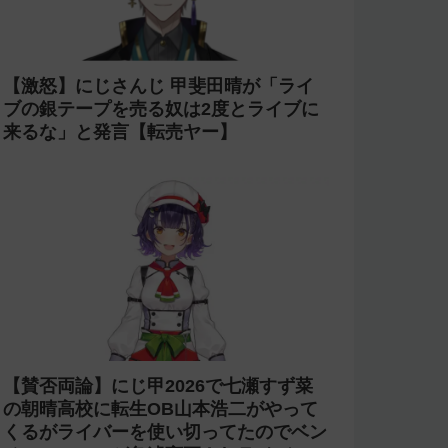
【激怒】にじさんじ 甲斐田晴が「ライ
ブの銀テープを売る奴は2度とライブに
来るな」と発言【転売ヤー】
【賛否両論】にじ甲2026で七瀬すず菜
の朝晴高校に転生OB山本浩二がやって
くるがライバーを使い切ってたのでベン