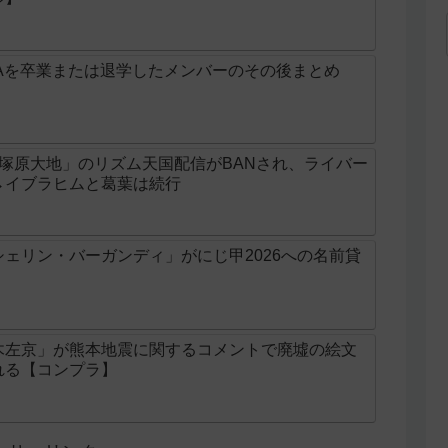
Aを卒業または退学したメンバーのその後まとめ
じ「塚原大地」のリズム天国配信がBANされ、ライバー
→イブラヒムと葛葉は続行
ェリン・バーガンディ」がにじ甲2026への名前貸
木左京」が熊本地震に関するコメントで廃墟の絵文
れる【コンプラ】