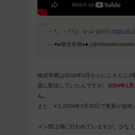
・:*。・:*三( o･ω･)o🀄🀄🀄
https://t.
— ♥️♠️物述有栖♦️♣️ (@AliceMononob
物述有栖は2018年3月からにじさんじ2
器に配信していたんですが、
2024年
ん。
また、Xも2024年3月30日で更新が途
メン限は偶に行われていますが、少なく