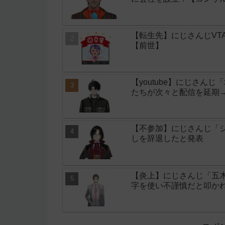
【転生先】にじさんじVT
【前世】
【youtube】にじさん
たちが次々と配信を延期
【不参加】にじさんじ「シ
しを辞退したと発表
【炎上】にじさんじ「五
字を使い不謹慎だと叩か