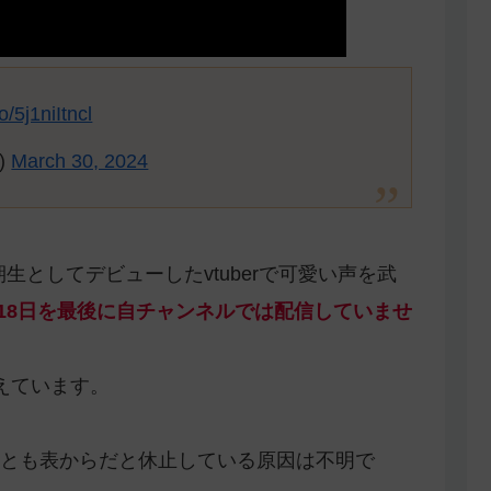
co/5j1niItncl
e)
March 30, 2024
期生としてデビューしたvtuberで可愛い声を武
1月18日を最後に自チャンネルでは配信していませ
絶えています。
とも表からだと休止している原因は不明で