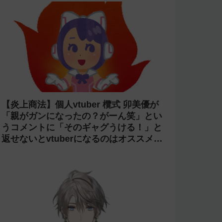
【炎上商法】個人vtuber 欖式 卯美優が
「親がガンになったの？がーん笑」とい
うコメントに「そのギャグうける！」と
返せないとvtuberになるのはオススメし
ないと投稿し叩かれる