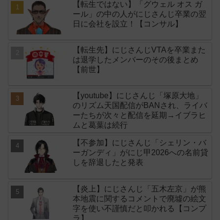
【転生ではない】「グウェル オス ガ
ール」の中の人がにじさんじ卒業の翌
日に会社を設立！【コンサル】
【転生先】にじさんじVTAを卒業また
は退学したメンバーのその後まとめ
【前世】
【youtube】にじさんじ「塚原大地」
のリズム天国配信がBANされ、ライバ
ーたちが次々と配信を延期→イブラヒ
ムと葛葉は続行
【不参加】にじさんじ「シェリン・バ
ーガンディ」がにじ甲2026への名前貸
しを辞退したと発表
【炎上】にじさんじ「五木左京」が熊
本地震に関するコメントで廃墟の絵文
字を使い不謹慎だと叩かれる【コンプ
ラ】