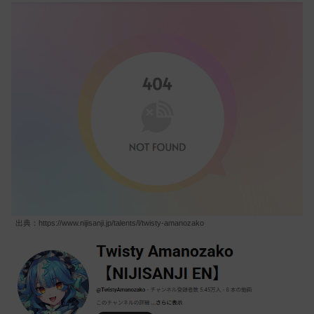
出典：https://www.nijisanji.jp/talents/l/twisty-amanozako