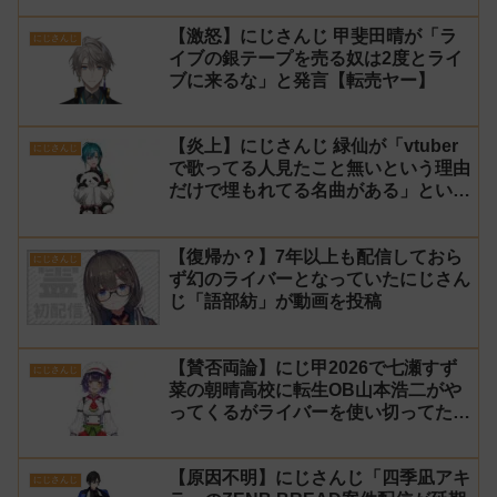
【激怒】にじさんじ 甲斐田晴が「ラ
にじさんじ
イブの銀テープを売る奴は2度とライ
ブに来るな」と発言【転売ヤー】
【炎上】にじさんじ 緑仙が「vtuber
にじさんじ
で歌ってる人見たこと無いという理由
だけで埋もれてる名曲がある」という
生成AIの文章を投稿し叩かれる
【復帰か？】7年以上も配信しておら
にじさんじ
ず幻のライバーとなっていたにじさん
じ「語部紡」が動画を投稿
【賛否両論】にじ甲2026で七瀬すず
にじさんじ
菜の朝晴高校に転生OB山本浩二がや
ってくるがライバーを使い切ってたの
でベンチに→ルールが急遽変更されラ
イバーの転生が可能に
【原因不明】にじさんじ「四季凪アキ
にじさんじ