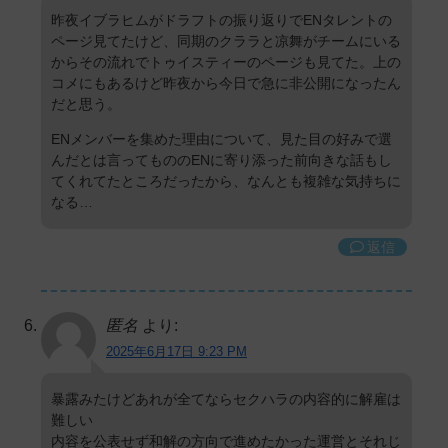
昨夜イブラヒムがドラフトの振り返りでENタレントの
ページ見てたけど、同期のクララと凉舞がチームにいる
からその流れでトゥイスティーのページも見てた。上の
コメにもあるけど昨夜から今日で急に非公開になったん
だと思う。
ENメンバーを集めた理由について、見た目の好みで選
んだとは言ってもののENに寄り添った前向きな話もし
てくれてたところだったから、なんとも複雑な気持ちに
なる…
返信
匿名
より:
2025年6月17日 9:23 PM
暴露みたけどあれが全てならセクハラの内容的に解雇は
難しい
内容を公表せず和解の方向で進めたかった運営とそれじ