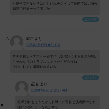
ゃ納得できないザコがしびれを切らして暴露ではい情報
漏洩で解雇ーって感じか
返信
匿名
より:
2025年6月17日 9:52 PM
事実無根ならアスターを半年も塩漬けにする意味が無い
しそれなりのトラブルはあったんだろうね
それにしても喧嘩別れ多いね
返信
匿名
より:
2025年6月20日 12:27 AM
喧嘩別れもそうだがそれ以上に運営と演者間のすれ
違いが多いような気がする