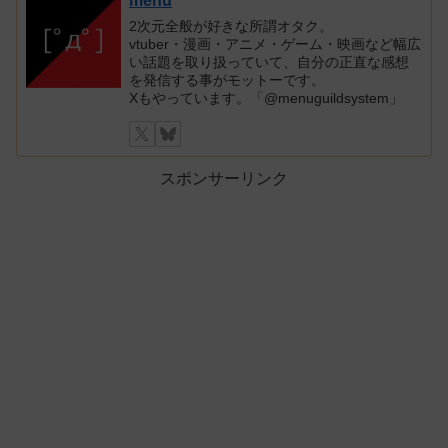
menu
2次元全般が好きな所謂オタク。
vtuber・漫画・アニメ・ゲーム・映画など幅広
い話題を取り扱っていて、自分の正直な感想
を発信する事がモットーです。
Xもやっています。「@menuguildsystem」
スポンサーリンク