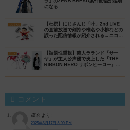
ラ」のZENB BREAD案件配信が延期
になる
【杜撰】にじさんじ「叶」2nd LIVE
にじさんじ
の直前放送で剣持や椎名や小柳などの
誤った配信情報が紹介される→ニコニ
コが謝罪してタイムシフトを非公開に
【生成AI?】
【話題性重視】芸人ラランド「サー
アニメ
ヤ」が主人公声優で炎上した『THE
RIBBON HERO リボンヒーロー』に
にじさんじvtuber「月ノ美兎」「ル
ンルン」「でびでび・でびる」が出
演！
コメント
匿名
より:
2025年6月17日 8:09 PM