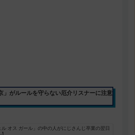
京」がルールを守らない厄介リスナーに注意
ル オス ガール」の中の人がにじさんじ卒業の翌日
ル】