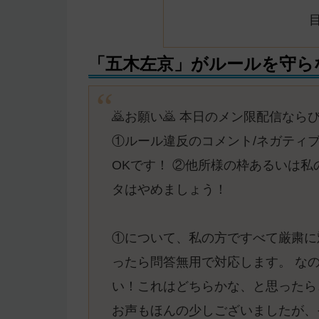
「五木左京」がルールを守ら
🙇お願い🙇 本日のメン限配信な
①ルール違反のコメント/ネガティ
OKです！ ②他所様の枠あるいは
タはやめましょう！
①について、私の方ですべて厳粛に
ったら問答無用で対応します。 な
い！これはどちらかな、と思ったら
お声もほんの少しございましたが、