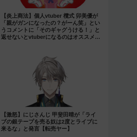
【炎上商法】個人vtuber 欖式 卯美優が
「親がガンになったの？がーん笑」とい
うコメントに「そのギャグうける！」と
返せないとvtuberになるのはオススメし
ないと投稿し叩かれる
【激怒】にじさんじ 甲斐田晴が「ライ
ブの銀テープを売る奴は2度とライブに
来るな」と発言【転売ヤー】