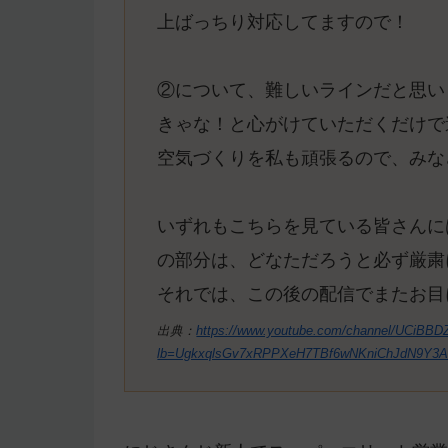
上ばっちり対応してますので！
②について、難しいラインだと思い
きゃな！と心がけていただくだけで
空気づくりを私も頑張るので、みな
いずれもこちらを見ている皆さんに
の部分は、どなただろうと必ず厳粛
それでは、この後の配信でまたお目
出典：
https://www.youtube.com/channel/UCiBB
lb=UgkxqlsGv7xRPPXeH7TBf6wNKniChJdN9Y3