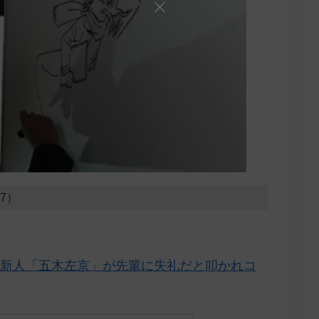
07）
新人「五木左京」が先輩に失礼だと叩かれコ