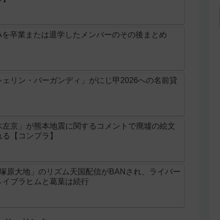
Aを卒業または退学したメンバーのその後まとめ
ェリン・バーガンディ」がにじ甲2026への名前貸
木左京」が熊本地震に関するコメントで廃墟の絵文
れる【コンプラ】
じ「塚原大地」のリズム天国配信がBANされ、ライバー
→イブラヒムと葛葉は続行