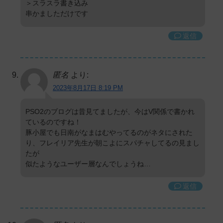
＞スラスラ書き込み
串かましただけです
返信
匿名
より:
2023年8月17日 8:19 PM
PSO2のブログは昔見てましたが、今はV関係で書かれ
ているのですね！
豚小屋でも日南がなまはむやってるのがネタにされた
り、フレイリア先生が朝こよにスパチャしてるの見まし
たが
似たようなユーザー層なんでしょうね…
返信