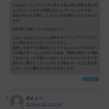
つまるところこのブログに対する個人的な言葉を個人的
なブログに上げても問題はないと？いうことですね
自分がやられて嫌なことを人にやる感性じゃなければで
すが
全世界に公開している以上ねぇ？
とはいえあなただんだん感性を今にアップデートできて
ない親父みたいになってきてますよ……
批判して偉そうな気持ちになってるのはコンビののタバ
コの購入法一つにも文句つけ始め、世間の流行りも理解
できなくなった可愛そうなおじさんたちだけで十分です
流行りに乗れなくなったのなら汚物をネット上に残す前
にネットから離れるのをおすすめします
返信
匿名
より:
2023年2月25日 11:09 PM