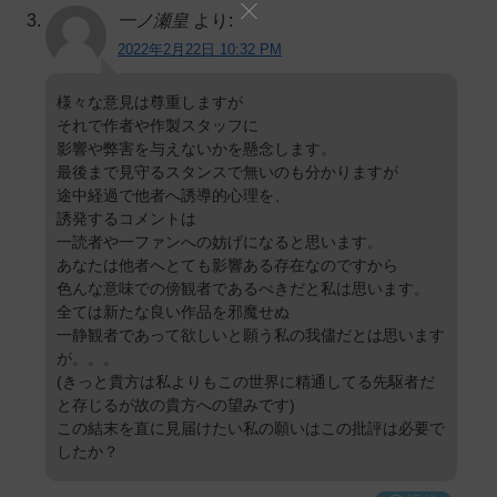
一ノ瀬皇
より:
2022年2月22日 10:32 PM
様々な意見は尊重しますが
それで作者や作製スタッフに
影響や弊害を与えないかを懸念します。
最後まで見守るスタンスで無いのも分かりますが
途中経過で他者へ誘導的心理を、
誘発するコメントは
一読者や一ファンへの妨げになると思います。
あなたは他者へとても影響ある存在なのですから
色んな意味での傍観者であるべきだと私は思います。
全ては新たな良い作品を邪魔せぬ
一静観者であって欲しいと願う私の我儘だとは思います
が。。。
(きっと貴方は私よりもこの世界に精通してる先駆者だ
と存じるが故の貴方への望みです)
この結末を直に見届けたい私の願いはこの批評は必要で
したか？