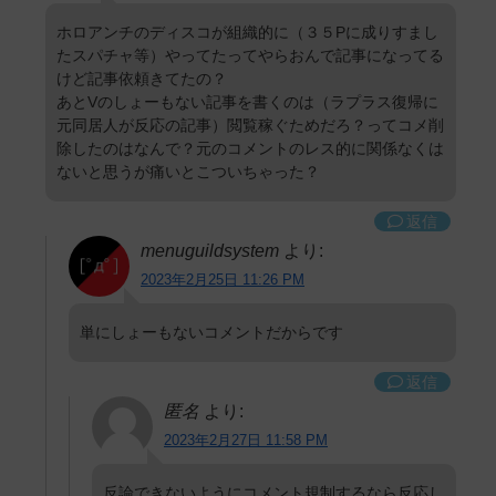
ホロアンチのディスコが組織的に（３５Pに成りすまし
たスパチャ等）やってたってやらおんで記事になってる
けど記事依頼きてたの？
あとVのしょーもない記事を書くのは（ラプラス復帰に
元同居人が反応の記事）閲覧稼ぐためだろ？ってコメ削
除したのはなんで？元のコメントのレス的に関係なくは
ないと思うが痛いとこついちゃった？
返信
menuguildsystem
より:
2023年2月25日 11:26 PM
単にしょーもないコメントだからです
返信
匿名
より:
2023年2月27日 11:58 PM
反論できないようにコメント規制するなら反応し