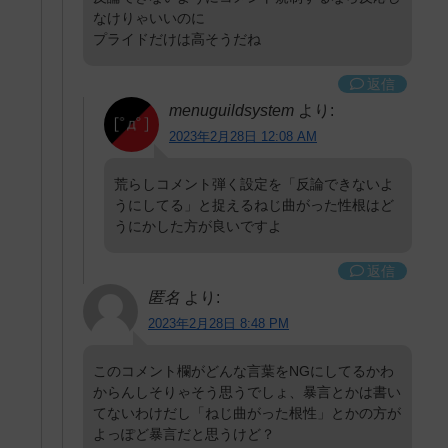
なけりゃいいのに
プライドだけは高そうだね
返信
menuguildsystem
より:
2023年2月28日 12:08 AM
荒らしコメント弾く設定を「反論できないよ
うにしてる」と捉えるねじ曲がった性根はど
うにかした方が良いですよ
返信
匿名
より:
2023年2月28日 8:48 PM
このコメント欄がどんな言葉をNGにしてるかわ
からんしそりゃそう思うでしょ、暴言とかは書い
てないわけだし「ねじ曲がった根性」とかの方が
よっぽど暴言だと思うけど？