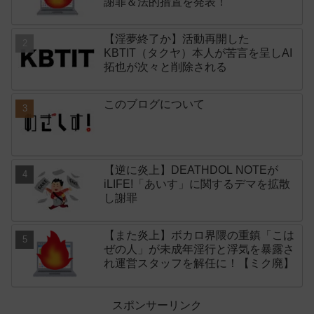
謝罪＆法的措置を発表！
【淫夢終了か】活動再開した
KBTIT（タクヤ）本人が苦言を呈しAI
拓也が次々と削除される
このブログについて
【逆に炎上】DEATHDOL NOTEが
iLIFE!「あいす」に関するデマを拡散
し謝罪
【また炎上】ボカロ界隈の重鎮「こは
ぜの人」が未成年淫行と浮気を暴露さ
れ運営スタッフを解任に！【ミク廃】
スポンサーリンク