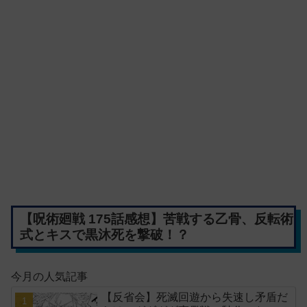
【呪術廻戦 175話感想】苦戦する乙骨、反転術
式とキスで黒沐死を撃破！？
今月の人気記事
【反省会】死滅回遊から失速し矛盾だ