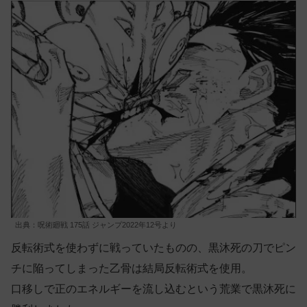
出典：呪術廻戦 175話 ジャンプ2022年12号より
反転術式を使わずに戦っていたものの、黒沐死の刀でピン
チに陥ってしまった乙骨は結局反転術式を使用。
口移しで正のエネルギーを流し込むという荒業で黒沐死に