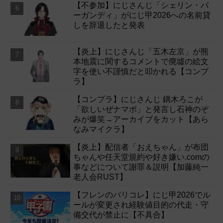
【不参加】にじさんじ「シェリン・バ
ーガンディ」がにじ甲2026への名前貸
しを辞退したと発表
【炎上】にじさんじ「五木左京」が熊
本地震に関するコメントで廃墟の絵文
字を使い不謹慎だと叩かれる【コンプ
ラ】
【コンプラ】にじさんじ 鏑木ろこが
「欲しいぜナマポ」と発言し石神のぞ
みが爆笑→アーカイブをカット【あら
なみマイクラ】
【炎上】配信者「おえちゃん」が布団
ちゃんや任天堂規約や好き嫌い.comの
事などについて謝罪＆説明【加藤純一
老人会RUST】
【フレンのパリコレ】にじ甲2026でル
ールが変更され経験値目的の代走・守
備交代が禁止に【不具合】