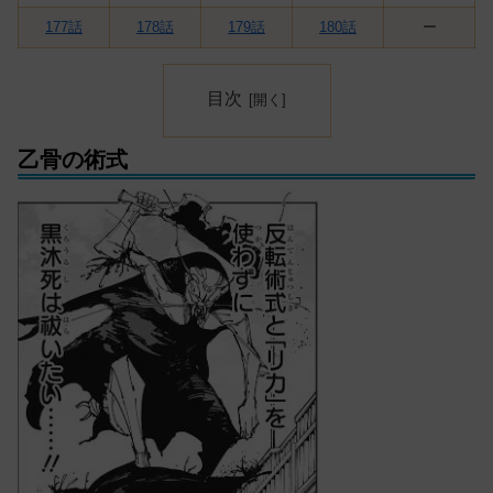
177話
178話
179話
180話
ー
目次
乙骨の術式