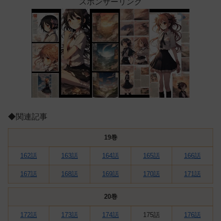
スポンサーリンク
◆関連記事
19巻
162話
163話
164話
165話
166話
167話
168話
169話
170話
171話
20巻
172話
173話
174話
175話
176話