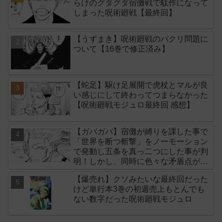
らけのグダグダ宿儺戦で駄作になって
しまった呪術廻戦【最終回】
【うずまき】呪術廻戦のパクリ問題に
ついて【16巻で修正済み】
【蛇足】駆け足展開で虎杖とマルが良
い感じにして終わってつまらなかった
【呪術廻戦モジュロ最終回 感想】
【ガバガバ】宿儺が縛りを課した事で
「世界を断つ斬撃」をノーモーション
で発動し五条を真っ二つにした事が判
明！しかし、同時に色々な矛盾点が生
まれてしまいました【後付け】
【爆売れ】クソみたいな最終回だった
けど単行本3巻の初週売上もとんでも
ない数字だった呪術廻戦モジュロ