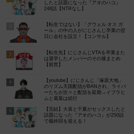
したと話題になった『アオのハコ』
248話【NTRなし】
【転生ではない】「グウェル オス ガ
ール」の中の人がにじさんじ卒業の翌
日に会社を設立！【コンサル】
【転生先】にじさんじVTAを卒業また
は退学したメンバーのその後まとめ
【前世】
【youtube】にじさんじ「塚原大地」
のリズム天国配信がBANされ、ライバ
ーたちが次々と配信を延期→イブラヒ
ムと葛葉は続行
【完結】大喜と千夏がセックスしたと
話題になった『アオのハコ』が250話
で最終回を迎える！