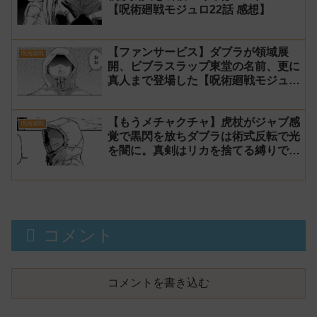
【呪術廻戦モジュロ22話 感想】
【ファンサービス】ダブラが領域展
呪術廻戦
開、ビブラスラップ東堂の名前、更に
真人まで登場した【呪術廻戦モジュロ
21話 感想】
【もうメチャクチャ】虎杖がジャブ感
呪術廻戦
覚で黒閃を放ちダブラは術式反転で光
を闇に。真剣はリカを捨てる縛りでマ
ルに勝利【呪術廻戦モジュロ20話 感
想】
コメント
コメントを書き込む