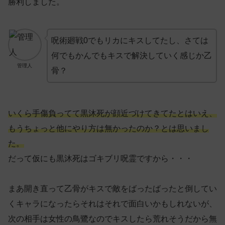
勝利しました。
呪術廻戦0でもリカにキスしてたし、さては
何でもかんでもキスで解決していく感じか乙
管理人
骨？
いくら手傷負ってて黒沐死が顔近づけてきてたとはいえ、
もうちょっと他にやり方は無かったのか？とは思いまし
た。
だって仮にも黒沐死はゴキブリ呪霊ですから・・・
まあ開き直って乙骨がキスで敵をばったばったと倒してい
くキャラになったらそれはそれで面白いかもしれないが、
次の相手は女性の鳥鷺なのでキスしたら荒れそうだから無