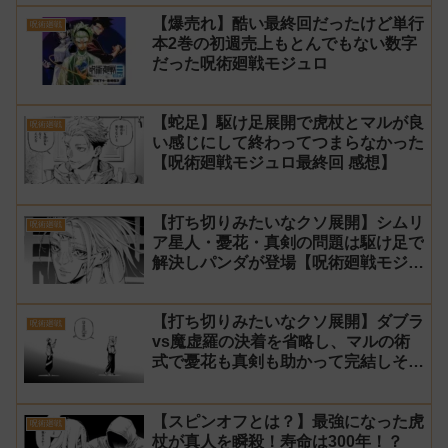
【爆売れ】酷い最終回だったけど単行
呪術廻戦
本2巻の初週売上もとんでもない数字
だった呪術廻戦モジュロ
【蛇足】駆け足展開で虎杖とマルが良
呪術廻戦
い感じにして終わってつまらなかった
【呪術廻戦モジュロ最終回 感想】
【打ち切りみたいなクソ展開】シムリ
呪術廻戦
ア星人・憂花・真剣の問題は駆け足で
解決しパンダが登場【呪術廻戦モジュ
ロ24話 感想】
【打ち切りみたいなクソ展開】ダブラ
呪術廻戦
vs魔虚羅の決着を省略し、マルの術
式で憂花も真剣も助かって完結しそう
【呪術廻戦モジュロ23話 感想】
【スピンオフとは？】最強になった虎
呪術廻戦
杖が真人を瞬殺！寿命は300年！？