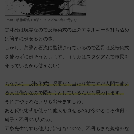
出典：呪術廻戦 175話 ジャンプ2022年12号より
黒沐死は呪霊なので反転術式の正のエネルギーを打ち込め
ば簡単に倒せるとの事。
しかし、鳥鷺と石流に監視されているので乙骨は反転術式
を使わずに倒そうとします。（リカはスタジアムで市民を
守っているから使えない）
ちなみに、反転術式は呪霊だと当たり前ですが人間で使え
る人は僅かなので隠そうとしているんだと思われます。
それにやられたフリも出来ますしね。
あと反転術式を使って他人を直せるのは今のところ宿儺・
硝子・乙骨の3人のみ。
五条先生ですら他人は治せないので、乙骨もまた規格外な