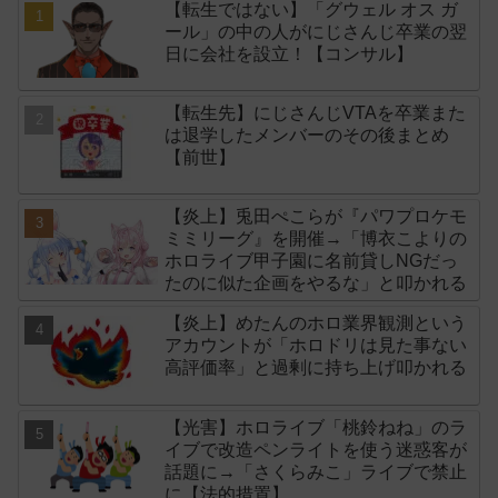
【転生ではない】「グウェル オス ガ
ール」の中の人がにじさんじ卒業の翌
日に会社を設立！【コンサル】
【転生先】にじさんじVTAを卒業また
は退学したメンバーのその後まとめ
【前世】
【炎上】兎田ぺこらが『パワプロケモ
ミミリーグ』を開催→「博衣こよりの
ホロライブ甲子園に名前貸しNGだっ
たのに似た企画をやるな」と叩かれる
【炎上】めたんのホロ業界観測という
アカウントが「ホロドリは見た事ない
高評価率」と過剰に持ち上げ叩かれる
【光害】ホロライブ「桃鈴ねね」のラ
イブで改造ペンライトを使う迷惑客が
話題に→「さくらみこ」ライブで禁止
に【法的措置】