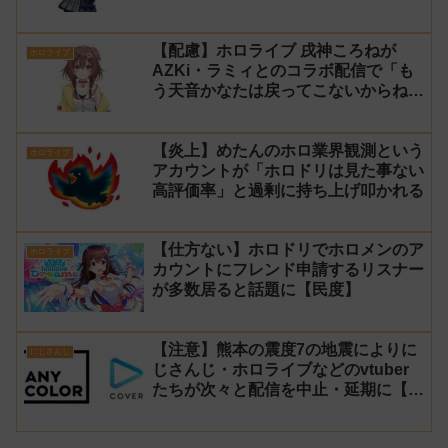
問題で発売中止に
【配慮】ホロライブ 戌神ころねが
ホロライブ
AZKi・ラミィとのコラボ配信で「も
う天音かなたは戻ってこないからね」
と発言した事について謝罪
【炎上】めたんのホロ業界観測という
ホロライブ
アカウントが「ホロドリは見た事ない
高評価率」と過剰に持ち上げ叩かれる
【仕方ない】ホロドリでホロメンのア
ホロライブ
カウントにフレンド申請するリスナー
が多数居ると話題に【民度】
【注意】熊本の震度7の地震によりに
にじさんじ
じさんじ・ホロライブなどのvtuber
たちが次々と配信を中止・延期に【不
謹慎厨】