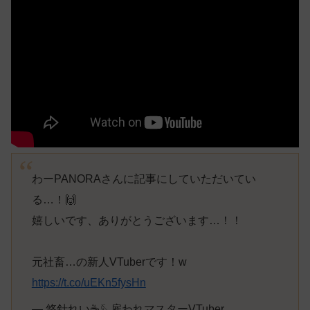
わーPANORAさんに記事にしていただいてい
る…！🙌
嬉しいです、ありがとうございます…！！
元社畜…の新人VTuberです！w
https://t.co/uEKn5fysHn
— 悠針れい☕️🪡雇われマスターVTuber