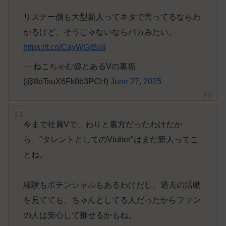
リスナー側も大型新人ってネタで言ってるならわ
かるけど、そうじゃないならバカみたい。
https://t.co/CayWGrBoIi
— ねこちゃむ@とあるVの裏垢
(@8oTsuX6Fk0b3PCH)
June 27, 2025
今まで社員Vで、わりと裏方だったわけだか
ら、"タレントとしてのVtuber"はまだ新人ってこ
とね。
経験もポテンシャルもあるわけだし、過去の活動
を見てても、ちゃんとしてる人だったからファン
の人は安心して推せるかもね。