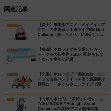
関連記事
【炎上】劇場版アニメ『メイドインア
ホロライブ
ビス』の主題歌がホロライブEN Mori
Calliope（森カリオペ）に決定し叩か
れる
【失踪】ホロライブを卒業した がう
ホロライブ
る・ぐらの転生先 sabaが配信をしな
くなって半年が経過
【光害】ホロライブ「桃鈴ねね」のラ
ホロライブ
イブで改造ペンライトを使う迷惑客が
話題に→「さくらみこ」ライブで禁止
に【法的措置】
【万策尽きた?】「星街すいせい」と
アニメ
TAKU INOUEのMidnight Grand
OrchestraのCDがアニメ制作の進行