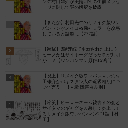
ンの村田雄介が美輪明宏の生前メッセ
ージに関して謎の解釈を披露
【またか】村田先生のリメイク版ワン
パンマンがスイコvs機神ミラーを改悪
していると話題に【277話】
【衝撃】3話連続で更新された上にク
セーノが狂サイボーグだった事が判明
か！？【ワンパンマン原作159話】
【炎上】リメイク版ワンパンマンの村
田雄介がパキスタン人の近親相姦につ
いて言及！【人種 障害者差別】
【冷笑】ヒーローネーム被害者の会と
サイタマのギャグを改悪して炎上して
るリメイク版ワンパンマン271話【村
田】