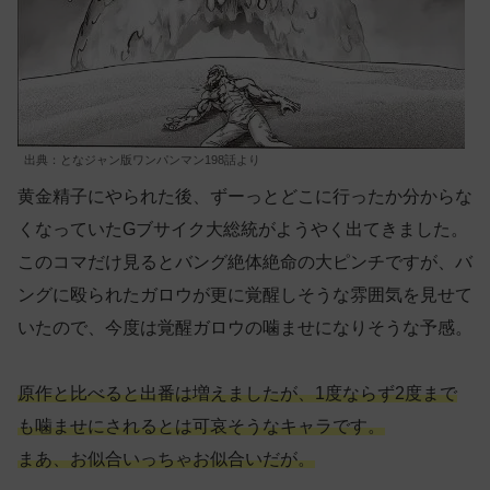
出典：となジャン版ワンパンマン198話より
黄金精子にやられた後、ずーっとどこに行ったか分からな
くなっていたGブサイク大総統がようやく出てきました。
このコマだけ見るとバング絶体絶命の大ピンチですが、バ
ングに殴られたガロウが更に覚醒しそうな雰囲気を見せて
いたので、今度は覚醒ガロウの噛ませになりそうな予感。
原作と比べると出番は増えましたが、1度ならず2度まで
も噛ませにされるとは可哀そうなキャラです。
まあ、お似合いっちゃお似合いだが。