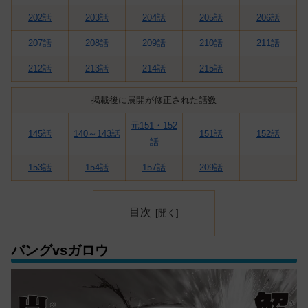
202話
203話
204話
205話
206話
207話
208話
209話
210話
211話
212話
213話
214話
215話
掲載後に展開が修正された話数
元151・152
145話
140～143話
151話
152話
話
153話
154話
157話
209話
目次
バングvsガロウ