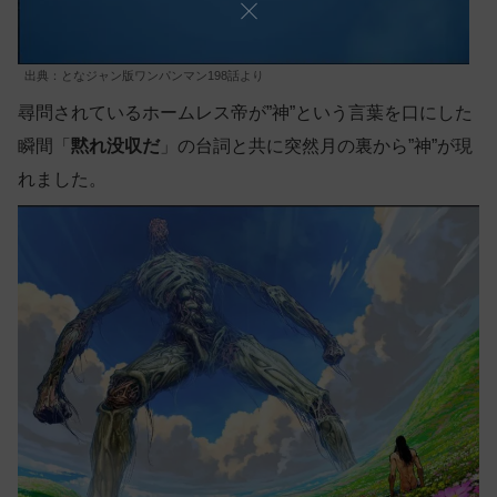
出典：となジャン版ワンパンマン198話より
尋問されているホームレス帝が”神”という言葉を口にした
瞬間「
黙れ没収だ
」の台詞と共に突然月の裏から”神”が現
れました。