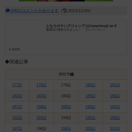
5件のコメントがあります
（
2021/11/29）
となりのヤングジャンプ (@tonarinoyj) on X
最新話が更新されました！ ワンパンマン /
x.com
◆関連記事
ガロウ編
177話
178話
179話
180話
181話
182話
183話
184話
185話
186話
187話
188話
189話
190話
191話
192話
193話
194話
195話
196話
197話
198話
199話
200話
201話