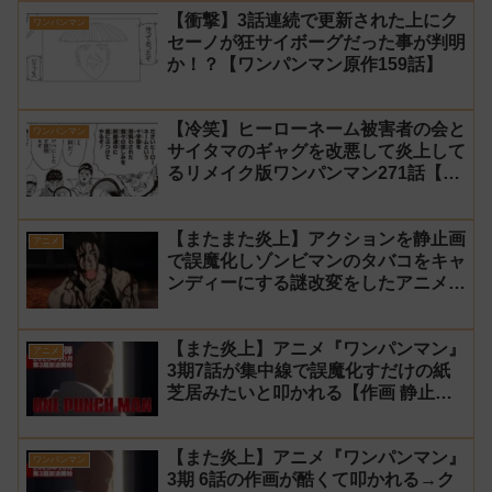
【衝撃】3話連続で更新された上にク
ワンパンマン
セーノが狂サイボーグだった事が判明
か！？【ワンパンマン原作159話】
【冷笑】ヒーローネーム被害者の会と
ワンパンマン
サイタマのギャグを改悪して炎上して
るリメイク版ワンパンマン271話【村
田】
【またまた炎上】アクションを静止画
アニメ
で誤魔化しゾンビマンのタバコをキャ
ンディーにする謎改変をしたアニメ
『ワンパンマン』3期10話【修正前】
【また炎上】アニメ『ワンパンマン』
アニメ
3期7話が集中線で誤魔化すだけの紙
芝居みたいと叩かれる【作画 静止
画】
【また炎上】アニメ『ワンパンマン』
ワンパンマン
3期 6話の作画が酷くて叩かれる→ク