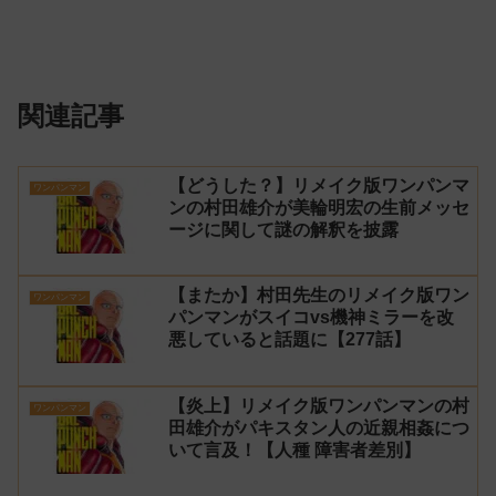
関連記事
【どうした？】リメイク版ワンパンマ
ワンパンマン
ンの村田雄介が美輪明宏の生前メッセ
ージに関して謎の解釈を披露
【またか】村田先生のリメイク版ワン
ワンパンマン
パンマンがスイコvs機神ミラーを改
悪していると話題に【277話】
【炎上】リメイク版ワンパンマンの村
ワンパンマン
田雄介がパキスタン人の近親相姦につ
いて言及！【人種 障害者差別】