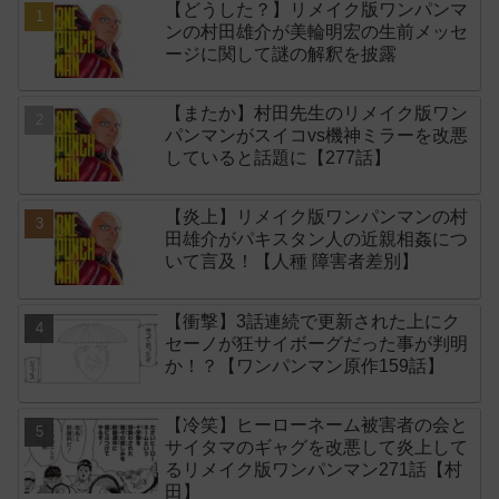
【どうした？】リメイク版ワンパンマ
ンの村田雄介が美輪明宏の生前メッセ
ージに関して謎の解釈を披露
【またか】村田先生のリメイク版ワン
パンマンがスイコvs機神ミラーを改悪
していると話題に【277話】
【炎上】リメイク版ワンパンマンの村
田雄介がパキスタン人の近親相姦につ
いて言及！【人種 障害者差別】
【衝撃】3話連続で更新された上にク
セーノが狂サイボーグだった事が判明
か！？【ワンパンマン原作159話】
【冷笑】ヒーローネーム被害者の会と
サイタマのギャグを改悪して炎上して
るリメイク版ワンパンマン271話【村
田】