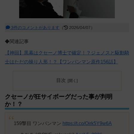
3件のコメントがあります
（
2026/04/07）
◆関連記事
【神回】黒幕はクセーノ博士で確定！？ジェノスと駆動騎
士はただの操り人形！？【ワンパンマン原作156話】
目次
クセーノが狂サイボーグだった事が判明
か！？
159撃目 ワンパンマン
https://t.co/Oirk5Y9w6A