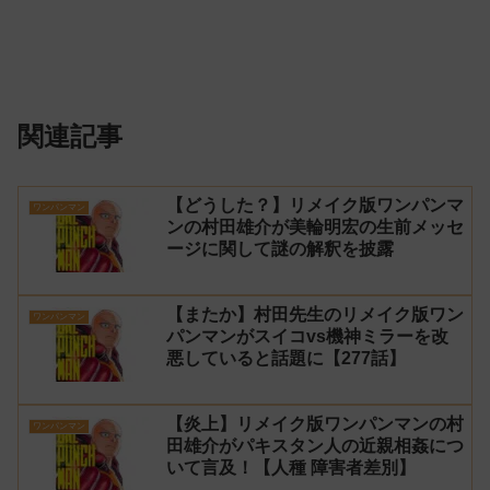
関連記事
【どうした？】リメイク版ワンパンマ
ワンパンマン
ンの村田雄介が美輪明宏の生前メッセ
ージに関して謎の解釈を披露
【またか】村田先生のリメイク版ワン
ワンパンマン
パンマンがスイコvs機神ミラーを改
悪していると話題に【277話】
【炎上】リメイク版ワンパンマンの村
ワンパンマン
田雄介がパキスタン人の近親相姦につ
いて言及！【人種 障害者差別】