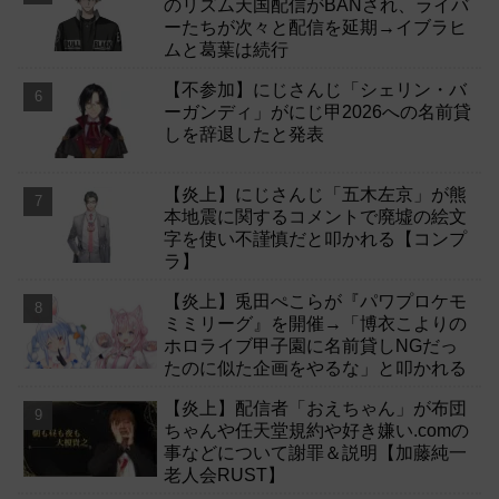
のリズム天国配信がBANされ、ライバ
ーたちが次々と配信を延期→イブラヒ
ムと葛葉は続行
【不参加】にじさんじ「シェリン・バ
ーガンディ」がにじ甲2026への名前貸
しを辞退したと発表
【炎上】にじさんじ「五木左京」が熊
本地震に関するコメントで廃墟の絵文
字を使い不謹慎だと叩かれる【コンプ
ラ】
【炎上】兎田ぺこらが『パワプロケモ
ミミリーグ』を開催→「博衣こよりの
ホロライブ甲子園に名前貸しNGだっ
たのに似た企画をやるな」と叩かれる
【炎上】配信者「おえちゃん」が布団
ちゃんや任天堂規約や好き嫌い.comの
事などについて謝罪＆説明【加藤純一
老人会RUST】