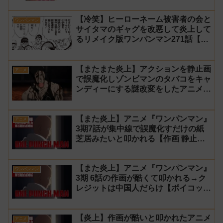
【冷笑】ヒーローネーム被害者の会と
ワンパンマン
サイタマのギャグを改悪して炎上して
るリメイク版ワンパンマン271話【村
田】
【またまた炎上】アクションを静止画
アニメ
で誤魔化しゾンビマンのタバコをキャ
ンディーにする謎改変をしたアニメ
『ワンパンマン』3期10話【修正前】
【また炎上】アニメ『ワンパンマン』
アニメ
3期7話が集中線で誤魔化すだけの紙
芝居みたいと叩かれる【作画 静止
画】
【また炎上】アニメ『ワンパンマン』
ワンパンマン
3期 6話の作画が酷くて叩かれる→ク
レジットは中国人だらけ【ボイコッ
ト】
【炎上】作画が酷いと叩かれたアニメ
アニメ