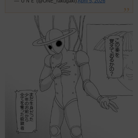
— ＯＮＥ (@ONE_rakugaki)
April 5, 2026