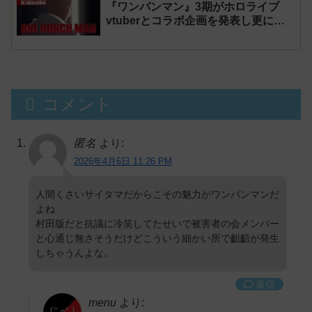
『ワンパンマン』3期がホロライブ
vtuberとコラボ企画を発表し更に叩
かれる
コメント
匿名
より:
2026年4月6日 11:26 PM
人間くさいサイタマだからこその魅力がワンパンマンだ
よね
村田版だと抗議に冷笑してたせいで被害者の会メンバー
と心通じ無さそうだけどこういう細かい所で齟齬が発生
しちゃうんよな。
返信
menu
より: