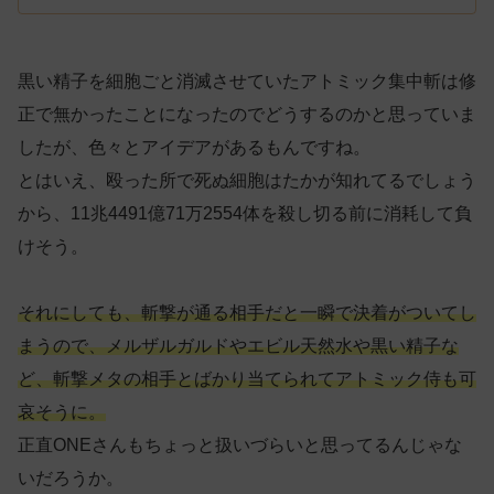
黒い精子を細胞ごと消滅させていたアトミック集中斬は修
正で無かったことになったのでどうするのかと思っていま
したが、色々とアイデアがあるもんですね。
とはいえ、殴った所で死ぬ細胞はたかが知れてるでしょう
から、11兆4491億71万2554体を殺し切る前に消耗して負
けそう。
それにしても、斬撃が通る相手だと一瞬で決着がついてし
まうので、メルザルガルドやエビル天然水や黒い精子な
ど、斬撃メタの相手とばかり当てられてアトミック侍も可
哀そうに。
正直ONEさんもちょっと扱いづらいと思ってるんじゃな
いだろうか。