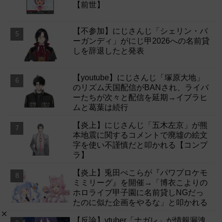
【前世】
【不参加】にじさんじ「シェリン・バ
ーガンディ」がにじ甲2026への名前貸
しを辞退したと発表
【youtube】にじさんじ「塚原大地」
のリズム天国配信がBANされ、ライバ
ーたちが次々と配信を延期→イブラヒ
ムと葛葉は続行
【炎上】にじさんじ「五木左京」が熊
本地震に関するコメントで廃墟の絵文
字を使い不謹慎だと叩かれる【コンプ
ラ】
【炎上】兎田ぺこらが『パワプロケモ
ミミリーグ』を開催→「博衣こよりの
ホロライブ甲子園に名前貸しNGだっ
たのに似た企画をやるな」と叩かれる
【反論】vtuber「ナガレ」が情報漏洩