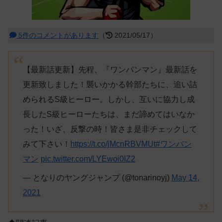
5件のコメントがあります
（
2021/05/17）
【最新話更新】
先程、『ワンパンマン』最新話を
更新致しました！襲いかかる幹部たちに、追い詰
められるS級ヒーロー。しかし、互いに協力し成
長したS級ヒーローたちは、まだ諦めてはいなか
った！いざ、反撃の時！皆さま是非チェックして
みて下さい！
https://t.co/jMcnRBVMUt
#ワンパン
マン
pic.twitter.com/LYEwoi0IZ2
— となりのヤングジャンプ (@tonarinoyj)
May 14,
2021