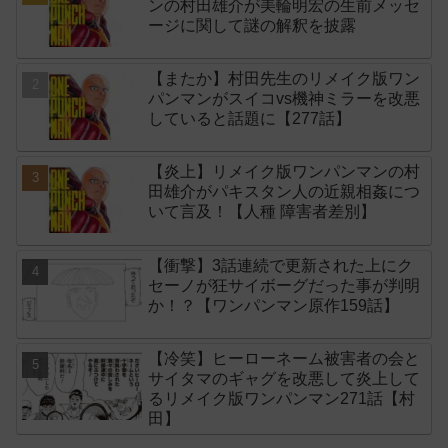
ンの村田雄介が美輪明宏の生前メッセ
ージに関して謎の解釈を披露
【またか】村田先生のリメイク版ワン
パンマンがスイコvs機神ミラーを改悪
していると話題に【277話】
【炎上】リメイク版ワンパンマンの村
田雄介がパキスタン人の近親相姦につ
いて言及！【人種 障害者差別】
【衝撃】3話連続で更新された上にク
セーノが狂サイボーグだった事が判明
か！？【ワンパンマン原作159話】
【冷笑】ヒーローネーム被害者の会と
サイタマのギャグを改悪して炎上して
るリメイク版ワンパンマン271話【村
田】