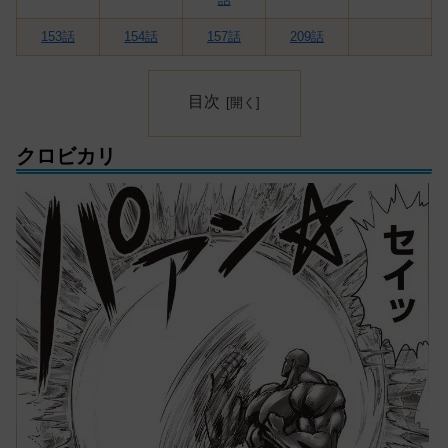
153話
154話
157話
209話
目次
クロビカリ