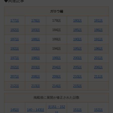
◆関連記事
ガロウ編
177話
178話
179話
180話
181話
182話
183話
184話
185話
186話
187話
188話
189話
190話
191話
192話
193話
194話
195話
196話
197話
198話
199話
200話
201話
202話
203話
204話
205話
206話
207話
208話
209話
210話
211話
212話
213話
214話
215話
掲載後に展開が修正された話数
元151・152
145話
140～143話
151話
152話
話