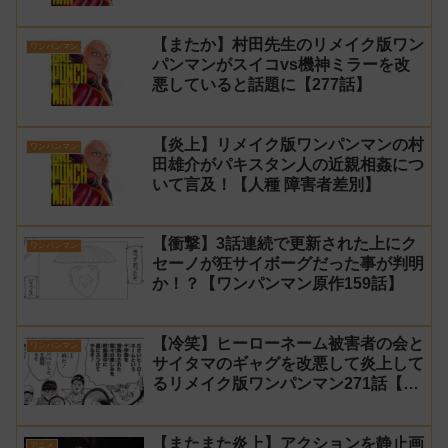
【またか】村田先生のリメイク版ワン
ワンパンマン
パンマンがスイコvs機神ミラーを改
悪していると話題に【277話】
【炎上】リメイク版ワンパンマンの村
ワンパンマン
田雄介がパキスタン人の近親相姦につ
いて言及！【人種 障害者差別】
【衝撃】3話連続で更新された上にク
ワンパンマン
セーノが狂サイボーグだった事が判明
か！？【ワンパンマン原作159話】
【冷笑】ヒーローネーム被害者の会と
ワンパンマン
サイタマのギャグを改悪して炎上して
るリメイク版ワンパンマン271話【村
田】
【またまた炎上】アクションを静止画
アニメ