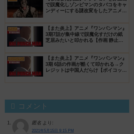
で誤魔化しゾンビマンのタバコをキャ
ンディーにする謎改変をしたアニメ
『ワンパンマン』3期10話【修正前】
【また炎上】アニメ『ワンパンマン』
アニメ
3期7話が集中線で誤魔化すだけの紙
芝居みたいと叩かれる【作画 静止
画】
【また炎上】アニメ『ワンパンマン』
ワンパンマン
3期 6話の作画が酷くて叩かれる→ク
レジットは中国人だらけ【ボイコッ
ト】
コメント
匿名
より:
2021年5月15日 9:15 PM