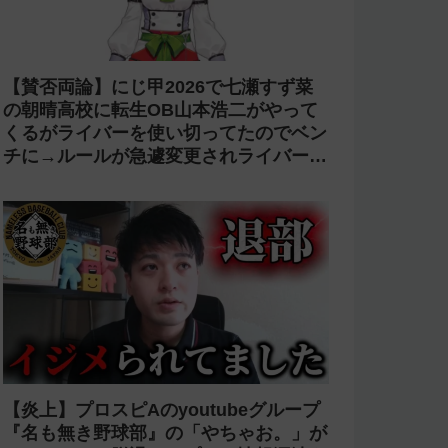
【賛否両論】にじ甲2026で七瀬すず菜
の朝晴高校に転生OB山本浩二がやって
くるがライバーを使い切ってたのでベン
チに→ルールが急遽変更されライバーの
転生が可能に
【炎上】プロスピAのyoutubeグループ
『名も無き野球部』の「やちゃお。」が