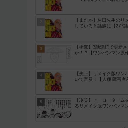
【またか】村田先生のリメ
していると話題に【277
【衝撃】3話連続で更新
か！？【ワンパンマン原作
【炎上】リメイク版ワン
いて言及！【人種 障害者
【冷笑】ヒーローネーム
るリメイク版ワンパンマン