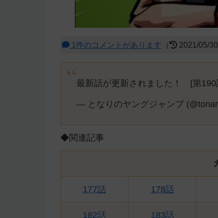
1件のコメントがあります
（
2021/05/3
最新話が更新されました！ [第190話
— となりのヤングジャンプ (@tonarin
◆関連記事
177話
178話
182話
183話