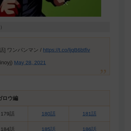
0）
] ワンパンマン /
https://t.co/ljqB6btfiv
oyj)
May 28, 2021
ガロウ編
179話
180話
181話
184話
185話
186話