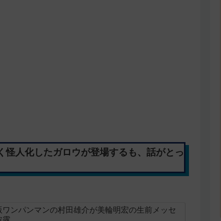
やく怪人化したガロウが登場するも、話がとっ
版ワンパンマンの村田雄介が美輪明宏の生前メッセ
披露