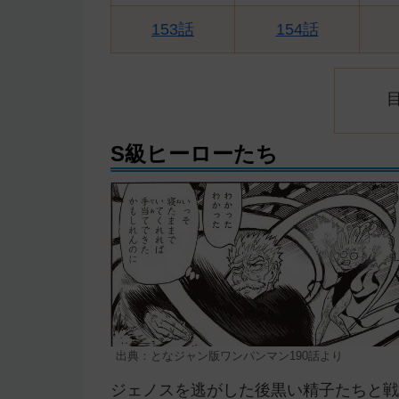
153話
154話
S級ヒーローたち
出典：となジャン版ワンパンマン190話より
ジェノスを逃がした後黒い精子たちと戦