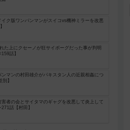
イク版ワンパンマンがスイコvs機神ミラーを改悪
話】
された上にクセーノが狂サイボーグだった事が判明
159話】
パンマンの村田雄介がパキスタン人の近親相姦につ
差別】
被害者の会とサイタマのギャグを改悪して炎上して
271話【村田】