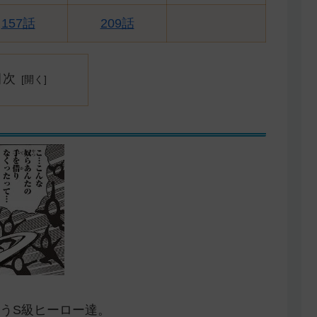
157話
209話
目次
うS級ヒーロー達。