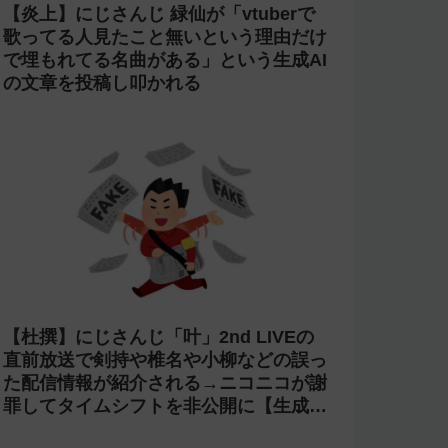
【炎上】にじさんじ 緑仙が「vtuberで
歌ってる人見たこと無いという理由だけ
で埋もれてる名曲がある」という生成AI
の文章を投稿し叩かれる
【杜撰】にじさんじ「叶」2nd LIVEの
直前放送で剣持や椎名や小柳などの誤っ
た配信情報が紹介される→ニコニコが謝
罪してタイムシフトを非公開に【生成
AI?】