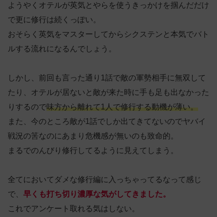
ようやくオテルが英気とやらを使うきっかけを掴んだだけ
で更に修行は続くっぽい。
おそらく英気をマスターしてからシクステンと本気でバト
ルする流れになるんでしょう。
しかし、前回も言った通り1話で敵の軍勢相手に無双して
たり、オテルが居ないと敵が来た時に手も足も出なかった
りするので
味方から離れて1人で修行する動機が薄い。
また、今のところ敵が1話でしか出てきてないのでヤバイ
戦況の筈なのにあまり危機感が無いのも致命的。
まるでのんびり修行してるように見えてしまう。
全てにおいてダメな修行編に入っちゃってるなって感じ
で、
早くも打ち切り濃厚な気がしてきました。
これでアンケート取れる気はしない。