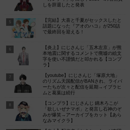
しを辞退したと発表
【完結】大喜と千夏がセックスしたと
話題になった『アオのハコ』が250話
で最終回を迎える！
【炎上】にじさんじ「五木左京」が熊
本地震に関するコメントで廃墟の絵文
字を使い不謹慎だと叩かれる【コンプ
ラ】
【youtube】にじさんじ「塚原大地」
のリズム天国配信がBANされ、ライバ
ーたちが次々と配信を延期→イブラヒ
ムと葛葉は続行
【コンプラ】にじさんじ 鏑木ろこが
「欲しいぜナマポ」と発言し石神のぞ
みが爆笑→アーカイブをカット【あら
なみマイクラ】