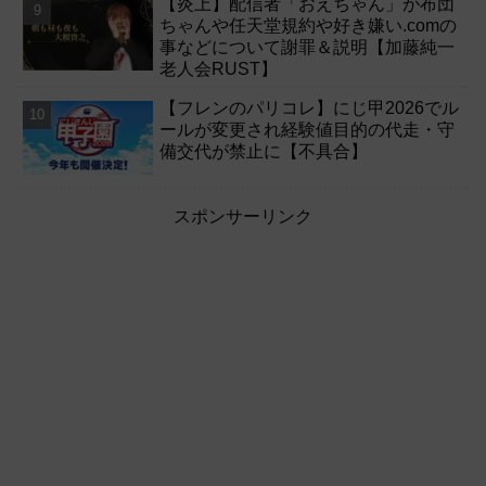
【炎上】配信者「おえちゃん」が布団
ちゃんや任天堂規約や好き嫌い.comの
事などについて謝罪＆説明【加藤純一
老人会RUST】
【フレンのパリコレ】にじ甲2026でル
ールが変更され経験値目的の代走・守
備交代が禁止に【不具合】
スポンサーリンク