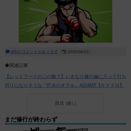
8件のコメントがあります
（
2025/06/22）
◆関連記事
【レッドフードの二の舞？】いきなり修行編に入って打ち
切りになりそうな『灯火のオテル』4話感想【ケイドロ】
目次
まだ修行が終わらず