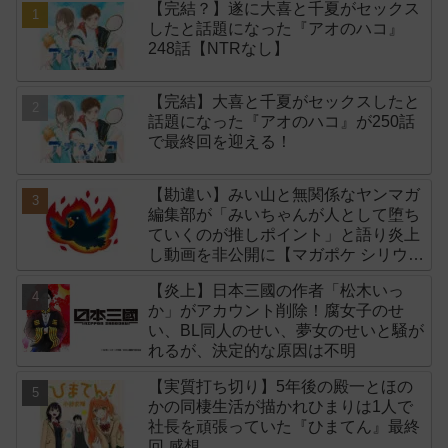
【完結？】遂に大喜と千夏がセックス
したと話題になった『アオのハコ』
248話【NTRなし】
【完結】大喜と千夏がセックスしたと
話題になった『アオのハコ』が250話
で最終回を迎える！
【勘違い】みい山と無関係なヤンマガ
編集部が「みいちゃんが人として堕ち
ていくのが推しポイント」と語り炎上
し動画を非公開に【マガポケ シリウ
ス】
【炎上】日本三國の作者「松木いっ
か」がアカウント削除！腐女子のせ
い、BL同人のせい、夢女のせいと騒が
れるが、決定的な原因は不明
【実質打ち切り】5年後の殿一とほの
かの同棲生活が描かれひまりは1人で
社長を頑張っていた『ひまてん』最終
回 感想