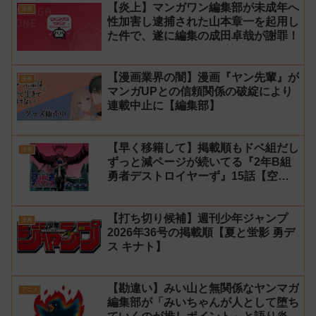
【炎上】マンガワン編集部が未成年へ
漫画
性加害し逮捕された山本章一を起用し
た件で、遂に編集の成田卓哉が謝罪！
【漫画業界の闇】漫画『ヤン先輩』が
漫画
マンガUPとの信頼関係の破綻により
連載中止に【編集部】
【早く移籍して】掲載順もドベ組だし
漫画
ずっと減ページが続いてる『2年B組
勇者デストロイヤーず』15話【空
知】
【打ち切り候補】週刊少年ジャンプ
漫画
2026年36号の掲載順【夏と蛍影 勇デ
ス キナト】
【勘違い】みい山と無関係なヤンマガ
アニメ
編集部が「みいちゃんが人として堕ち