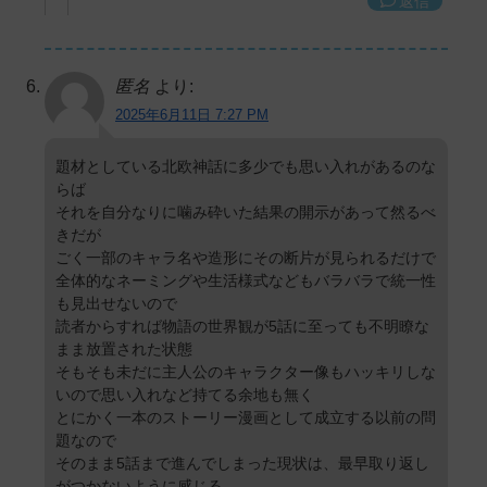
返信
匿名
より:
2025年6月11日 7:27 PM
題材としている北欧神話に多少でも思い入れがあるのな
らば
それを自分なりに噛み砕いた結果の開示があって然るべ
きだが
ごく一部のキャラ名や造形にその断片が見られるだけで
全体的なネーミングや生活様式などもバラバラで統一性
も見出せないので
読者からすれば物語の世界観が5話に至っても不明瞭な
まま放置された状態
そもそも未だに主人公のキャラクター像もハッキリしな
いので思い入れなど持てる余地も無く
とにかく一本のストーリー漫画として成立する以前の問
題なので
そのまま5話まで進んでしまった現状は、最早取り返し
がつかないように感じる