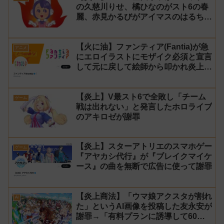
の久慈川りせ、橘ひなのがスト6の春
麗、赤見かるびがアイマスのはるちは
みきとコラボすると発表され叩かれる
【火に油】ファンティア(Fantia)が急
アニメ
にエロイラストにモザイク必須と宣言
して元に戻して絵師から叩かれ炎上し
た件について長文で言い訳！【警察】
【炎上】V最スト6で全敗し「チーム
ゲーム
戦は出れない」と発言したホロライブ
のアキロゼが謝罪
【炎上】スターアトリエのスマホゲー
ゲーム
『アヤカシ代行』が『ブレイクマイケ
ース』の曲を無断で広告に使って謝罪
【炎上商法】「ウマ娘アクスタが割れ
AI
た」というAI画像を投稿した友永安が
謝罪→「有料プランに誘導して60万