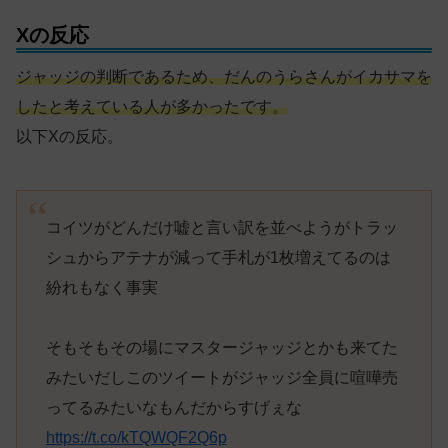
Xの反応
ジャッジの判断であるため、だんのうらさんがイカサマを
したと考えている人が多かったです。
以下Xの反応。
コイツがどんだけ嘘と言い訳を並べようがトラッ
シュからアテナが減って手札が1枚増えてるのは
紛れもなく事実
そもそもその場にマスタージャッジとかも来てた
みたいだしこのツイートがジャッジ全員に喧嘩売
ってるみたいなもんだからすげぇな
https://t.co/kTQWQF2Q6p