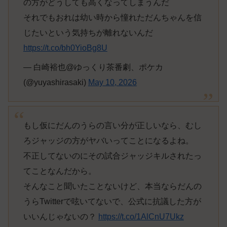
の方がどうしても高くなってしまうんだ
それでもおれは幼い時から憧れただんちゃんを信
じたいという気持ちが離れないんだ
https://t.co/bh0YioBg8U
— 白崎裕也@ゆっくり茶番劇、ポケカ
(@yuyashirasaki)
May 10, 2026
もし仮にだんのうらの言い分が正しいなら、むし
ろジャッジの方がヤバいってことになるよね。
不正してないのにその試合ジャッジキルされたっ
てことなんだから。
そんなこと聞いたことないけど、本当ならだんの
うらTwitterで呟いてないで、公式に抗議した方が
いいんじゃないの？
https://t.co/1AlCnU7Ukz