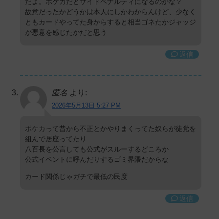
だよ。ポケカだとサイドペナルティになるのかな？
故意だったかどうかは本人にしかわからんけど、少なく
ともカードやってた身からすると相当ゴネたかジャッジ
が悪意を感じたかだと思う
返信
匿名
より:
2026年5月13日 5:27 PM
ポケカって昔から不正とかやりまくってた奴らが徒党を
組んで居座ってたり
八百長を公言しても公式がスルーするどころか
公式イベントに呼んだりするゴミ界隈だからな
カード関係じゃガチで最低の民度
返信