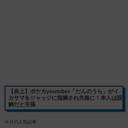
【炎上】ポケカyoutuber「だんのうら」がイ
カサマをジャッジに指摘され失格に！本人は誤
解だと主張
今月の人気記事