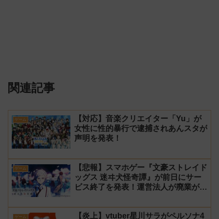
関連記事
【対応】音楽クリエイター「Yu」が
ゲーム
女性に性的暴行で逮捕されあんスタが
声明を発表！
【悲報】スマホゲー『文豪ストレイド
ゲーム
ッグス 迷ヰ犬怪奇譚』が前日にサー
ビス終了を発表！運営法人が廃業が原
因
【炎上】vtuber星川サラがペルソナ4
ゲーム