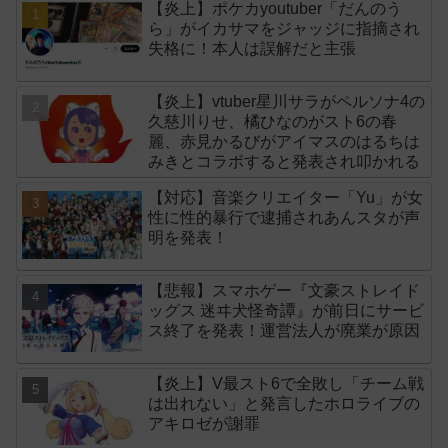
【炎上】ポケカyoutuber「だんのう
ら」がイカサマをジャッジに指摘され
失格に！本人は誤解だと主張
【炎上】vtuber星川サラがペルソナ4の
久慈川りせ、橘ひなのがスト6の春
麗、赤見かるびがアイマスのはるちは
みきとコラボすると発表され叩かれる
【対応】音楽クリエイター「Yu」が女
性に性的暴行で逮捕されあんスタが声
明を発表！
【悲報】スマホゲー『文豪ストレイド
ッグス 迷ヰ犬怪奇譚』が前日にサービ
ス終了を発表！運営法人が廃業が原因
【炎上】V最スト6で全敗し「チーム戦
は出れない」と発言したホロライブの
アキロゼが謝罪