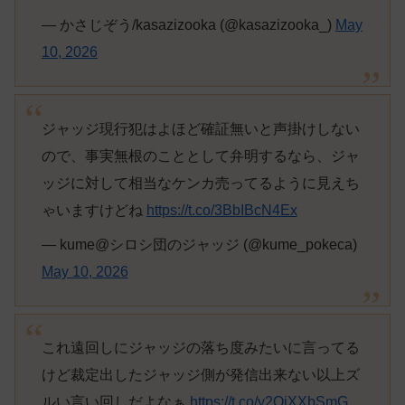
— かさじぞう/kasazizooka (@kasazizooka_)
May
10, 2026
ジャッジ現行犯はよほど確証無いと声掛けしない
ので、事実無根のこととして弁明するなら、ジャ
ッジに対して相当なケンカ売ってるように見えち
ゃいますけどね
https://t.co/3BbIBcN4Ex
— kume@シロシ団のジャッジ (@kume_pokeca)
May 10, 2026
これ遠回しにジャッジの落ち度みたいに言ってる
けど裁定出したジャッジ側が発信出来ない以上ズ
ルい言い回しだよなぁ
https://t.co/y2QiXXbSmG