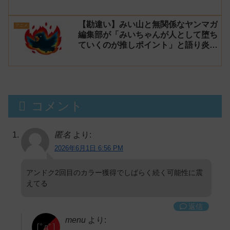
【勘違い】みい山と無関係なヤンマガ
アニメ
編集部が「みいちゃんが人として堕ち
ていくのが推しポイント」と語り炎上
し動画を非公開に【マガポケ シリウ
ス】
コメント
匿名
より:
2026年6月1日 6:56 PM
アンドク2回目のカラー獲得でしばらく続く可能性に震
えてる
返信
menu
より: