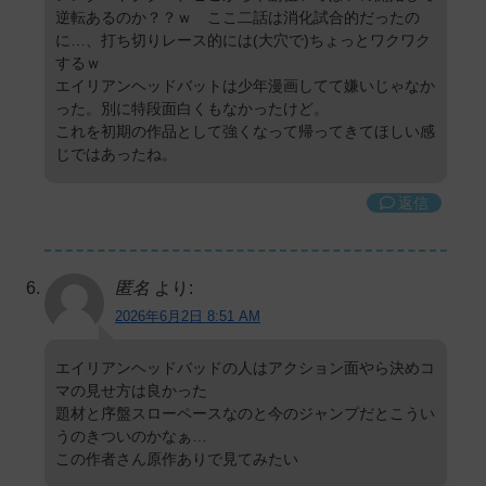
逆転あるのか？？ｗ ここ二話は消化試合的だったの
に…、打ち切りレース的には(大穴で)ちょっとワクワク
するｗ
エイリアンヘッドバットは少年漫画してて嫌いじゃなか
った。別に特段面白くもなかったけど。
これを初期の作品として強くなって帰ってきてほしい感
じではあったね。
返信
匿名
より:
2026年6月2日 8:51 AM
エイリアンヘッドバッドの人はアクション面やら決めコ
マの見せ方は良かった
題材と序盤スローペースなのと今のジャンプだとこうい
うのきついのかなぁ…
この作者さん原作ありで見てみたい