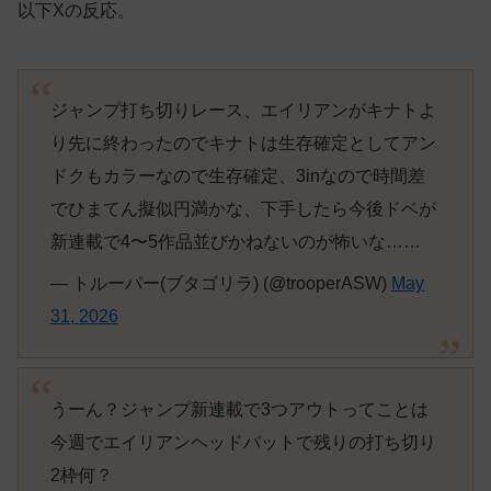
以下Xの反応。
ジャンプ打ち切りレース、エイリアンがキナトよ
り先に終わったのでキナトは生存確定としてアン
ドクもカラーなので生存確定、3inなので時間差
でひまてん擬似円満かな、下手したら今後ドベが
新連載で4〜5作品並びかねないのが怖いな……
— トルーパー(ブタゴリラ) (@trooperASW)
May
31, 2026
うーん？ジャンプ新連載で3つアウトってことは
今週でエイリアンヘッドバットで残りの打ち切り
2枠何？