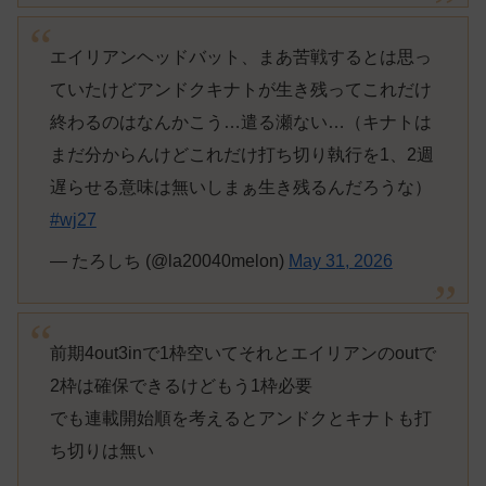
エイリアンヘッドバット、まあ苦戦するとは思っ
ていたけどアンドクキナトが生き残ってこれだけ
終わるのはなんかこう…遣る瀬ない…（キナトは
まだ分からんけどこれだけ打ち切り執行を1、2週
遅らせる意味は無いしまぁ生き残るんだろうな）
#wj27
— たろしち (@la20040melon)
May 31, 2026
前期4out3inで1枠空いてそれとエイリアンのoutで
2枠は確保できるけどもう1枠必要
でも連載開始順を考えるとアンドクとキナトも打
ち切りは無い