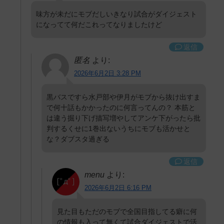
味方が未だにモブだしいきなり試合がダイジェスト
になってて何だこれってなりましたけど
返信
匿名
より:
2026年6月2日 3:28 PM
黒バスですら水戸部や伊月がモブから抜け出すま
で何十話もかかったのに何言ってんの？ 本筋と
は違う掘り下げ描写増やしてアンケ下がったら批
判するくせに1巻出ないうちにモブも活かせと
な？ダブスタ過ぎる
返信
menu
より:
2026年6月2日 6:16 PM
見た目もただのモブで全国目指してる癖に何
の情報も入って無くて試合ダイジェストで活