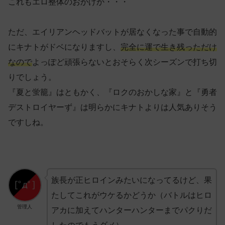
これもエロ整体のおかげか・・・
ただ、エイリアンヘッドバットが居なくなった事で自動的
にキナトがドベになりますし、
完全に運で生き残っただけ
なので
よっぽど頑張らないとおそらく次シーズンで打ち切
りでしょう。
『夏と蛍籠』はともかく、『ロクのおかしな家』と『勇者
デストロイヤーず』は明らかにキナトよりは人気ありそう
ですしね。
族長が正ヒロインみたいになってるけど、果
たしてこれがウケるかどうか（バトルはヒロ
管理人
アカに加えてハンターハンターまでパクりだ