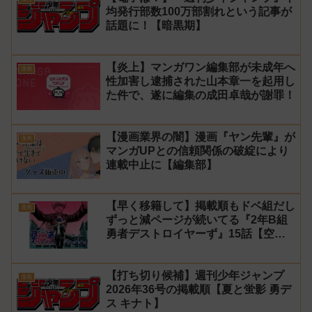
均発行部数100万部割れという記事が
話題に！【暗黒期】
【炎上】マンガワン編集部が未成年へ
漫画
性加害し逮捕された山本章一を起用し
た件で、遂に編集の成田卓哉が謝罪！
【漫画業界の闇】漫画『ヤン先輩』が
漫画
マンガUPとの信頼関係の破綻により
連載中止に【編集部】
【早く移籍して】掲載順もドベ組だし
漫画
ずっと減ページが続いてる『2年B組
勇者デストロイヤーず』15話【空
知】
【打ち切り候補】週刊少年ジャンプ
漫画
2026年36号の掲載順【夏と蛍影 勇デ
ス キナト】