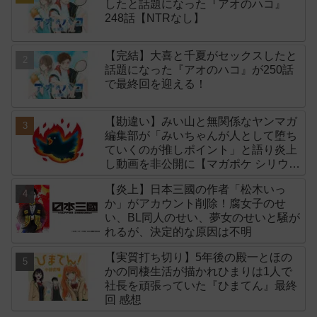
したと話題になった『アオのハコ』
248話【NTRなし】
【完結】大喜と千夏がセックスしたと
話題になった『アオのハコ』が250話
で最終回を迎える！
【勘違い】みい山と無関係なヤンマガ
編集部が「みいちゃんが人として堕ち
ていくのが推しポイント」と語り炎上
し動画を非公開に【マガポケ シリウ
ス】
【炎上】日本三國の作者「松木いっ
か」がアカウント削除！腐女子のせ
い、BL同人のせい、夢女のせいと騒が
れるが、決定的な原因は不明
【実質打ち切り】5年後の殿一とほの
かの同棲生活が描かれひまりは1人で
社長を頑張っていた『ひまてん』最終
回 感想