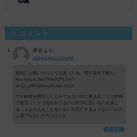
コメント
匿名
より:
2026年6月6日 7:14 PM
初日にも軽いやりとりはあったね、切り抜きで観た。
ttps://youtu.be/i7fdwJQTLOw?
si=Qi_xI9X0jdsenZKJ&t=1512
てか解散を明言したとかでもないのに事あるごとにSNS
で復活ふっかつ言われてるのは圧力に近いものを感じ
る…まぁそんなことをいちいち気にするようなレベルの
人達でもないだろうけどw
返信