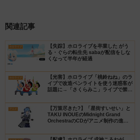
関連記事
【失踪】ホロライブを卒業した がう
ホロライブ
る・ぐらの転生先 sabaが配信をしな
くなって半年が経過
【光害】ホロライブ「桃鈴ねね」のラ
ホロライブ
イブで改造ペンライトを使う迷惑客が
話題に→「さくらみこ」ライブで禁止
に【法的措置】
【万策尽きた?】「星街すいせい」と
アニメ
TAKU INOUEのMidnight Grand
OrchestraのCDがアニメ制作の進行
問題で発売中止に
【配慮】ホロライブ 戌神ころねが