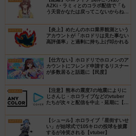
ホロライブ
AZKi・ラミィとのコラボ配信で「も
う天音かなたは戻ってこないからね」
と発言した事について謝罪
【炎上】めたんのホロ業界観測という
ホロライブ
アカウントが「ホロドリは見た事ない
高評価率」と過剰に持ち上げ叩かれる
【仕方ない】ホロドリでホロメンのア
ホロライブ
カウントにフレンド申請するリスナー
が多数居ると話題に【民度】
【注意】熊本の震度7の地震によりに
にじさんじ
じさんじ・ホロライブなどのvtuber
たちが次々と配信を中止・延期に【不
謹慎厨】
【シュール】ホロライブ「星街すいせ
ホロライブ
い」が始球式で105キロの投球を披露
するが冷笑される【vtuber】