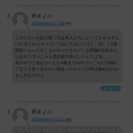
匿名
より:
2026年6月6日 7:19 PM
このぐらいの話で騒ぐのは本人たちにとってもやりずら
いだろうからそっといておいてほしいけど、珍しく2週
間前ぐらいにみこちがやったホロメンが究極の2択みた
いなやつでぺこらも選択肢の中にいたんだよね
前のやつで気がついたら6期までの中でぺこらだけ触れ
てなくて色々言われた時あったからその時は触れたのか
もしれないけど
返信
匿名
より:
2026年6月7日 2:17 AM