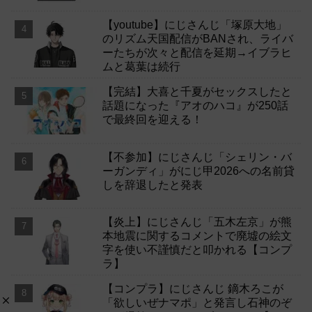
【youtube】にじさんじ「塚原大地」
のリズム天国配信がBANされ、ライバ
ーたちが次々と配信を延期→イブラヒ
ムと葛葉は続行
【完結】大喜と千夏がセックスしたと
話題になった『アオのハコ』が250話
で最終回を迎える！
【不参加】にじさんじ「シェリン・バ
ーガンディ」がにじ甲2026への名前貸
しを辞退したと発表
【炎上】にじさんじ「五木左京」が熊
本地震に関するコメントで廃墟の絵文
字を使い不謹慎だと叩かれる【コンプ
ラ】
【コンプラ】にじさんじ 鏑木ろこが
「欲しいぜナマポ」と発言し石神のぞ