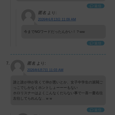
返信
匿名
より:
2026年6月13日 11:09 AM
今までNGワードだったんかい！？ww
返信
匿名
より:
2026年6月7日 11:03 AM
誰と誰が仲が良くて仲が悪いとか、女子中学生の派閥ご
っこでしかなくホントしょーーーもない
ホロリスナーはよくこんなくだらない事で一喜一憂右往
左往してられんな…ｗｗ
返信