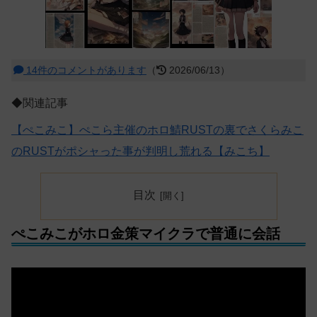
14件のコメントがあります
（
2026/06/13）
◆関連記事
【ぺこみこ】ぺこら主催のホロ鯖RUSTの裏でさくらみこ
のRUSTがポシャった事が判明し荒れる【みこち】
目次
ぺこみこがホロ金策マイクラで普通に会話