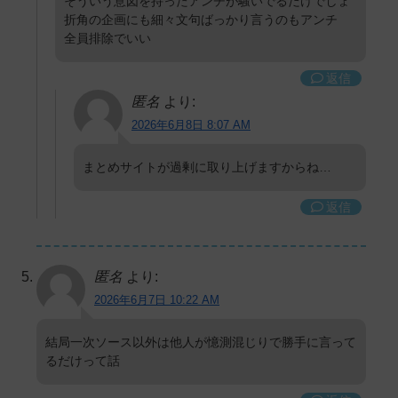
そういう意図を持ったアンチが騒いでるだけでしょ
折角の企画にも細々文句ばっかり言うのもアンチ
全員排除でいい
返信
匿名
より:
2026年6月8日 8:07 AM
まとめサイトが過剰に取り上げますからね…
返信
匿名
より:
2026年6月7日 10:22 AM
結局一次ソース以外は他人が憶測混じりで勝手に言って
るだけって話