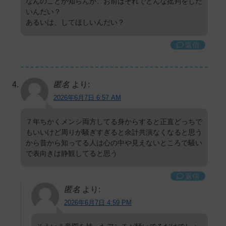
なんのことか知らんが、お前はそれでどんな批判をした
いんだい？
あるいは、してほしいんだい？
返信
匿名
より:
2026年6月7日 6:57 AM
７年ちかくメンシ両方してる身からすると正直どっちで
もいいけど周りが騒ぎすぎると余計共演なくなると思う
から昔から知ってる人は心の中や見えないところで騒い
で表向きは静観してると思う
返信
匿名
より:
2026年6月7日 4:59 PM