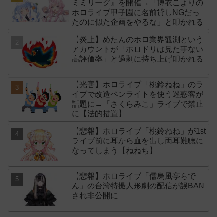
ミミリーグ』を開催→「博衣こよりの
ホロライブ甲子園に名前貸しNGだっ
たのに似た企画をやるな」と叩かれる
【炎上】めたんのホロ業界観測という
アカウントが「ホロドリは見た事ない
高評価率」と過剰に持ち上げ叩かれる
【光害】ホロライブ「桃鈴ねね」のラ
イブで改造ペンライトを使う迷惑客が
話題に→「さくらみこ」ライブで禁止
に【法的措置】
【悲報】ホロライブ「桃鈴ねね」が1st
ライブ前に耳から血を出し両耳難聴に
なってしまう【ねねち】
【悲報】ホロライブ「儒烏風亭らで
ん」の台湾特撮人形劇の配信が誤BAN
され非公開に