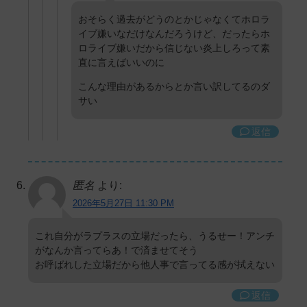
おそらく過去がどうのとかじゃなくてホロラ
イブ嫌いなだけなんだろうけど、だったらホ
ロライブ嫌いだから信じない炎上しろって素
直に言えばいいのに
こんな理由があるからとか言い訳してるのダ
サい
返信
匿名
より:
2026年5月27日 11:30 PM
これ自分がラプラスの立場だったら、うるせー！アンチ
がなんか言ってらあ！で済ませてそう
お呼ばれした立場だから他人事で言ってる感が拭えない
返信