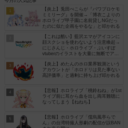
今月の人気記事
【炎上】兎田ぺこらが『パワプロケモ
ミミリーグ』を開催→「博衣こよりの
ホロライブ甲子園に名前貸しNGだっ
たのに似た企画をやるな」と叩かれる
【これは酷い】藍沢エマがアイコンに
顔スクショを使わないよう注意喚起→
にじさんじ・ホロライブ・ぶいすぽ
vtuberのイラストを大量に無断でアイ
コンに使用したライバー事務所
【炎上】めたんのホロ業界観測という
「NeoBright（ネオブライト）」が謝
アカウントが「ホロドリは見た事ない
罪！
高評価率」と過剰に持ち上げ叩かれる
【悲報】ホロライブ「桃鈴ねね」が1st
ライブ前に耳から血を出し両耳難聴に
なってしまう【ねねち】
【悲報】ホロライブ「儒烏風亭らで
ん」の台湾特撮人形劇の配信が誤BAN