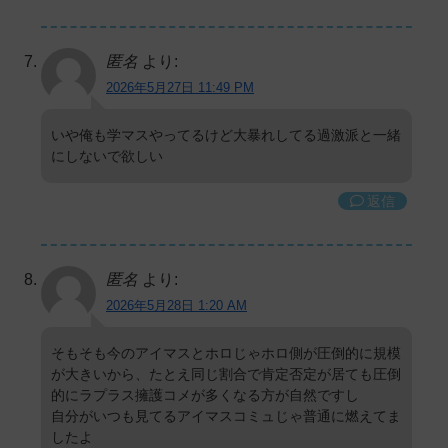
匿名
より:
2026年5月27日 11:49 PM
いや俺も学マスやってるけど大暴れしてる過激派と一緒
にしないで欲しい
返信
匿名
より:
2026年5月28日 1:20 AM
そもそも今のアイマスとホロじゃホロ側が圧倒的に規模
が大きいから、たとえ同じ割合で肯定否定が居ても圧倒
的にラプラス擁護コメが多くなる方が自然ですし
自分がいつも見てるアイマスコミュじゃ普通に燃えてま
したよ