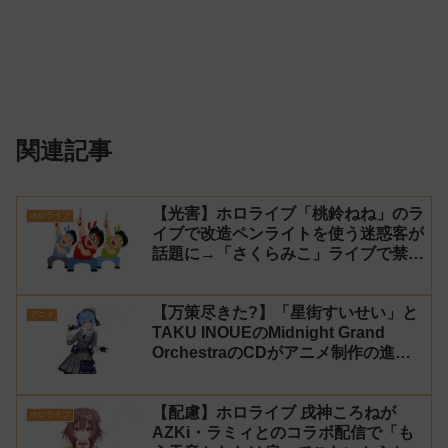
関連記事
【光害】ホロライブ「桃鈴ねね」のラ
ホロライブ
イブで改造ペンライトを使う迷惑客が
話題に→「さくらみこ」ライブで禁止
に【法的措置】
【万策尽きた?】「星街すいせい」と
アニメ
TAKU INOUEのMidnight Grand
OrchestraのCDがアニメ制作の進行
問題で発売中止に
【配慮】ホロライブ 戌神ころねが
ホロライブ
AZKi・ラミィとのコラボ配信で「も