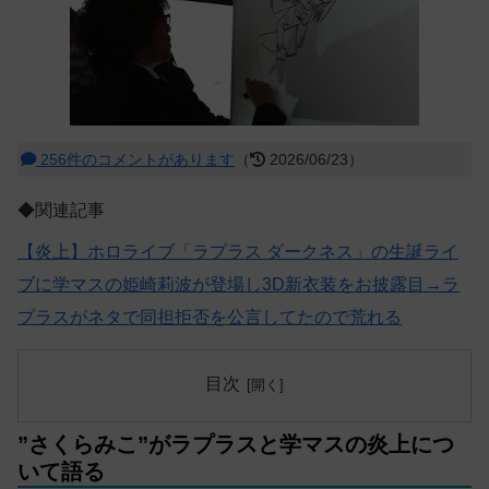
256件のコメントがあります
（
2026/06/23）
◆関連記事
【炎上】ホロライブ「ラプラス ダークネス」の生誕ライ
ブに学マスの姫崎莉波が登場し3D新衣装をお披露目→ラ
プラスがネタで同担拒否を公言してたので荒れる
目次
”さくらみこ”がラプラスと学マスの炎上につ
いて語る