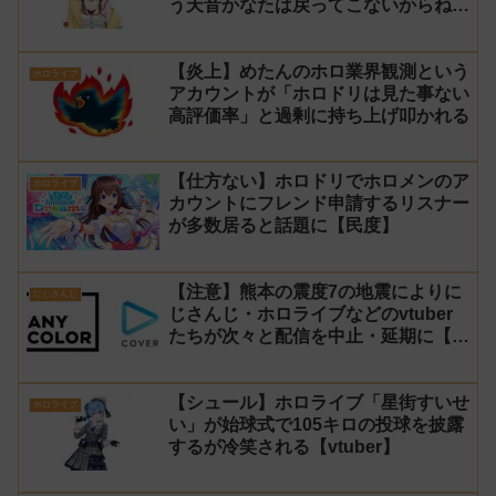
う天音かなたは戻ってこないからね」
と発言した事について謝罪
【炎上】めたんのホロ業界観測という
ホロライブ
アカウントが「ホロドリは見た事ない
高評価率」と過剰に持ち上げ叩かれる
【仕方ない】ホロドリでホロメンのア
ホロライブ
カウントにフレンド申請するリスナー
が多数居ると話題に【民度】
【注意】熊本の震度7の地震によりに
にじさんじ
じさんじ・ホロライブなどのvtuber
たちが次々と配信を中止・延期に【不
謹慎厨】
【シュール】ホロライブ「星街すいせ
ホロライブ
い」が始球式で105キロの投球を披露
するが冷笑される【vtuber】