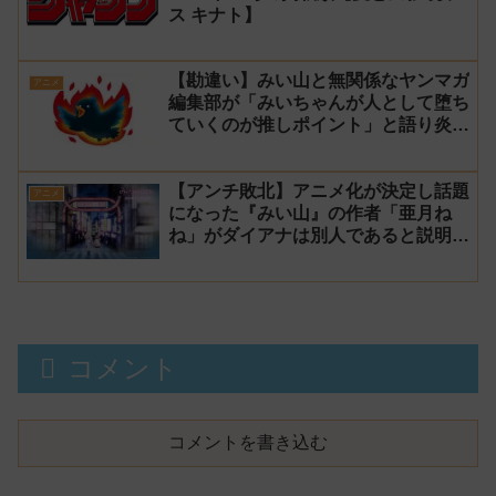
ス キナト】
【勘違い】みい山と無関係なヤンマガ
アニメ
編集部が「みいちゃんが人として堕ち
ていくのが推しポイント」と語り炎上
し動画を非公開に【マガポケ シリウ
ス】
【アンチ敗北】アニメ化が決定し話題
アニメ
になった『みい山』の作者「亜月ね
ね」がダイアナは別人であると説明し
炎上
コメント
コメントを書き込む