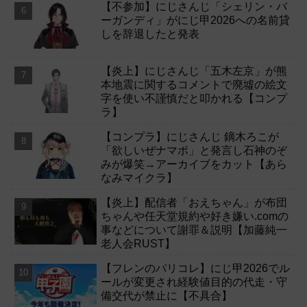
【不参加】にじさんじ「シェリン・バ
ーガンディ」がにじ甲2026への名前貸
しを辞退したと発表
【炎上】にじさんじ「五木左京」が熊
本地震に関するコメントで廃墟の絵文
字を使い不謹慎だと叩かれる【コンプ
ラ】
【コンプラ】にじさんじ 鏑木ろこが
「欲しいぜナマポ」と発言し石神のぞ
みが爆笑→アーカイブをカット【あら
なみマイクラ】
【炎上】配信者「おえちゃん」が布団
ちゃんや任天堂規約や好き嫌い.comの
事などについて謝罪＆説明【加藤純一
老人会RUST】
【フレンのパリコレ】にじ甲2026でル
ールが変更され経験値目的の代走・守
備交代が禁止に【不具合】