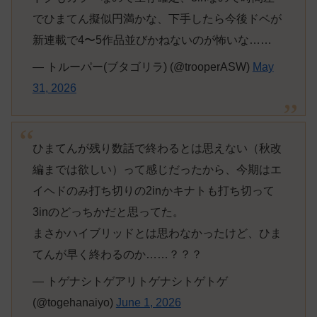
でひまてん擬似円満かな、下手したら今後ドベが
新連載で4〜5作品並びかねないのが怖いな……
— トルーパー(ブタゴリラ) (@trooperASW)
May
31, 2026
ひまてんが残り数話で終わるとは思えない（秋改
編までは欲しい）って感じだったから、今期はエ
イヘドのみ打ち切りの2inかキナトも打ち切って
3inのどっちかだと思ってた。
まさかハイブリッドとは思わなかったけど、ひま
てんが早く終わるのか……？？？
— トゲナシトゲアリトゲナシトゲトゲ
(@togehanaiyo)
June 1, 2026