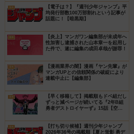
【電子は？】『週刊少年ジャンプ』平
漫画
均発行部数100万部割れという記事が
話題に！【暗黒期】
【炎上】マンガワン編集部が未成年へ
漫画
性加害し逮捕された山本章一を起用し
た件で、遂に編集の成田卓哉が謝罪！
【漫画業界の闇】漫画『ヤン先輩』が
漫画
マンガUPとの信頼関係の破綻により
連載中止に【編集部】
【早く移籍して】掲載順もドベ組だし
漫画
ずっと減ページが続いてる『2年B組
勇者デストロイヤーず』15話【空
知】
【打ち切り候補】週刊少年ジャンプ
漫画
2026年36号の掲載順【夏と蛍影 勇デ