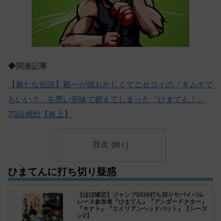
◆関連記事
【新たな伝説】殿一が頭おかしくてニセコイの「キムチで
もいい？」を悪い意味で超えてしまった『ひまてん！』
70話感想【炎上】
目次
ひまてんに打ち切り疑惑
【ほぼ確定】ジャンプ2026打ち切りサバイバル
レース参加者『ひまてん』『アンダードクター』
『キナト』『エイリアンヘッドバット』【シーズ
ン2】