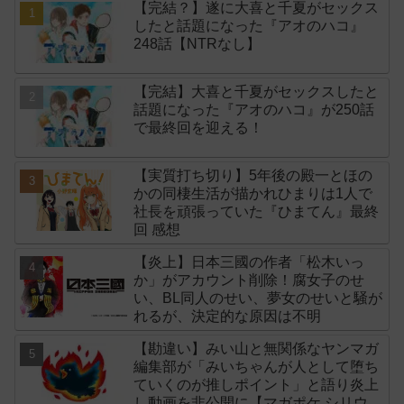
【完結？】遂に大喜と千夏がセックス
したと話題になった『アオのハコ』
248話【NTRなし】
【完結】大喜と千夏がセックスしたと
話題になった『アオのハコ』が250話
で最終回を迎える！
【実質打ち切り】5年後の殿一とほの
かの同棲生活が描かれひまりは1人で
社長を頑張っていた『ひまてん』最終
回 感想
【炎上】日本三國の作者「松木いっ
か」がアカウント削除！腐女子のせ
い、BL同人のせい、夢女のせいと騒が
れるが、決定的な原因は不明
【勘違い】みい山と無関係なヤンマガ
編集部が「みいちゃんが人として堕ち
ていくのが推しポイント」と語り炎上
し動画を非公開に【マガポケ シリウ