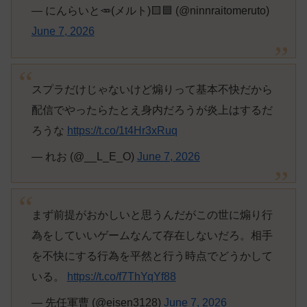
— にんらいと🥕(メルト)🟨🟦 (@ninnraitomeruto)
June 7, 2026
スプラだけじゃないけど煽りって基本不快だから
配信でやったらたとえ身内だろうが炎上はするだ
ろうな
https://t.co/1t4Hr3xRuq
— れお (@__L_E_O)
June 7, 2026
まず前提がおかしいと思うんだがこの世に煽り行
為をしていいゲームなんて存在しないだろ。相手
を不快にする行為を平然と行う時点でどうかして
いる。
https://t.co/f7ThYqYf88
— 先任軍曹 (@eisen3128)
June 7, 2026