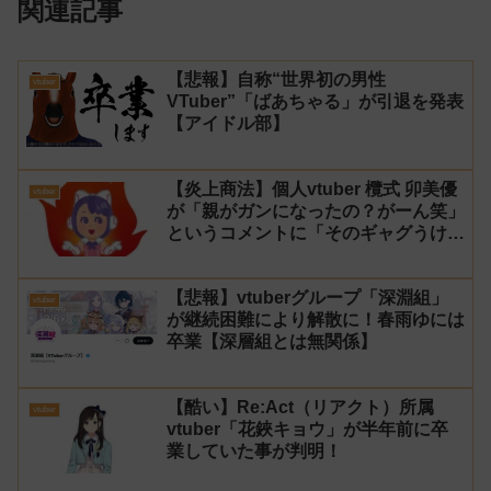
関連記事
【悲報】自称“世界初の男性
vtuber
VTuber”「ばあちゃる」が引退を発表
【アイドル部】
【炎上商法】個人vtuber 欖式 卯美優
vtuber
が「親がガンになったの？がーん笑」
というコメントに「そのギャグうけ
る！」と返せないとvtuberになるの
はオススメしないと投稿し叩かれる
【悲報】vtuberグループ「深淵組」
vtuber
が継続困難により解散に！春雨ゆには
卒業【深層組とは無関係】
【酷い】Re:Act（リアクト）所属
vtuber
vtuber「花鋏キョウ」が半年前に卒
業していた事が判明！