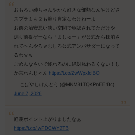
おもろい姉ちゃんやから好きな部類なんやけどさ
スプラ１も２も煽り肯定なわけねーよ
お前の治安悪い狭い空間で容認されてただけや
煽り前提ゲーなら「ましゅー」が公式から抹消さ
れてへんやろｗむしろ公式アンバサダーになって
るわｗｗ
ごめんなさいで終わるのに絶対私わるくない！し
か言わんじゃん
https://t.co/ZwWpxfcIBO
— こばやしけんどう (@MNM81TQKPnEErBc)
June 7, 2026
軽蔑ポイント上がりましたなぁ
https://t.co/iwPDCWY2TB