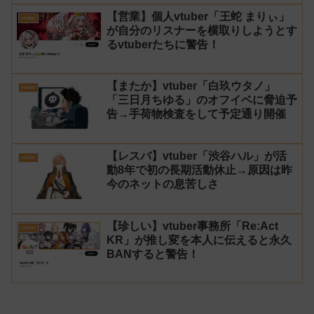
【営業】個人vtuber「王蛇 まりぃ」
vtuber
が自分のリスナーを横取りしようとす
るvtuberたちに警告！
【またか】vtuber「白玖ウタノ」
vtuber
「三日月ちゆる」のオフイベに脅迫予
告→手荷物検査をして予定通り開催
【レスバ】vtuber「渋谷ハル」が活
vtuber
動8年で初の長期活動休止→原因は昨
今のネットの息苦しさ
【珍しい】vtuber事務所「Re:Act
vtuber
KR」が推し変を本人に伝えると永久
BANすると警告！