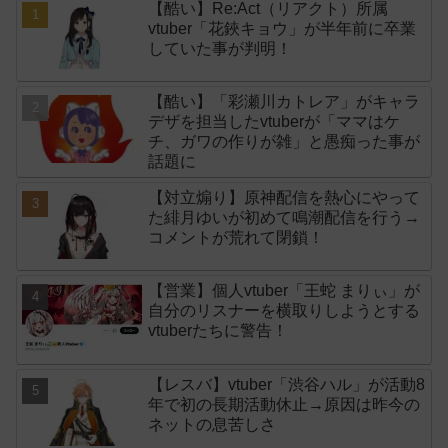
【酷い】Re:Act（リアクト）所属
vtuber「花鋏キョウ」が半年前に卒業
していた事が判明！
【酷い】「彩瀬川カトレア」がキャラ
デザを担当したvtuberが「ママはケ
チ、ガワの作りが雑」と愚痴った事が
話題に
【対立煽り】原神配信を熱心にやって
た緋月ゆいが初めて鳴潮配信を行う→
コメントが荒れて閉鎖！
【営業】個人vtuber「王蛇 まりぃ」が
自分のリスナーを横取りしようとする
vtuberたちに警告！
【レスバ】vtuber「渋谷ハル」が活動8
年で初の長期活動休止→原因は昨今の
ネットの息苦しさ