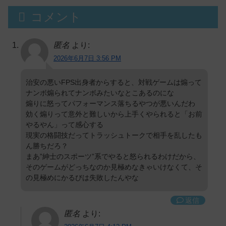
コメント
匿名
より:
2026年6月7日 3:56 PM
治安の悪いFPS出身者からすると、対戦ゲームは煽って
ナンボ煽られてナンボみたいなとこあるのにな
煽りに怒ってパフォーマンス落ちるやつが悪いんだわ
効く煽りって意外と難しいから上手くやられると「お前
やるやん」って感心する
現実の格闘技だってトラッシュトークで相手を乱したも
ん勝ちだろ？
まあ”紳士のスポーツ”系でやると怒られるわけだから、
そのゲームがどっちなのか見極めなきゃいけなくて、そ
の見極めにかるびは失敗したんやな
返信
匿名
より: