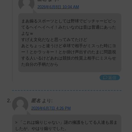
2026年6月8日 10:04 AM
まあ煽るスポーツとしては野球でピッチャービビっ
てるヘイヘイヘイ！みたいなのは昔は普通にあった
よなｗ
すげえ文化だなと思ってみてたけど
あとちょっと違うけど卓球で相手がミスった時にヨ
ー！とかラッキー！とか掛け声出すのたまに問題視
する人いるけどあれは競技の性質上相手にミスらせ
た自分の手柄だから
返信
匿名
より:
2026年6月7日 4:26 PM
> 「これは煽りじゃない」謎の擁護をしてる人達も居ま
したが、やはり煽りでした。