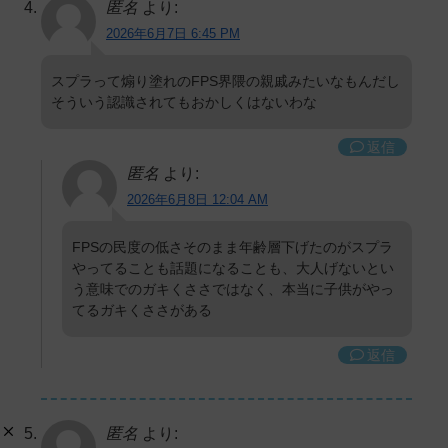
匿名
より:
2026年6月7日 6:45 PM
スプラって煽り塗れのFPS界隈の親戚みたいなもんだし
そういう認識されてもおかしくはないわな
返信
匿名
より:
2026年6月8日 12:04 AM
FPSの民度の低さそのまま年齢層下げたのがスプラ
やってることも話題になることも、大人げないとい
う意味でのガキくささではなく、本当に子供がやっ
てるガキくささがある
返信
匿名
より: