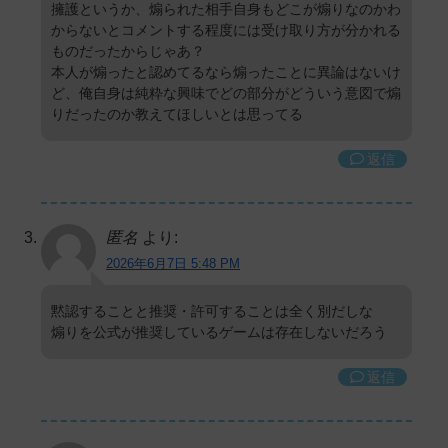
擁護というか、煽られた相手自身もどこが煽りなのかわ
からないとコメントする程度には受け取り方が分かれる
ものだったからじゃあ？
本人が煽ったと認めてるなら煽ったことに異論はないけ
ど、俺自身は純粋な興味でどの部分がどういう意図で煽
りだったのか教えてほしいとは思ってる
返信
匿名
より:
2026年6月7日 5:48 PM
黙認することと推奨・許可することは全く別だしな
煽りを公式が推奨しているゲームは存在しないだろう
返信