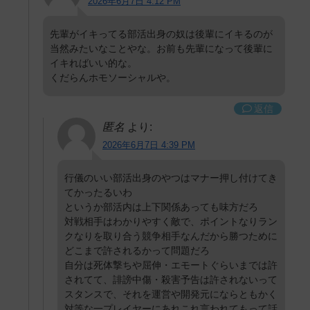
2026年6月7日 4:12 PM
先輩がイキってる部活出身の奴は後輩にイキるのが
当然みたいなことやな。お前も先輩になって後輩に
イキればいい的な。
くだらんホモソーシャルや。
返信
匿名
より:
2026年6月7日 4:39 PM
行儀のいい部活出身のやつはマナー押し付けてき
てかったるいわ
というか部活内は上下関係あっても味方だろ
対戦相手はわかりやすく敵で、ポイントなりラン
クなりを取り合う競争相手なんだから勝つために
どこまで許されるかって問題だろ
自分は死体撃ちや屈伸・エモートぐらいまでは許
されてて、誹謗中傷・殺害予告は許されないって
スタンスで、それを運営や開発元にならともかく
対等な一プレイヤーにあれこれ言われてもって話