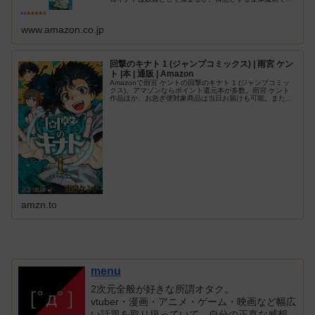
出に成功。その場にいた冒険者ジエンに誘われ、ギルドの
拠点である王都へと向かうの…
www.amazon.co.jp
回撃のキナト 1 (ジャンプコミックス) | 雨宮 ケン
ト |本 | 通販 | Amazon
Amazonで雨宮 ケントの回撃のキナト 1 (ジャンプコミッ
クス)。アマゾンならポイント還元本が多数。雨宮 ケント
作品ほか、お急ぎ便対象商品は当日お届けも可能。また回
撃のキナト 1 (ジャンプコミックス)もアマゾン配送商品な
ら通常配送無料…
amzn.to
menu
2次元全般が好きな所謂オタク。
vtuber・漫画・アニメ・ゲーム・映画など幅広
い話題を取り扱っていて、自分の正直な感想