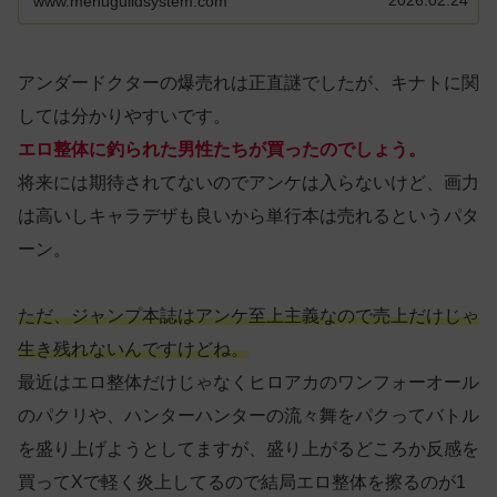
www.menuguildsystem.com
アンダードクターの爆売れは正直謎でしたが、キナトに関
しては分かりやすいです。
エロ整体に釣られた男性たちが買ったのでしょう。
将来には期待されてないのでアンケは入らないけど、画力
は高いしキャラデザも良いから単行本は売れるというパタ
ーン。
ただ、ジャンプ本誌はアンケ至上主義なので売上だけじゃ
生き残れないんですけどね。
最近はエロ整体だけじゃなくヒロアカのワンフォーオール
のパクリや、ハンターハンターの流々舞をパクってバトル
を盛り上げようとしてますが、盛り上がるどころか反感を
買ってXで軽く炎上してるので結局エロ整体を擦るのが1