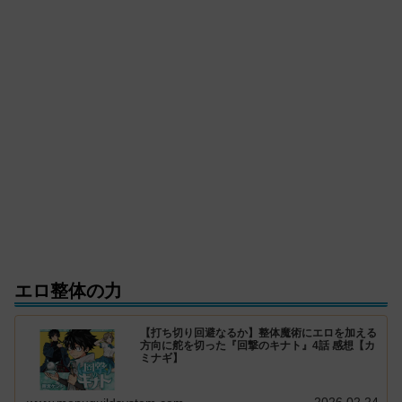
エロ整体の力
【打ち切り回避なるか】整体魔術にエロを加える
方向に舵を切った『回撃のキナト』4話 感想【カ
ミナギ】
2026.02.24