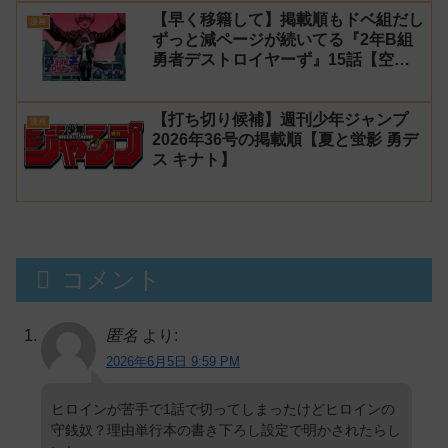
【早く移籍して】掲載順もドベ組だし
漫画
ずっと減ページが続いてる『2年B組
勇者デストロイヤーず』15話【空
知】
【打ち切り候補】週刊少年ジャンプ
漫画
2026年36号の掲載順【夏と蛍影 勇デ
ス キナト】
コメント
匿名
より:
2026年6月5日 9:59 PM
ヒロインが苦手で1話で切ってしまったけどヒロインの
守銭奴？理由単行本の書き下ろし設定で明かされたらし