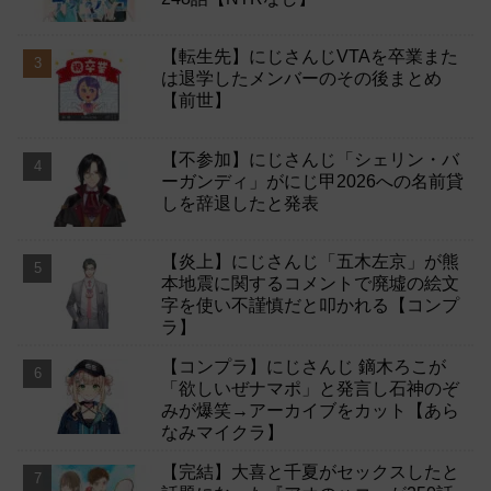
【転生先】にじさんじVTAを卒業また
は退学したメンバーのその後まとめ
【前世】
【不参加】にじさんじ「シェリン・バ
ーガンディ」がにじ甲2026への名前貸
しを辞退したと発表
【炎上】にじさんじ「五木左京」が熊
本地震に関するコメントで廃墟の絵文
字を使い不謹慎だと叩かれる【コンプ
ラ】
【コンプラ】にじさんじ 鏑木ろこが
「欲しいぜナマポ」と発言し石神のぞ
みが爆笑→アーカイブをカット【あら
なみマイクラ】
【完結】大喜と千夏がセックスしたと