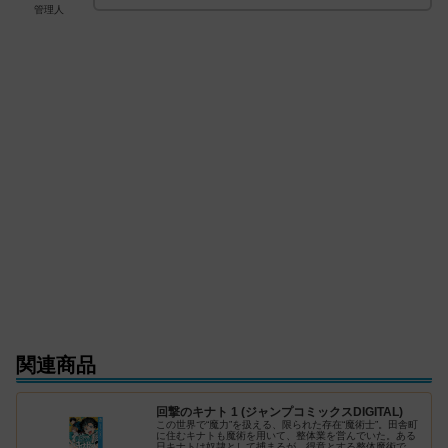
管理人
関連商品
回撃のキナト 1 (ジャンプコミックスDIGITAL)
この世界で“魔力”を扱える、限られた存在“魔術士”。田舎町
に住むキナトも魔術を用いて、整体業を営んでいた。ある
日キナトは奴隷として捕まるが、得意とする整体魔術で脱