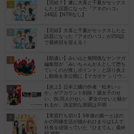
【完結？】遂に大喜と千夏がセックス
したと話題になった『アオのハコ』
248話【NTRなし】
【完結】大喜と千夏がセックスしたと
話題になった『アオのハコ』が250話
で最終回を迎える！
【勘違い】みい山と無関係なヤンマガ
編集部が「みいちゃんが人として堕ち
ていくのが推しポイント」と語り炎上
し動画を非公開に【マガポケ シリウ
ス】
【炎上】日本三國の作者「松木いっ
か」がアカウント削除！腐女子のせ
い、BL同人のせい、夢女のせいと騒が
れるが、決定的な原因は不明
【実質打ち切り】5年後の殿一とほの
かの同棲生活が描かれひまりは1人で
社長を頑張っていた『ひまてん』最終
回 感想