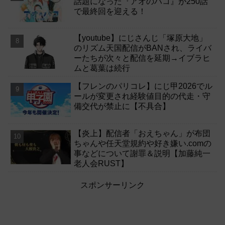
話題になった『アオのハコ』が250話
で最終回を迎える！
【youtube】にじさんじ「塚原大地」
のリズム天国配信がBANされ、ライバ
ーたちが次々と配信を延期→イブラヒ
ムと葛葉は続行
【フレンのパリコレ】にじ甲2026でル
ールが変更され経験値目的の代走・守
備交代が禁止に【不具合】
【炎上】配信者「おえちゃん」が布団
ちゃんや任天堂規約や好き嫌い.comの
事などについて謝罪＆説明【加藤純一
老人会RUST】
スポンサーリンク