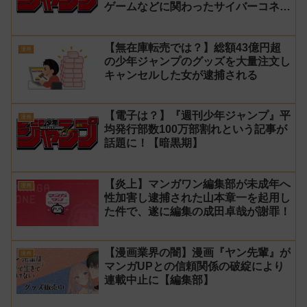
ゲームなどに関わったサイバーコネク
トツーの松山洋が少年ジャンプ公式に
ブロックされてしまう
【無在庫転売では？】総額43億円超
漫画
の少年ジャンプのグッズを大量注文し
キャンセルした女が逮捕される
【電子は？】『週刊少年ジャンプ』平
漫画
均発行部数100万部割れという記事が
話題に！【暗黒期】
【炎上】マンガワン編集部が未成年へ
漫画
性加害し逮捕された山本章一を起用し
た件で、遂に編集の成田卓哉が謝罪！
【漫画業界の闇】漫画『ヤン先輩』が
漫画
マンガUPとの信頼関係の破綻により
連載中止に【編集部】