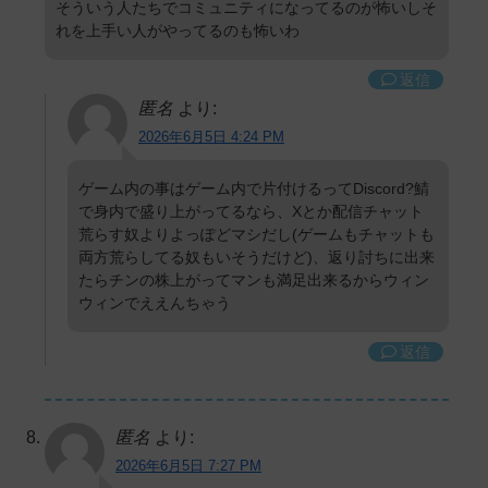
そういう人たちでコミュニティになってるのが怖いしそ
れを上手い人がやってるのも怖いわ
返信
匿名
より:
2026年6月5日 4:24 PM
ゲーム内の事はゲーム内で片付けるってDiscord?鯖
で身内で盛り上がってるなら、Xとか配信チャット
荒らす奴よりよっぽどマシだし(ゲームもチャットも
両方荒らしてる奴もいそうだけど)、返り討ちに出来
たらチンの株上がってマンも満足出来るからウィン
ウィンでええんちゃう
返信
匿名
より:
2026年6月5日 7:27 PM