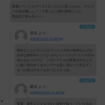
普通にマントルブーストのことだと思ったから、マンブ
ーの何が悪いん？って思ったら別の意味だった。
死ぬほど紛らわしい。
返信
匿名
より:
2026年6月5日 10:46 PM
残念なことにマントルブーストの方が後発なんだな
自分はAPEXやってないからマントルブーストの方を
知らなかったけど、このシステムが実装されたとき
に俗に使われてるマンブーを思い浮かべて気まずく
なった奴は少なくなかっただろうね
返信
匿名
より:
2026年6月25日 11:49 PM
実質、相手より１人少ない状態で戦うことになるわ