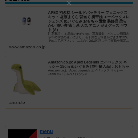
APEX 抱き枕 シールドバッテリー フェニックス
キット 昼寝まくら 背当て 携帯枕 エーペックスレ
ジェンズ ぬいぐるみ おもちゃ 置物 装飾品 柔ら
かい 添い寝 癒し系 人気 アニメ 萌えグッズ ギフ
ト (A)
注意事項： お品物の色合いは、写真撮影・パソコン画面表
示等の環境の違いにより、若干異なる場合がござますので
予めご了承下さい。 以上の寸法は純粋に手で実物を測定し
て、測定の方式が異なるため、1-2センチメンートルの誤差
www.amazon.co.jp
があります。
Amazon.co.jp: Apex Legends エイペックス ネ
ッシー 15cm ぬいぐるみ [並行輸入品] : おもちゃ
Amazon.co.jp: Apex Legends エイペックス ネッシー
15cm ぬいぐるみ : おもちゃ
amzn.to
menu