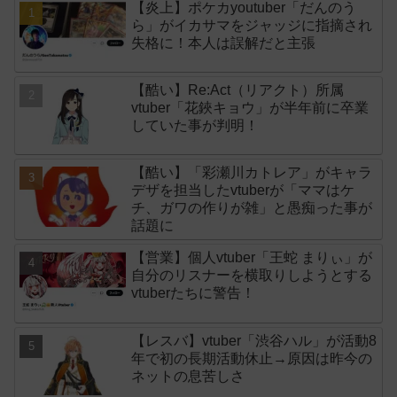
【炎上】ポケカyoutuber「だんのう
ら」がイカサマをジャッジに指摘され
失格に！本人は誤解だと主張
【酷い】Re:Act（リアクト）所属
vtuber「花鋏キョウ」が半年前に卒業
していた事が判明！
【酷い】「彩瀬川カトレア」がキャラ
デザを担当したvtuberが「ママはケ
チ、ガワの作りが雑」と愚痴った事が
話題に
【営業】個人vtuber「王蛇 まりぃ」が
自分のリスナーを横取りしようとする
vtuberたちに警告！
【レスバ】vtuber「渋谷ハル」が活動8
年で初の長期活動休止→原因は昨今の
ネットの息苦しさ