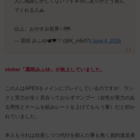
人に感謝しかしてないです本当にありがとう遊ん
でくれる人🙏
以上。おやすみ世界✨🗺️
— 黒咲 みふゆ🕊🖤‎🤍 (@K_mfy07)
June 4, 2026
vtuber「黒咲みふゆ」が炎上していました。
この人はAPEXをメインにプレイしているのですが、ラン
クと実力が全く見合っておらずマンブー（女性が実力のあ
る男性とチームを組みレートを上げてもらう事）だと叩か
れていました。
本人もそれは自覚しつつ代行を頼んだ事も無く規約違反者