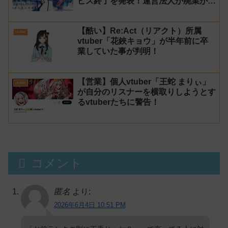
ビス終了を発表！運営法人が廃業が原
因
【酷い】Re:Act（リアクト）所属
vtuber
vtuber「花鋏キョウ」が半年前に卒
業していた事が判明！
【営業】個人vtuber「王蛇 まりぃ」
vtuber
が自分のリスナーを横取りしようとす
るvtuberたちに警告！
コメント
匿名
より:
2026年6月4日 10:51 PM