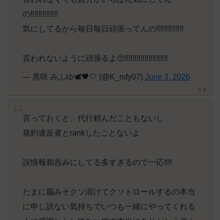
の‼️‼️‼️‼️‼️‼️‼️
気にしてるから毎日毎日頑張ってんの‼️‼️‼️‼️‼️‼️‼️
言われないように頑張るよ🥺‼️‼️‼️‼️‼️‼️‼️‼️‼️‼️‼️
— 黒咲 みふゆ🕊🖤‎🤍 (@K_mfy07)
June 3, 2026
言っておくと、代行頼んだこともないし
規約違反者とrankしたことないよ
誤情報鵜呑みにしてる多すぎるので一応‼️‼️
たまに脳みそクソ溶けてクソトロールするの本当
に申し訳ない気持ちでいつも一緒にやってくれる