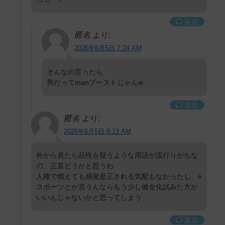
返信
匿名
より:
2026年6月5日 7:24 AM
そんなの言ったら
男だってmanブーストじゃんw
返信
匿名
より:
2026年6月5日 8:13 AM
外から見たら品性を疑うような用語が流行りがちな
の、正直どうかと思うわ
人権で燃えても感覚是正される気配もなかったし、e
スポーツとか言うんならもう少し健全化試みた方が
いいんじゃないかと思ってしまう
返信