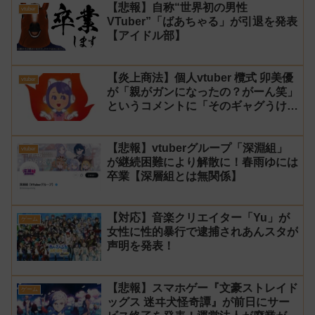
【悲報】自称“世界初の男性
vtuber
VTuber”「ばあちゃる」が引退を発表
【アイドル部】
【炎上商法】個人vtuber 欖式 卯美優
vtuber
が「親がガンになったの？がーん笑」
というコメントに「そのギャグうけ
る！」と返せないとvtuberになるの
はオススメしないと投稿し叩かれる
【悲報】vtuberグループ「深淵組」
vtuber
が継続困難により解散に！春雨ゆには
卒業【深層組とは無関係】
【対応】音楽クリエイター「Yu」が
ゲーム
女性に性的暴行で逮捕されあんスタが
声明を発表！
【悲報】スマホゲー『文豪ストレイド
ゲーム
ッグス 迷ヰ犬怪奇譚』が前日にサー