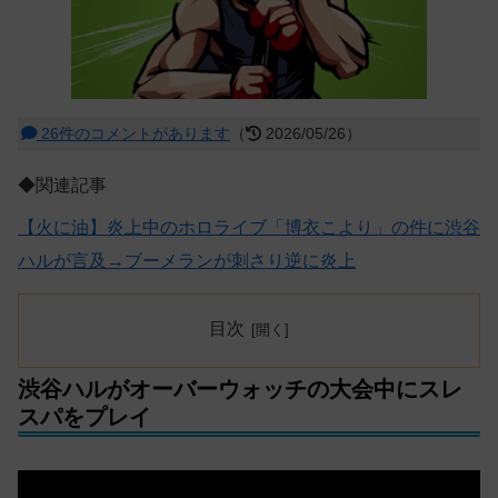
26件のコメントがあります
（
2026/05/26）
◆関連記事
【火に油】炎上中のホロライブ「博衣こより」の件に渋谷
ハルが言及→ブーメランが刺さり逆に炎上
目次
渋谷ハルがオーバーウォッチの大会中にスレ
スパをプレイ