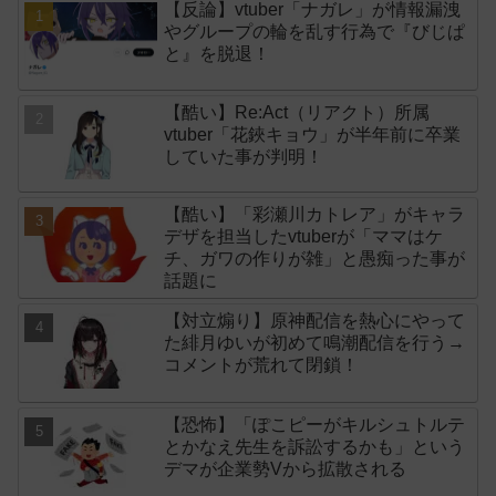
【反論】vtuber「ナガレ」が情報漏洩
やグループの輪を乱す行為で『びじぱ
と』を脱退！
【酷い】Re:Act（リアクト）所属
vtuber「花鋏キョウ」が半年前に卒業
していた事が判明！
【酷い】「彩瀬川カトレア」がキャラ
デザを担当したvtuberが「ママはケ
チ、ガワの作りが雑」と愚痴った事が
話題に
【対立煽り】原神配信を熱心にやって
た緋月ゆいが初めて鳴潮配信を行う→
コメントが荒れて閉鎖！
【恐怖】「ぽこピーがキルシュトルテ
とかなえ先生を訴訟するかも」という
デマが企業勢Vから拡散される