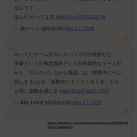
なんで？
ほらｷｴ-やってよ笑
https://t.co/V5fLI12L7W
— 格ゲージ (@DqhrM)
May 17, 2026
やってたゲームがスレスパってのが絶妙だな
手癖というか無意識的というか作業的なゲームだ
から「スレスパしながら雑談」は「授業中にペン
回しする｣とか「移動中にナイフくるくる」とか
と同じ波動を感じる
https://t.co/FxqA1z7SIY
— 𝑩𝑰𝑮 𝑳𝑶𝑽𝑬 (@Octo124)
May 17, 2026
https://twitter.com/momotanlol/status/2056049
930113008027