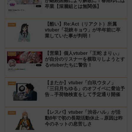
が継続困難により解散に！春雨ゆには
卒業【深層組とは無関係】
【酷い】Re:Act（リアクト）所属
vtuber
vtuber「花鋏キョウ」が半年前に卒
業していた事が判明！
【営業】個人vtuber「王蛇 まりぃ」
vtuber
が自分のリスナーを横取りしようとす
るvtuberたちに警告！
【またか】vtuber「白玖ウタノ」
vtuber
「三日月ちゆる」のオフイベに脅迫予
告→手荷物検査をして予定通り開催
【レスバ】vtuber「渋谷ハル」が活
vtuber
動8年で初の長期活動休止→原因は昨
今のネットの息苦しさ