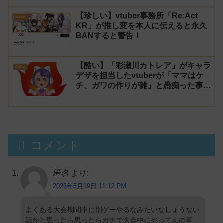
【珍しい】vtuber事務所「Re:Act
vtuber
KR」が推し変を本人に伝えると永久
BANすると警告！
【酷い】「彩瀬川カトレア」がキャラ
vtuber
デザを担当したvtuberが「ママはケ
チ、ガワの作りが雑」と愚痴った事が
話題に
コメント
匿名
より:
2026年5月19日 11:12 PM
よくある大会期間中に別ゲーやるなみたいなしょうない
話かと思ったら思ったらガチで大会中にやってんの草