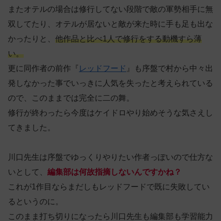
またオテルの場合は修行してない段階で敵の軍勢相手に無
双してたり、オテルが居ないと敵が来た時に手も足も出な
かったりと、
他作品と比べ1人で修行をする動機すら薄
い。
更に同作者の前作『
レッドフード
』も序盤で村から中々出
発しなかった事でいっきに人気を失ったと考えられている
ので、このままでは完全に二の舞。
修行が終わったら今度はケイドロやり始めそうな気さえし
てきました。
川口先生は序盤でゆっくりやりたい作者っぽいので仕方な
いとして、
編集部は何故指摘しないんですかね？
これが1作目ならまだしもレッドフードで既に失敗してい
るというのに。
このまま打ち切りになったら川口先生も編集部も学習能力