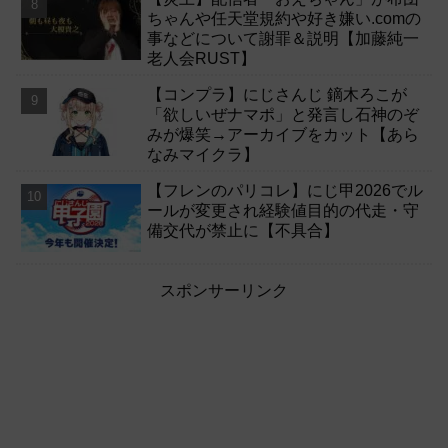
ちゃんや任天堂規約や好き嫌い.comの
事などについて謝罪＆説明【加藤純一
老人会RUST】
【コンプラ】にじさんじ 鏑木ろこが
「欲しいぜナマポ」と発言し石神のぞ
みが爆笑→アーカイブをカット【あら
なみマイクラ】
【フレンのパリコレ】にじ甲2026でル
ールが変更され経験値目的の代走・守
備交代が禁止に【不具合】
スポンサーリンク