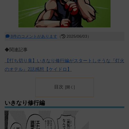
8件のコメントがあります
（
2025/06/03）
◆関連記事
【打ち切り臭】いきなり修行編がスタートしそうな『灯火
のオテル』2話感想【ケイドロ】
目次
いきなり修行編