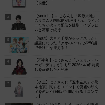
【前世】
【youtube】にじさんじ「塚原大地」
のリズム天国配信がBANされ、ライバ
ーたちが次々と配信を延期→イブラヒ
ムと葛葉は続行
【完結】大喜と千夏がセックスしたと
話題になった『アオのハコ』が250話
で最終回を迎える！
【不参加】にじさんじ「シェリン・バ
ーガンディ」がにじ甲2026への名前貸
しを辞退したと発表
【炎上】にじさんじ「五木左京」が熊
本地震に関するコメントで廃墟の絵文
字を使い不謹慎だと叩かれる【コンプ
ラ】
【炎上】配信者「おえちゃん」が布団