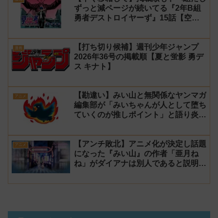
ずっと減ページが続いてる『2年B組
勇者デストロイヤーず』15話【空
知】
【打ち切り候補】週刊少年ジャンプ
漫画
2026年36号の掲載順【夏と蛍影 勇デ
ス キナト】
【勘違い】みい山と無関係なヤンマガ
アニメ
編集部が「みいちゃんが人として堕ち
ていくのが推しポイント」と語り炎上
し動画を非公開に【マガポケ シリウ
ス】
【アンチ敗北】アニメ化が決定し話題
アニメ
になった『みい山』の作者「亜月ね
ね」がダイアナは別人であると説明し
炎上