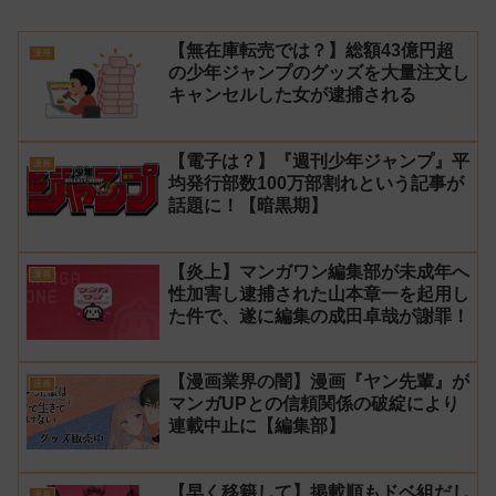
【無在庫転売では？】総額43億円超
漫画
の少年ジャンプのグッズを大量注文し
キャンセルした女が逮捕される
【電子は？】『週刊少年ジャンプ』平
漫画
均発行部数100万部割れという記事が
話題に！【暗黒期】
【炎上】マンガワン編集部が未成年へ
漫画
性加害し逮捕された山本章一を起用し
た件で、遂に編集の成田卓哉が謝罪！
【漫画業界の闇】漫画『ヤン先輩』が
漫画
マンガUPとの信頼関係の破綻により
連載中止に【編集部】
【早く移籍して】掲載順もドベ組だし
漫画