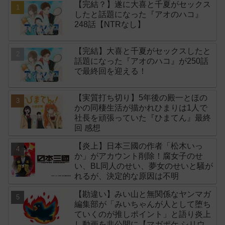
【完結？】遂に大喜と千夏がセックス
したと話題になった『アオのハコ』
248話【NTRなし】
【完結】大喜と千夏がセックスしたと
話題になった『アオのハコ』が250話
で最終回を迎える！
【実質打ち切り】5年後の殿一とほの
かの同棲生活が描かれひまりは1人で
社長を頑張っていた『ひまてん』最終
回 感想
【炎上】日本三國の作者「松木いっ
か」がアカウント削除！腐女子のせ
い、BL同人のせい、夢女のせいと騒が
れるが、決定的な原因は不明
【勘違い】みい山と無関係なヤンマガ
編集部が「みいちゃんが人として堕ち
ていくのが推しポイント」と語り炎上
し動画を非公開に【マガポケ シリウ