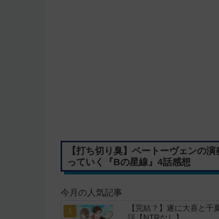
【打ち切り臭】ベートーヴェンの演
っていく『Bの星線』4話感想
今月の人気記事
【完結？】遂に大喜と千夏
話【NTRなし】