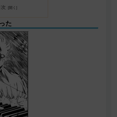
目次
った