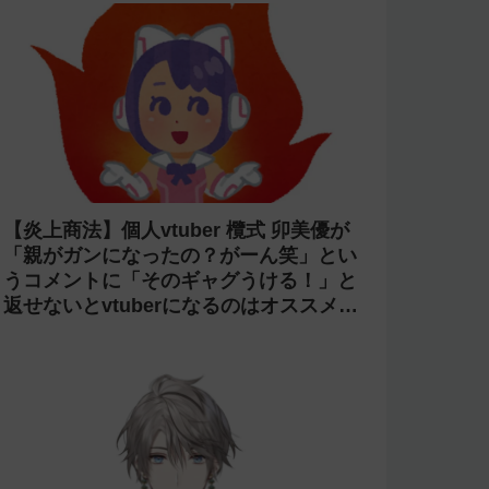
【炎上商法】個人vtuber 欖式 卯美優が
「親がガンになったの？がーん笑」とい
うコメントに「そのギャグうける！」と
返せないとvtuberになるのはオススメし
ないと投稿し叩かれる