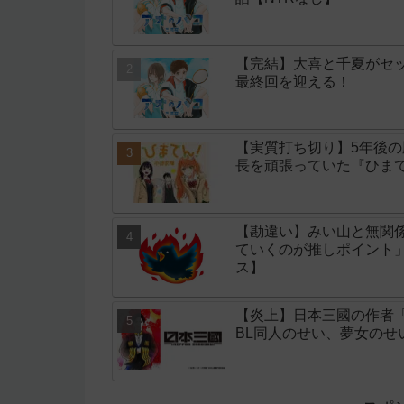
【完結】大喜と千夏がセッ
最終回を迎える！
【実質打ち切り】5年後
長を頑張っていた『ひまて
【勘違い】みい山と無関
ていくのが推しポイント
ス】
【炎上】日本三國の作者
BL同人のせい、夢女の