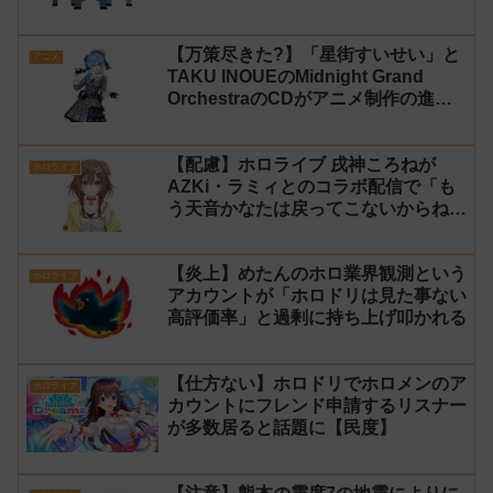
に【法的措置】
【万策尽きた?】「星街すいせい」と
アニメ
TAKU INOUEのMidnight Grand
OrchestraのCDがアニメ制作の進行
問題で発売中止に
【配慮】ホロライブ 戌神ころねが
ホロライブ
AZKi・ラミィとのコラボ配信で「も
う天音かなたは戻ってこないからね」
と発言した事について謝罪
【炎上】めたんのホロ業界観測という
ホロライブ
アカウントが「ホロドリは見た事ない
高評価率」と過剰に持ち上げ叩かれる
【仕方ない】ホロドリでホロメンのア
ホロライブ
カウントにフレンド申請するリスナー
が多数居ると話題に【民度】