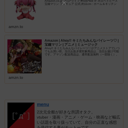
Amazon.co.jp: ホロ*ライブ #holo*live IF ホロベイビーズ
宝鐘マリン フィギュア 公式 約11cm : ホーム＆キッチン
amzn.to
Amazon | Ahoy!! キミたちみんなパイレーツ♡ |
宝鐘マリン | アニメ | ミュージック
Ahoy!! キミたちみんなパイレーツ♡がアニメストアでいつ
でもお買い得。当日お急ぎ便対象商品は、当日お届け可能
です。アマゾン配送商品は、通常配送無料（一部除く）。
amzn.to
menu
2次元全般が好きな所謂オタク。
vtuber・漫画・アニメ・ゲーム・映画など幅広
い話題を取り扱っていて、自分の正直な感想
を発信する事がモットーです。