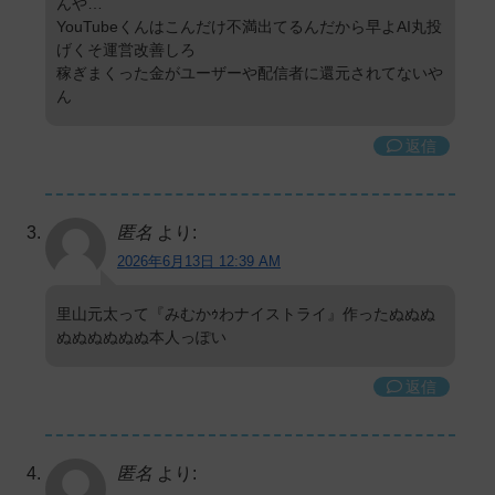
んや…
YouTubeくんはこんだけ不満出てるんだから早よAI丸投
げくそ運営改善しろ
稼ぎまくった金がユーザーや配信者に還元されてないや
ん
返信
匿名
より:
2026年6月13日 12:39 AM
里山元太って『みむかｩわナイストライ』作ったぬぬぬ
ぬぬぬぬぬぬ本人っぽい
返信
匿名
より: