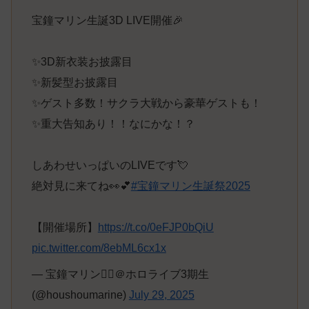
宝鐘マリン生誕3D LIVE開催🎉
✨3D新衣装お披露目
✨新髪型お披露目
✨ゲスト多数！サクラ大戦から豪華ゲストも！
✨重大告知あり！！なにかな！？
しあわせいっぱいのLIVEです💘
絶対見に来てね👀💕
#宝鐘マリン生誕祭2025
【開催場所】
https://t.co/0eFJP0bQiU
pic.twitter.com/8ebML6cx1x
— 宝鐘マリン🏴‍☠️＠ホロライブ3期生
(@houshoumarine)
July 29, 2025