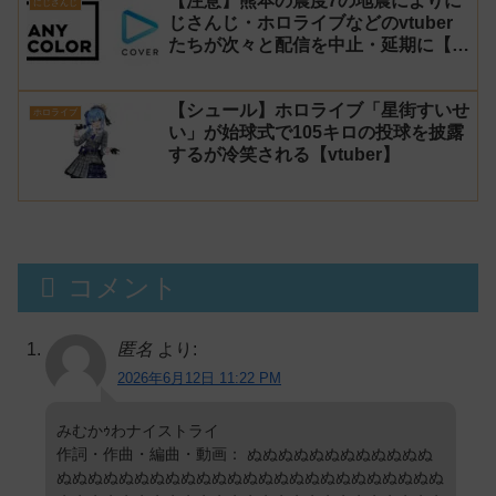
【注意】熊本の震度7の地震によりに
にじさんじ
じさんじ・ホロライブなどのvtuber
たちが次々と配信を中止・延期に【不
謹慎厨】
【シュール】ホロライブ「星街すいせ
ホロライブ
い」が始球式で105キロの投球を披露
するが冷笑される【vtuber】
コメント
匿名
より:
2026年6月12日 11:22 PM
みむかｩわナイストライ
作詞・作曲・編曲・動画： ぬぬぬぬぬぬぬぬぬぬぬぬ
ぬぬぬぬぬぬぬぬぬぬぬぬぬぬぬぬぬぬぬぬぬぬぬぬぬ