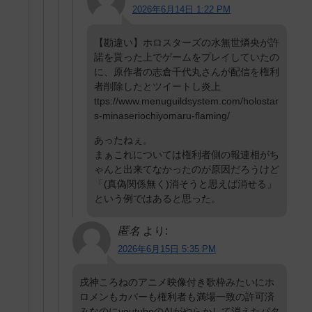
2026年6月14日 1:22 PM
【勘違い】ホロスターズの水無世燐央が許
諾を貰った上でゲームをプレイしていたの
に、原作者の志倉千代丸さんが配信を権利
者削除したとツイートし炎上
ttps://www.menuguildsystem.com/holostar
s-minaseriochiyomaru-flaming/
あったねぇ。
まぁこれについては権利者側の報連相がち
ゃんと出来てなかったのが原因だろうけど
「(真偽関係無く)消そうと思えば消せる」
という例ではあると思った。
匿名
より:
2026年6月15日 5:35 PM
戌神ころねのアニメ映像付き歌枠みたいにホ
ロメンもカバーも権利者も満場一致の許可済
みなのにyoutubeのAIがやらかして消えたパタ