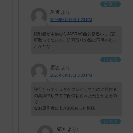
返信
匿名
より:
2026年6月13日 1:29 PM
権利者が本物ならJASRAC曲と勘違いして許
可取ってないか、許可取りの際に不備があっ
たかだな
返信
匿名
より:
2026年6月13日 3:03 PM
許可とってシュタゲプレイしてたのに原作者
の異議申し立てで配信切られた例とかあるの
で･･･
なお原作者に非が100あった模様
返信
匿名
より: