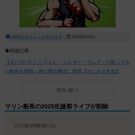
28件のコメントがあります
（
2026/07/24）
◆関連記事
【ガバガバ】にじさんじ「シスター・クレア」が歌ってみ
た動画を削除→再公開を断念し謝罪【かにかま先生】
目次
マリン船長の2025生誕祭ライブが削除
🏴‍☠️7/30 PM8:00~🏴‍☠️