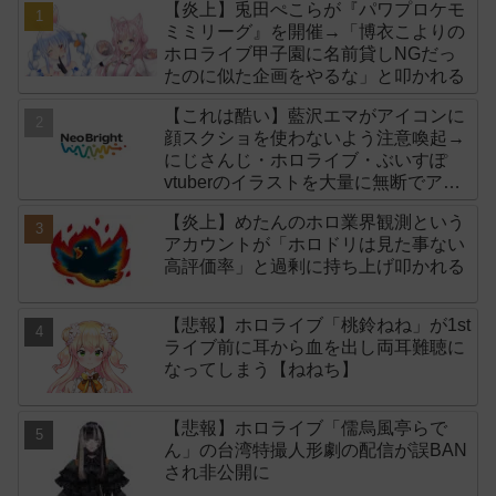
【炎上】兎田ぺこらが『パワプロケモ
ミミリーグ』を開催→「博衣こよりの
ホロライブ甲子園に名前貸しNGだっ
たのに似た企画をやるな」と叩かれる
【これは酷い】藍沢エマがアイコンに
顔スクショを使わないよう注意喚起→
にじさんじ・ホロライブ・ぶいすぽ
vtuberのイラストを大量に無断でアイ
コンに使用したライバー事務所
【炎上】めたんのホロ業界観測という
「NeoBright（ネオブライト）」が謝
アカウントが「ホロドリは見た事ない
罪！
高評価率」と過剰に持ち上げ叩かれる
【悲報】ホロライブ「桃鈴ねね」が1st
ライブ前に耳から血を出し両耳難聴に
なってしまう【ねねち】
【悲報】ホロライブ「儒烏風亭らで
ん」の台湾特撮人形劇の配信が誤BAN
され非公開に