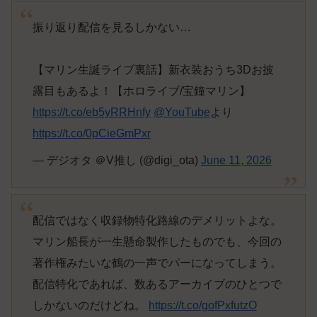
振り返り配信を見るしかない…
【マリン生誕ライブ裏話】新衣装おうち3Dお披
露目もあるよ！【ホロライブ/宝鐘マリン】
https://t.co/eb5yRRHnfy
@YouTube
より
https://t.co/0pCieGmPxr
— デジオタ ＠V推し (@digi_ota)
June 11, 2026
配信ではなく収録物特化路線のデメリットよな。
マリン船長が一生懸命製作したものでも、今回の
著作権みたいな鶴の一声でパーになってしまう。
配信特化であれば、数あるアーカイブのひとつで
しかないのだけどね。
https://t.co/gofPxfutzO