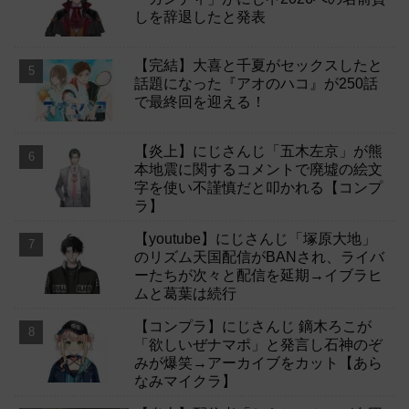
しを辞退したと発表
【完結】大喜と千夏がセックスしたと
話題になった『アオのハコ』が250話
で最終回を迎える！
【炎上】にじさんじ「五木左京」が熊
本地震に関するコメントで廃墟の絵文
字を使い不謹慎だと叩かれる【コンプ
ラ】
【youtube】にじさんじ「塚原大地」
のリズム天国配信がBANされ、ライバ
ーたちが次々と配信を延期→イブラヒ
ムと葛葉は続行
【コンプラ】にじさんじ 鏑木ろこが
「欲しいぜナマポ」と発言し石神のぞ
みが爆笑→アーカイブをカット【あら
なみマイクラ】