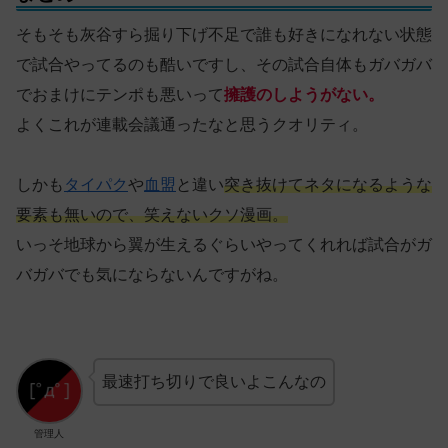
そもそも灰谷すら掘り下げ不足で誰も好きになれない状態
で試合やってるのも酷いですし、その試合自体もガバガバ
でおまけにテンポも悪いって
擁護のしようがない。
よくこれが連載会議通ったなと思うクオリティ。
しかも
タイパク
や
血盟
と違い
突き抜けてネタになるような
要素も無いので、笑えないクソ漫画。
いっそ地球から翼が生えるぐらいやってくれれば試合がガ
バガバでも気にならないんですがね。
最速打ち切りで良いよこんなの
管理人