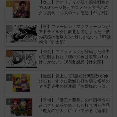
【炎上】クオリティが低く原稿料稼ぎ
の100ページ越えでコメント大荒れの
クソ漫画『亜人の王』感想【ヤギ君】
【謎】ファーレン・マクファーレンが
アドラメルクに敗北してしまった『僕
の武器は攻撃力1の針しかない』167話
感想【針太郎】
【今更】アドラメルクが登場した理由
が説明された『僕の武器は攻撃力1の
針しかない』168話 感想【針太郎】
【当然】炎上して1話だけ閲覧数が伸
びるも、すぐに激減し打ち切り候補の
ヤギ君先生の新連載『お嬢様の下僕』
【真相】『獣王と薬草』の作画担当が
昔パクリ疑惑で炎上した打ち切り作品
『魔女の守人』について語る【編集】