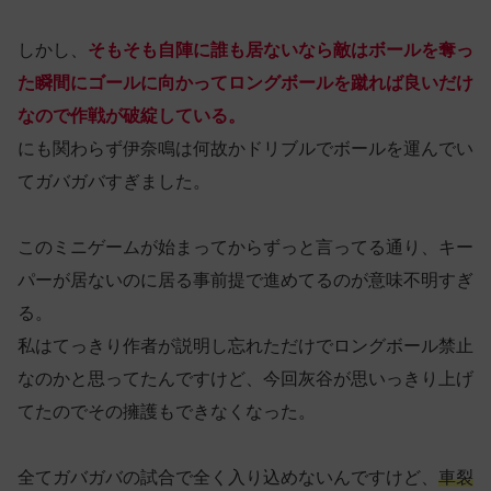
しかし、
そもそも自陣に誰も居ないなら敵はボールを奪っ
た瞬間にゴールに向かってロングボールを蹴れば良いだけ
なので作戦が破綻している。
にも関わらず伊奈鳴は何故かドリブルでボールを運んでい
てガバガバすぎました。
このミニゲームが始まってからずっと言ってる通り、キー
パーが居ないのに居る事前提で進めてるのが意味不明すぎ
る。
私はてっきり作者が説明し忘れただけでロングボール禁止
なのかと思ってたんですけど、今回灰谷が思いっきり上げ
てたのでその擁護もできなくなった。
全てガバガバの試合で全く入り込めないんですけど、
車裂