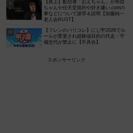
【炎上】配信者「おえちゃん」が布団
ちゃんや任天堂規約や好き嫌い.comの
事などについて謝罪＆説明【加藤純一
老人会RUST】
【フレンのパリコレ】にじ甲2026でル
ールが変更され経験値目的の代走・守
備交代が禁止に【不具合】
スポンサーリンク