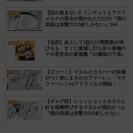
1の針しかない』165話 感想【針太
郎】
【話が進まない】リンテットとアドラ
クソ漫画
メルクの過去が描かれただけの『僕の
武器は攻撃力1の針しかない』164話
感想【針太郎】
【当然】炎上して1話だけ閲覧数が伸
クソ漫画
びるも、すぐに激減し打ち切り候補の
ヤギ君先生の新連載『お嬢様の下僕』
【ズコー！】マヌルとカスパーの決着
クソ漫画
がつく前にまさかのファーレン・マク
ファーレンvsアドラメルク開始！？
『僕の武器は攻撃力1の針しかない』
163話 感想【針太郎】
【ギャグ回】シュッシュッスカスカと
クソ漫画
針を相棒呼びするマヌルが面白かった
『僕の武器は攻撃力1の針しかない』
162話 感想【針太郎】