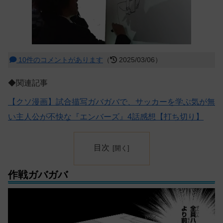
10件のコメントがあります
（
2025/03/06）
◆関連記事
【クソ漫画】試合描写ガバガバで、サッカーを学ぶ気が無
い主人公が不快な『エンバーズ』4話感想【打ち切り】
目次
作戦ガバガバ