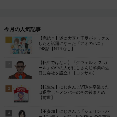
今月の人気記事
【完結？】遂に大喜と千夏がセックス
したと話題になった『アオのハコ』
248話【NTRなし】
【転生ではない】「グウェル オス ガ
ール」の中の人がにじさんじ卒業の翌
日に会社を設立！【コンサル】
【転生先】にじさんじVTAを卒業また
は退学したメンバーのその後まとめ
【前世】
【不参加】にじさんじ「シェリン・バ
ーガンディ」がにじ甲2026への名前貸