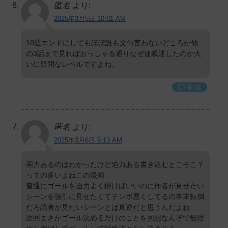
匿名
より:
2025年3月5日 10:01 AM
10週エンドにしてもほぼ誰も文句言わないどころか他
の3話まで見ればおっしゃる通りなぜ連載通したのか大
いに疑問なレベルですよね。
返信
匿名
より:
2025年3月6日 9:13 AM
画力あるのはわかったけど迫力ある書き込むとこそこ？
っての多いよねこの漫画
普通にゴールを迫力よく掛けばいいのに作者が見せたい
シーンを強引に見せたくてテンポ悪くしてるの本末転倒
だろ読者が見たいシーンとは真逆だと思うんだよね
次回まさかゴール決めるだけのことを回想なんぞで無理