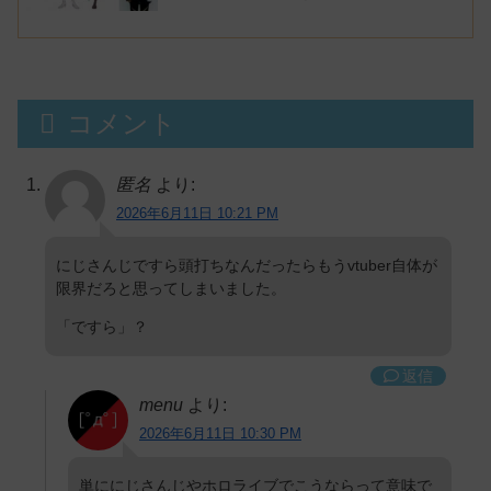
にじさんじvtuber「月ノ美兎」「ル
ンルン」「でびでび・でびる」が出
演！
コメント
匿名
より:
2026年6月11日 10:21 PM
にじさんじですら頭打ちなんだったらもうvtuber自体が
限界だろと思ってしまいました。
「ですら」？
返信
menu
より:
2026年6月11日 10:30 PM
単ににじさんじやホロライブでこうならって意味で