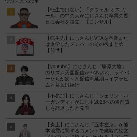
今月の人気記事
【転生ではない】「グウェル オス ガ
ール」の中の人がにじさんじ卒業の翌
日に会社を設立！【コンサル】
【転生先】にじさんじVTAを卒業また
は退学したメンバーのその後まとめ
【前世】
【youtube】にじさんじ「塚原大地」
のリズム天国配信がBANされ、ライバ
ーたちが次々と配信を延期→イブラヒ
ムと葛葉は続行
【不参加】にじさんじ「シェリン・バ
ーガンディ」がにじ甲2026への名前貸
しを辞退したと発表
【炎上】にじさんじ「五木左京」が熊
本地震に関するコメントで廃墟の絵文
字を使い不謹慎だと叩かれる【コンプ