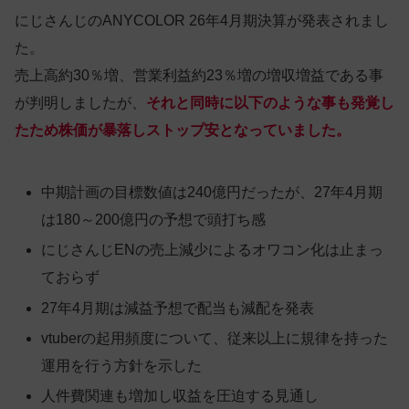
にじさんじのANYCOLOR 26年4月期決算が発表されまし
た。
売上高約30％増、営業利益約23％増の増収増益である事
が判明しましたが、
それと同時に以下のような事も発覚し
たため株価が暴落しストップ安となっていました。
中期計画の目標数値は240億円だったが、27年4月期
は180～200億円の予想で頭打ち感
にじさんじENの売上減少によるオワコン化は止まっ
ておらず
27年4月期は減益予想で配当も減配を発表
vtuberの起用頻度について、従来以上に規律を持った
運用を行う方針を示した
人件費関連も増加し収益を圧迫する見通し