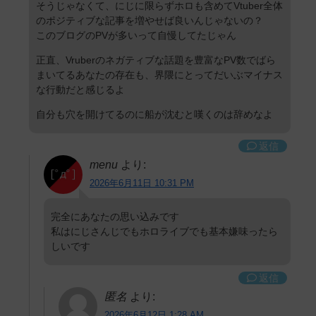
そうじゃなくて、にじに限らずホロも含めてVtuber全体
のポジティブな記事を増やせば良いんじゃないの？
このブログのPVが多いって自慢してたじゃん
正直、Vruberのネガティブな話題を豊富なPV数でばら
まいてるあなたの存在も、界隈にとってだいぶマイナス
な行動だと感じるよ
自分も穴を開けてるのに船が沈むと嘆くのは辞めなよ
返信
menu
より:
2026年6月11日 10:31 PM
完全にあなたの思い込みです
私はにじさんじでもホロライブでも基本嫌味ったら
しいです
返信
匿名
より:
2026年6月12日 1:28 AM