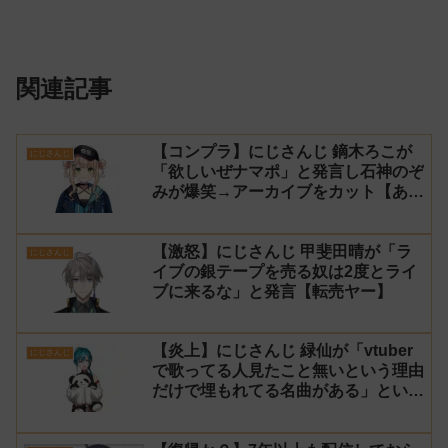
関連記事
【コンプラ】にじさんじ 鏑木ろこが
にじさんじ
「欲しいぜナマポ」と発言し石神のぞ
みが爆笑→アーカイブをカット【あら
なみマイクラ】
【激怒】にじさんじ 甲斐田晴が「ラ
にじさんじ
イブの銀テープを売る奴は2度とライ
ブに来るな」と発言【転売ヤー】
【炎上】にじさんじ 緑仙が「vtuber
にじさんじ
で歌ってる人見たこと無いという理由
だけで埋もれてる名曲がある」という
生成AIの文章を投稿し叩かれる