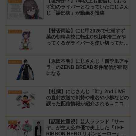
【復帰か？】7年以上も配信しておら
にじさんじ
ず幻のライバーとなっていたにじさん
じ「語部紡」が動画を投稿
【賛否両論】にじ甲2026で七瀬すず
にじさんじ
菜の朝晴高校に転生OB山本浩二がや
ってくるがライバーを使い切ってたの
でベンチに→ルールが急遽変更されラ
イバーの転生が可能に
【原因不明】にじさんじ「四季凪アキ
にじさんじ
ラ」のZENB BREAD案件配信が延期
になる
【杜撰】にじさんじ「叶」2nd LIVE
にじさんじ
の直前放送で剣持や椎名や小柳などの
誤った配信情報が紹介される→ニコニ
コが謝罪してタイムシフトを非公開に
【生成AI?】
【話題性重視】芸人ラランド「サー
アニメ
ヤ」が主人公声優で炎上した『THE
RIBBON HERO リボンヒーロー』に