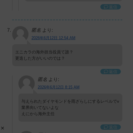
返信
匿名
より:
2026年6月12日 12:54 AM
エニカラの海外担当役員て誰？
更迭した方がいいのでは？
返信
匿名
より:
2026年6月12日 8:15 AM
与えられたダイヤモンドを雨ざらしにするレベルでv
業界向いてないよな
えにから海外主任
返信