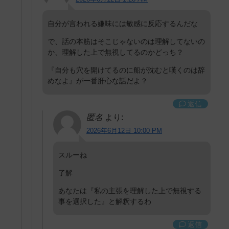
自分が言われる嫌味には敏感に反応するんだな
で、話の本筋はそこじゃないのは理解してないの
か、理解した上で無視してるのかどっち？
『自分も穴を開けてるのに船が沈むと嘆くのは辞
めなよ』が一番肝心な話だよ？
返信
匿名
より:
2026年6月12日 10:00 PM
スルーね
了解
あなたは『私の主張を理解した上で無視する
事を選択した』と解釈するわ
返信