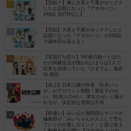
【完結？】遂に大喜と千夏がセックス
したと話題になった『アオのハコ』
248話【NTRなし】
【完結】大喜と千夏がセックスしたと
話題になった『アオのハコ』が250話
で最終回を迎える！
【実質打ち切り】5年後の殿一とほの
かの同棲生活が描かれひまりは1人で
社長を頑張っていた『ひまてん』最終
回 感想
【炎上】日本三國の作者「松木いっ
か」がアカウント削除！腐女子のせ
い、BL同人のせい、夢女のせいと騒が
れるが、決定的な原因は不明
【勘違い】みい山と無関係なヤンマガ
編集部が「みいちゃんが人として堕ち
ていくのが推しポイント」と語り炎上
し動画を非公開に【マガポケ シリウ