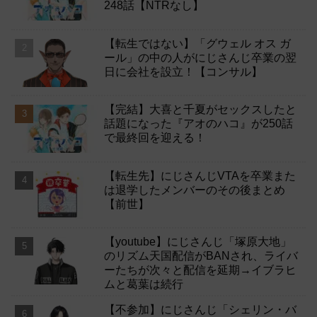
248話【NTRなし】
【転生ではない】「グウェル オス ガ
ール」の中の人がにじさんじ卒業の翌
日に会社を設立！【コンサル】
【完結】大喜と千夏がセックスしたと
話題になった『アオのハコ』が250話
で最終回を迎える！
【転生先】にじさんじVTAを卒業また
は退学したメンバーのその後まとめ
【前世】
【youtube】にじさんじ「塚原大地」
のリズム天国配信がBANされ、ライバ
ーたちが次々と配信を延期→イブラヒ
ムと葛葉は続行
【不参加】にじさんじ「シェリン・バ