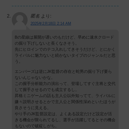
匿名
より:
2025年2月18日 2:14 AM
Bの星線は展開が遅いのもだけど、早めに速水クロード
の掘り下げしないと長くなさそう。
先にヒロインでのテコ入れしてきそうだけど、とにかく
ライバルに魅力ないと続かないタイプのジャンルだと思
う。
エンバーズは逆にJK監督の存在と蛇男の掘り下げ要ら
ないんじゃないかな。
この握手分析能力の演出って、登場してすぐ主将と交代
して握手させるのでも成立するし。
昇格ミニゲームの話も主人公以外知ってて、ライバルに
嫌々説明させるとかで主人公と関係性深めといたほうが
良さそうに見える。
やり手のJK監督設定は、よくある設定だけど設定が活
きる機会が限られてるし、選手が活躍してるとその機会
もないので破綻しがち。