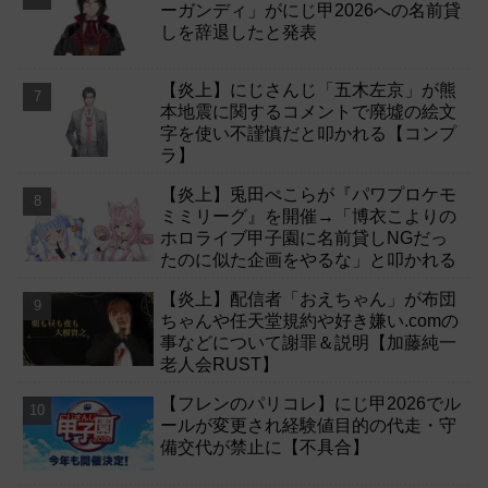
ーガンディ」がにじ甲2026への名前貸
しを辞退したと発表
【炎上】にじさんじ「五木左京」が熊
本地震に関するコメントで廃墟の絵文
字を使い不謹慎だと叩かれる【コンプ
ラ】
【炎上】兎田ぺこらが『パワプロケモ
ミミリーグ』を開催→「博衣こよりの
ホロライブ甲子園に名前貸しNGだっ
たのに似た企画をやるな」と叩かれる
【炎上】配信者「おえちゃん」が布団
ちゃんや任天堂規約や好き嫌い.comの
事などについて謝罪＆説明【加藤純一
老人会RUST】
【フレンのパリコレ】にじ甲2026でル
ールが変更され経験値目的の代走・守
備交代が禁止に【不具合】