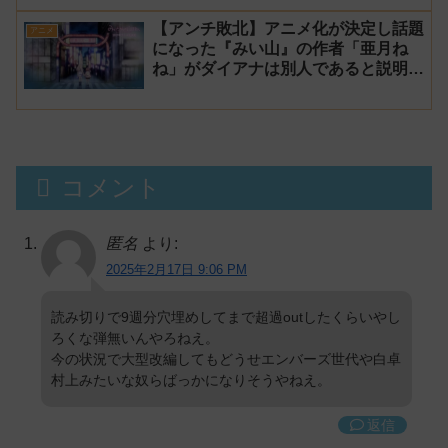
ス】
【アンチ敗北】アニメ化が決定し話題
アニメ
になった『みい山』の作者「亜月ね
ね」がダイアナは別人であると説明し
炎上
コメント
匿名
より:
2025年2月17日 9:06 PM
読み切りで9週分穴埋めしてまで超過outしたくらいやし
ろくな弾無いんやろねえ。
今の状況で大型改編してもどうせエンバーズ世代や白卓
村上みたいな奴らばっかになりそうやねえ。
返信