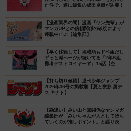
た件で、遂に編集の成田卓哉が謝罪！
【漫画業界の闇】漫画『ヤン先輩』が
漫画
マンガUPとの信頼関係の破綻により
連載中止に【編集部】
【早く移籍して】掲載順もドベ組だし
漫画
ずっと減ページが続いてる『2年B組
勇者デストロイヤーず』15話【空
知】
【打ち切り候補】週刊少年ジャンプ
漫画
2026年36号の掲載順【夏と蛍影 勇デ
ス キナト】
【勘違い】みい山と無関係なヤンマガ
アニメ
編集部が「みいちゃんが人として堕ち
ていくのが推しポイント」と語り炎上
し動画を非公開に【マガポケ シリウ