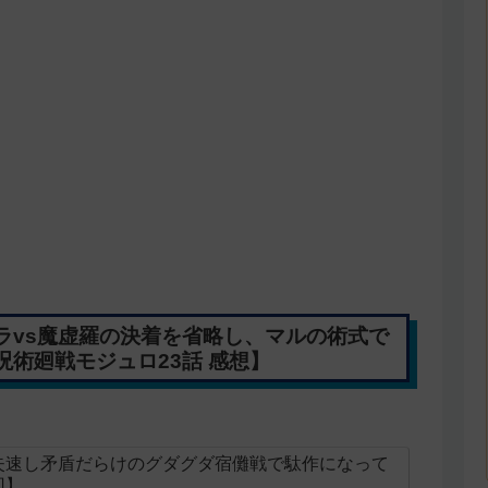
ラvs魔虚羅の決着を省略し、マルの術式で
術廻戦モジュロ23話 感想】
失速し矛盾だらけのグダグダ宿儺戦で駄作になって
回】