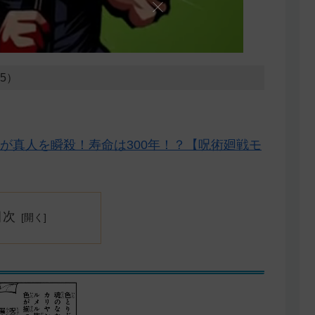
25）
が真人を瞬殺！寿命は300年！？【呪術廻戦モ
目次