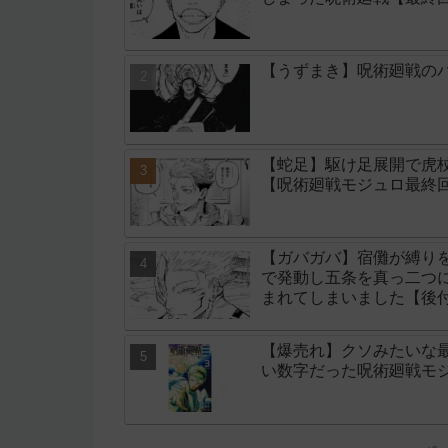
【うずまき】呪術廻戦のパ
【蛇足】駆け足展開で虎
【呪術廻戦モジュロ最終回
【ガバガバ】宿儺が縛り
で発動し五条を真っ二つ
まれてしまいました【後
【爆売れ】クソみたいな
い数字だった呪術廻戦モ