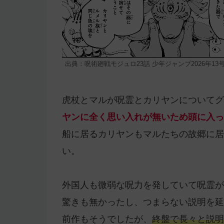
出典：呪術廻戦モジュロ23話 少年ジャンプ2026年13
虎杖とマルが呪霊とカリヤンについてグ
ヤンに全く思い入れが無いため頭に入っ
船に居るカリヤンもマルたちの故郷に居
い。
外国人も微弱な呪力を発していて呪霊が
驚きも無かったし、つまらない説明を延
前作もそうでしたが、
終盤で長々と説明