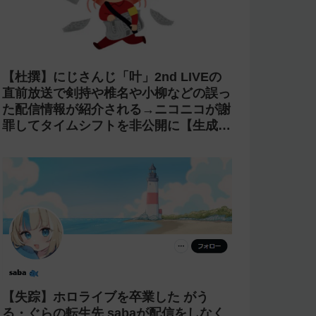
【杜撰】にじさんじ「叶」2nd LIVEの
直前放送で剣持や椎名や小柳などの誤っ
た配信情報が紹介される→ニコニコが謝
罪してタイムシフトを非公開に【生成
AI?】
【失踪】ホロライブを卒業した がう
る・ぐらの転生先 sabaが配信をしなく