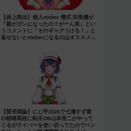
【炎上商法】個人vtuber 欖式 卯美優が
「親がガンになったの？がーん笑」とい
うコメントに「そのギャグうける！」と
返せないとvtuberになるのはオススメし
ないと投稿し叩かれる
【賛否両論】にじ甲2026で七瀬すず菜
の朝晴高校に転生OB山本浩二がやって
くるがライバーを使い切ってたのでベン