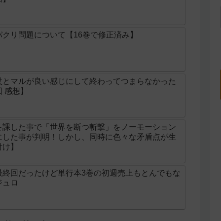
クリ問題について【16巻で修正済み】
杖とマルが良い感じにして終わってつまらなかった
 感想】
を課した事で「世界を断つ斬撃」をノーモーション
にした事が判明！しかし、同時に色々な矛盾点が生
付け】
最終回だったけど単行本3巻の初週売上もとんでもな
ジュロ