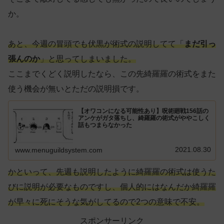
か。
あと、今週の冒頭でも伏黒が術式の説明してて「
まだ引っ
張んのか
」と思ってしまいました。
ここまでくどく説明したなら、この先綺羅羅の術式をまた
使う機会が無いとただの説明損です。
【オワコンになる可能性あり】呪術廻戦156話の
アンケがガタ落ちし、綺羅羅の術式がややこしく
話もつまらなかった
2021.08.30
www.menuguildsystem.com
かといって、先週も説明したように綺羅羅の術式は使うた
びに説明が必要なものですし、個人的にはなんだか綺羅羅
が早々に死にそうな気がしてるので2つの意味で不安。
スポンサーリンク