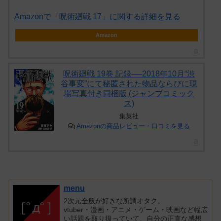
Amazonで「呪術廻戦 17」に関する詳細を見る
Amazon
呪術廻戦 19巻 記録──2018年10月“渋
谷事変”にて秘匿された物品ならびに現
場写真付き同梱版 (ジャンプコミック
ス)
集英社
Amazonの商品レビュー・口コミを見る
menu
2次元全般が好きな所謂オタク。
vtuber・漫画・アニメ・ゲーム・映画など幅広
い話題を取り扱っていて、自分の正直な感想