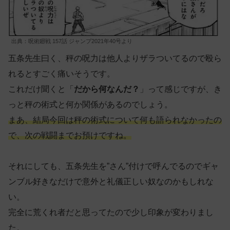
出典：呪術廻戦 157話 ジャンプ2021年40号より
五条先生曰く、秤の呪力は他人よりザラついてるので殴ら
れるとすごく痛いそうです。
これだけ聞くと「
だから何なんだ？
」って感じですが、き
っと秤の術式と何か関係があるのでしょう。
まあ、結局今回は秤の術式について何も語られなかったの
で、次の戦闘までお預けですね。
それにしても、五条先生を”さん”付けで呼んでるのでギャ
ンブル好きなだけで意外と礼儀正しい奴なのかもしれな
い。
完全に荒くれ者だと思ってたので少し印象が変わりまし
た。