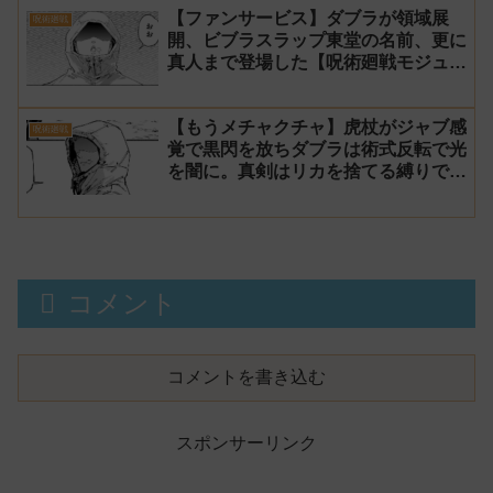
【ファンサービス】ダブラが領域展
呪術廻戦
開、ビブラスラップ東堂の名前、更に
真人まで登場した【呪術廻戦モジュロ
21話 感想】
【もうメチャクチャ】虎杖がジャブ感
呪術廻戦
覚で黒閃を放ちダブラは術式反転で光
を闇に。真剣はリカを捨てる縛りでマ
ルに勝利【呪術廻戦モジュロ20話 感
想】
コメント
コメントを書き込む
スポンサーリンク