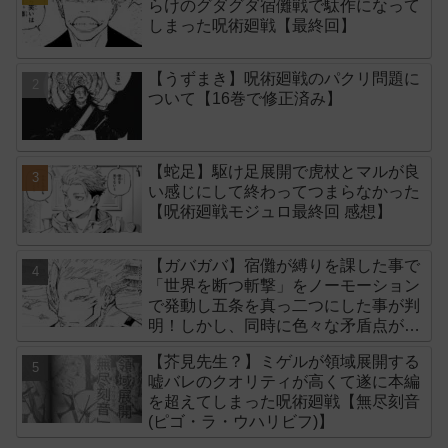
らけのグダグダ宿儺戦で駄作になって
しまった呪術廻戦【最終回】
【うずまき】呪術廻戦のパクリ問題に
ついて【16巻で修正済み】
【蛇足】駆け足展開で虎杖とマルが良
い感じにして終わってつまらなかった
【呪術廻戦モジュロ最終回 感想】
【ガバガバ】宿儺が縛りを課した事で
「世界を断つ斬撃」をノーモーション
で発動し五条を真っ二つにした事が判
明！しかし、同時に色々な矛盾点が生
まれてしまいました【後付け】
【芥見先生？】ミゲルが領域展開する
嘘バレのクオリティが高くて遂に本編
を超えてしまった呪術廻戦【無尽刻音
(ピゴ・ラ・ウハリビフ)】