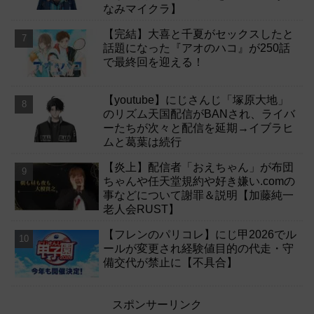
なみマイクラ】
【完結】大喜と千夏がセックスしたと
話題になった『アオのハコ』が250話
で最終回を迎える！
【youtube】にじさんじ「塚原大地」
のリズム天国配信がBANされ、ライバ
ーたちが次々と配信を延期→イブラヒ
ムと葛葉は続行
【炎上】配信者「おえちゃん」が布団
ちゃんや任天堂規約や好き嫌い.comの
事などについて謝罪＆説明【加藤純一
老人会RUST】
【フレンのパリコレ】にじ甲2026でル
ールが変更され経験値目的の代走・守
備交代が禁止に【不具合】
スポンサーリンク