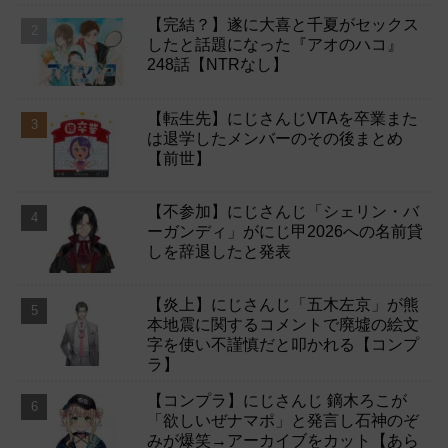
【完結？】遂に大喜と千夏がセックス
したと話題になった『アオのハコ』
248話【NTRなし】
【転生先】にじさんじVTAを卒業また
は退学したメンバーのその後まとめ
【前世】
【不参加】にじさんじ「シェリン・バ
ーガンディ」がにじ甲2026への名前貸
しを辞退したと発表
【炎上】にじさんじ「五木左京」が熊
本地震に関するコメントで廃墟の絵文
字を使い不謹慎だと叩かれる【コンプ
ラ】
【コンプラ】にじさんじ 鏑木ろこが
「欲しいぜナマポ」と発言し石神のぞ
みが爆笑→アーカイブをカット【あら