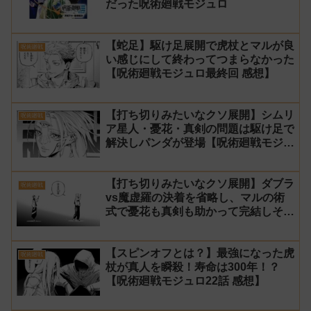
だった呪術廻戦モジュロ
【蛇足】駆け足展開で虎杖とマルが良
呪術廻戦
い感じにして終わってつまらなかった
【呪術廻戦モジュロ最終回 感想】
【打ち切りみたいなクソ展開】シムリ
呪術廻戦
ア星人・憂花・真剣の問題は駆け足で
解決しパンダが登場【呪術廻戦モジュ
ロ24話 感想】
【打ち切りみたいなクソ展開】ダブラ
呪術廻戦
vs魔虚羅の決着を省略し、マルの術
式で憂花も真剣も助かって完結しそう
【呪術廻戦モジュロ23話 感想】
【スピンオフとは？】最強になった虎
呪術廻戦
杖が真人を瞬殺！寿命は300年！？
【呪術廻戦モジュロ22話 感想】