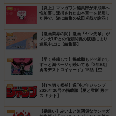
【炎上】マンガワン編集部が未成年へ
漫画
性加害し逮捕された山本章一を起用し
た件で、遂に編集の成田卓哉が謝罪！
【漫画業界の闇】漫画『ヤン先輩』が
漫画
マンガUPとの信頼関係の破綻により
連載中止に【編集部】
【早く移籍して】掲載順もドベ組だし
漫画
ずっと減ページが続いてる『2年B組
勇者デストロイヤーず』15話【空
知】
【打ち切り候補】週刊少年ジャンプ
漫画
2026年36号の掲載順【夏と蛍影 勇デ
ス キナト】
【勘違い】みい山と無関係なヤンマガ
アニメ