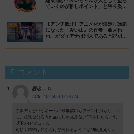
編集部が「みいちゃんが人として堕ち
ていくのが推しポイント」と語り炎上
し動画を非公開に【マガポケ シリウ
ス】
【アンチ敗北】アニメ化が決定し話題
アニメ
になった『みい山』の作者「亜月ね
ね」がダイアナは別人であると説明し
炎上
コメント
匿名
より:
2025年10月20日 12:54 AM
赤坂アカというネームに最早信用もブランド力もない上
に、粗雑ななろう作品にしか見えない(下手したらそれ
以下の)ビジュアル
同じく内容は知らんけど売れるようには到底見えない