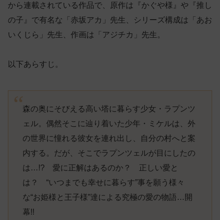
から連載されている作品で、原作は『かぐや様』や『推し
の子』で有名な「赤坂アカ」先生、シリーズ構成は「あお
いくじら」先生、作画は「アジチカ」先生。
以下あらすじ。
森の奥にそびえる高い塔に暮らす少女・ラプンツ
ェル。偶然そこに辿り着いた少年・ミケルは、外
の世界に憧れる彼女を連れ出し、自分の村へと案
内する。だが、そこでラプンツェルが目にしたの
は…!? 愛に正解はあるのか？ 正しい愛と
は？ “いつまでも幸せに暮らす”事を願う様々
な“お姫様と王子様”達による究極の愛の物語…開
幕!!