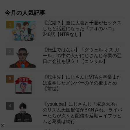
今月の人気記事
【完結？】遂に大喜と千夏がセックス
したと話題になった『アオのハコ』
248話【NTRなし】
【転生ではない】「グウェル オス ガ
ール」の中の人がにじさんじ卒業の翌
日に会社を設立！【コンサル】
【転生先】にじさんじVTAを卒業また
は退学したメンバーのその後まとめ
【前世】
【youtube】にじさんじ「塚原大地」
のリズム天国配信がBANされ、ライバ
ーたちが次々と配信を延期→イブラヒ
ムと葛葉は続行