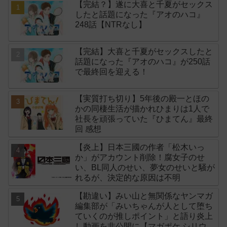
【完結？】遂に大喜と千夏がセックス
したと話題になった『アオのハコ』
248話【NTRなし】
【完結】大喜と千夏がセックスしたと
話題になった『アオのハコ』が250話
で最終回を迎える！
【実質打ち切り】5年後の殿一とほの
かの同棲生活が描かれひまりは1人で
社長を頑張っていた『ひまてん』最終
回 感想
【炎上】日本三國の作者「松木いっ
か」がアカウント削除！腐女子のせ
い、BL同人のせい、夢女のせいと騒が
れるが、決定的な原因は不明
【勘違い】みい山と無関係なヤンマガ
編集部が「みいちゃんが人として堕ち
ていくのが推しポイント」と語り炎上
し動画を非公開に【マガポケ シリウ