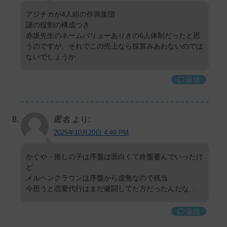
アジチカが4人組の作画集団
謎の役割の構成つき
赤坂先生のネームバリューありきの6人体制だったと思
うのですが、それでこの売上なら採算みあわないのでは
ないでしょうか
返信
匿名
より:
2025年10月20日 4:49 PM
かぐや・推しの子は序盤は面白くて終盤萎んでいったけ
ど
メルヘンクラウンは序盤から虚無なので残当
今思うと恋愛代行はまだ健闘してた方だったんだな…
返信