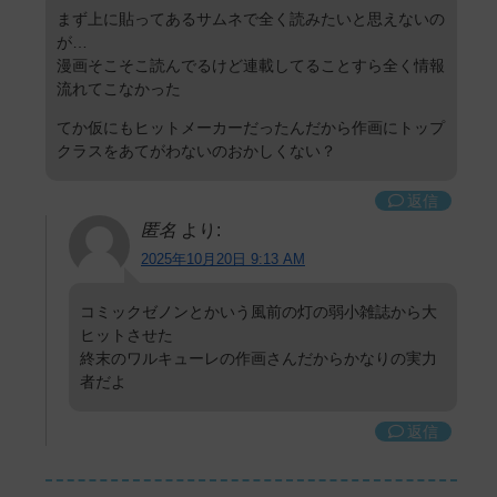
まず上に貼ってあるサムネで全く読みたいと思えないの
が…
漫画そこそこ読んでるけど連載してることすら全く情報
流れてこなかった
てか仮にもヒットメーカーだったんだから作画にトップ
クラスをあてがわないのおかしくない？
返信
匿名
より:
2025年10月20日 9:13 AM
コミックゼノンとかいう風前の灯の弱小雑誌から大
ヒットさせた
終末のワルキューレの作画さんだからかなりの実力
者だよ
返信