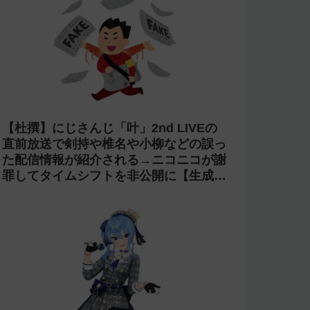
【杜撰】にじさんじ「叶」2nd LIVEの
直前放送で剣持や椎名や小柳などの誤っ
た配信情報が紹介される→ニコニコが謝
罪してタイムシフトを非公開に【生成
AI?】