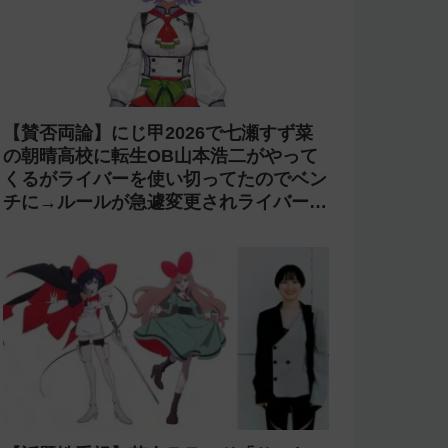
【賛否両論】にじ甲2026で七瀬すず菜
の朝晴高校に転生OB山本浩二がやって
くるがライバーを使い切ってたのでベン
チに→ルールが急遽変更されライバーの
転生が可能に