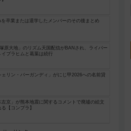
Aを卒業または退学したメンバーのその後まとめ
じ「塚原大地」のリズム天国配信がBANされ、ライバー
→イブラヒムと葛葉は続行
ェリン・バーガンディ」がにじ甲2026への名前貸
木左京」が熊本地震に関するコメントで廃墟の絵文
れる【コンプラ】