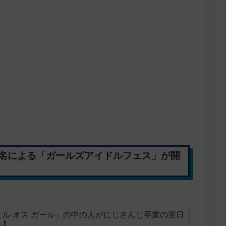
6名による「ガールズアイドルフェス」が開
ル オス ガール」の中の人がにじさんじ卒業の翌日
ル】