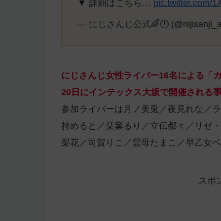
▼ 詳細はこちら…
pic.twitter.com
— にじさんじ公式🌈🕒 (@nijisanji_
にじさんじ女性ライバー16名による「ガー
20日にインテックス大坂で開催される
参加ライバーは月ノ美兎／夜見れな／ラ
持めると／栞葉るり／立伝都々／リゼ・
梨花／司賀りこ／雲母たまこ／早乙女ベ
スポ