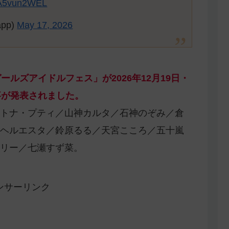
/1A5vun2WEL
app)
May 17, 2026
ルズアイドルフェス」が2026年12月19日・
事が発表されました。
トナ・プティ／山神カルタ／石神のぞみ／倉
ヘルエスタ／鈴原るる／天宮こころ／五十嵐
リー／七瀬すず菜。
ンサーリンク