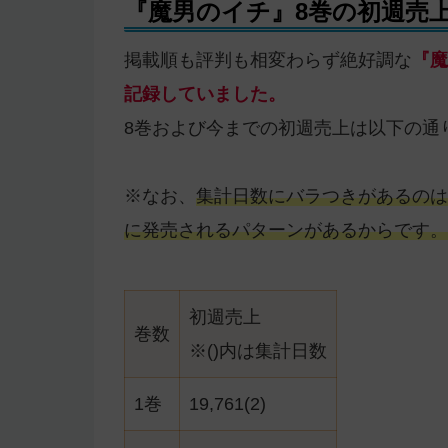
『魔男のイチ』8巻の初週売
掲載順も評判も相変わらず絶好調な
『魔
記録していました。
8巻および今までの初週売上は以下の通
※なお、
集計日数にバラつきがあるのは
に発売されるパターンがあるからです。
初週売上
巻数
※()内は集計日数
1巻
19,761(2)