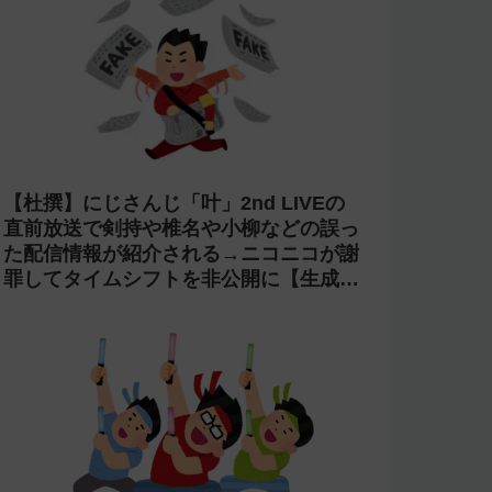
【杜撰】にじさんじ「叶」2nd LIVEの
直前放送で剣持や椎名や小柳などの誤っ
た配信情報が紹介される→ニコニコが謝
罪してタイムシフトを非公開に【生成
AI?】