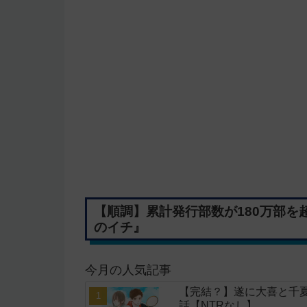
【順調】累計発行部数が180万部を
のイチ』
今月の人気記事
【完結？】遂に大喜と千夏
話【NTRなし】