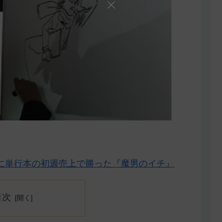
に単行本の初週売上で勝った『魔男のイチ』
目次