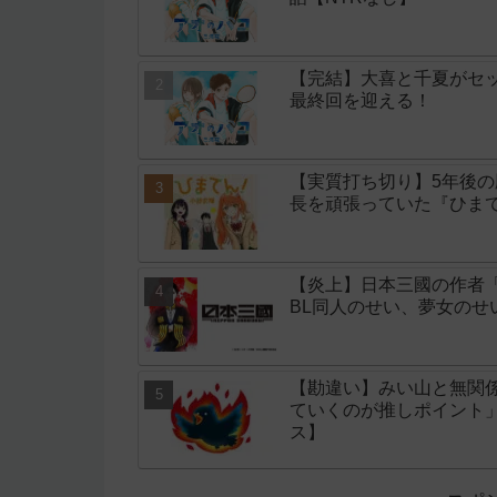
【完結】大喜と千夏がセッ
最終回を迎える！
【実質打ち切り】5年後
長を頑張っていた『ひまて
【炎上】日本三國の作者
BL同人のせい、夢女の
【勘違い】みい山と無関
ていくのが推しポイント
ス】