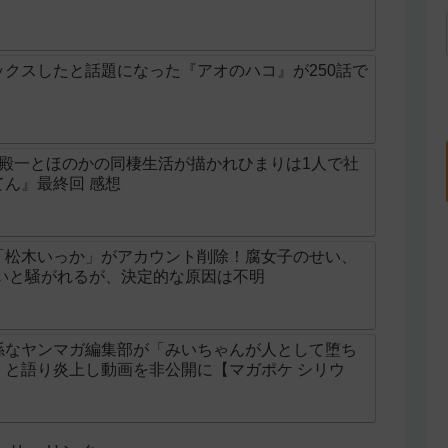
クスしたと話題になった『アオのハコ』が250話で
の殿一とほのかの同棲生活が描かれひまりは1人で社
ん』最終回 感想
「松木いっか」がアカウント削除！腐女子のせい、
せいと騒がれるが、決定的な原因は不明
係なヤンマガ編集部が「みいちゃんが人として堕ち
」と語り炎上し動画を非公開に【マガポケ シリウ