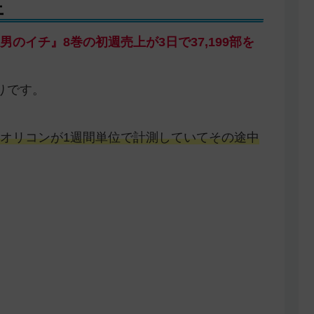
上
男のイチ』8巻の初週売上が3日で37,199部を
りです。
オリコンが1週間単位で計測していてその途中