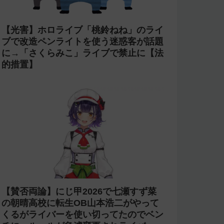
【光害】ホロライブ「桃鈴ねね」のライ
ブで改造ペンライトを使う迷惑客が話題
に→「さくらみこ」ライブで禁止に【法
的措置】
【賛否両論】にじ甲2026で七瀬すず菜
の朝晴高校に転生OB山本浩二がやって
くるがライバーを使い切ってたのでベン