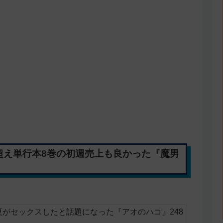
超え単行本8巻の初週売上も良かった『魔男
がセックスしたと話題になった『アオのハコ』248