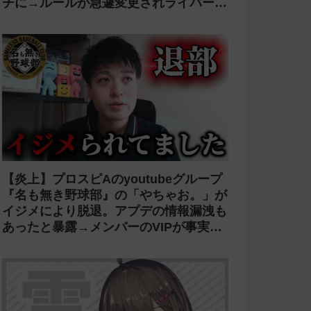
チに→ルールが急遽変更されライバーの
転生が可能に
【炎上】プロスピAのyoutubeグループ
『名も無き野球部』の「やちゃお。」が
イジメにより脱退。アプデの情報漏洩も
あったと暴露→メンバーのVIPが事実無
根だと否定