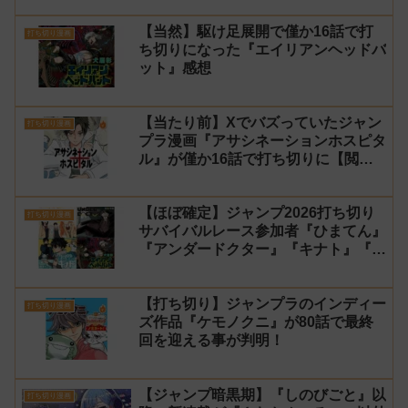
【当然】駆け足展開で僅か16話で打
打ち切り漫画
ち切りになった『エイリアンヘッドバ
ット』感想
【当たり前】Xでバズっていたジャン
打ち切り漫画
プラ漫画『アサシネーションホスピタ
ル』が僅か16話で打ち切りに【閲覧
数】
【ほぼ確定】ジャンプ2026打ち切り
打ち切り漫画
サバイバルレース参加者『ひまてん』
『アンダードクター』『キナト』『エ
イリアンヘッドバット』【シーズン
2】
【打ち切り】ジャンプラのインディー
打ち切り漫画
ズ作品『ケモノクニ』が80話で最終
回を迎える事が判明！
【ジャンプ暗黒期】『しのびごと』以
打ち切り漫画