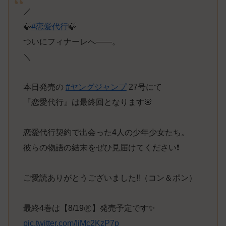
／
🍃
#恋愛代行
🍃
ついにフィナーレへ――。
＼
本日発売の
#ヤングジャンプ
27号にて
『恋愛代行』は最終回となります🌸
恋愛代行契約で出会った4人の少年少女たち。
彼らの物語の結末をぜひ見届けてください❗️
ご愛読ありがとうございました‼️（コン＆ポン）
最終4巻は【8/19㊊】発売予定です✨
pic.twitter.com/IjMc2KzP7p