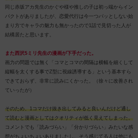
同じ赤坂アカ先生のかぐや様や推しの子は初っ端からイン
パクトがありましたが、恋愛代行は今一つパッとしない始
まり方でキャラの魅力も無かったので1話で見切った人が
結構居たと思います。
また西沢5ミリ先生の漫画が下手だった。
画力の問題では無く「コマとコマの間隔は横幅を細くして
縦幅を太くする事でZ型に視線誘導する」という基本すら
できておらず、非常に読みにくかった。（徐々に改善され
ていったが）
そのため、1コマだけ抜き出してみると良いんだけど通し
て読むと漫画としてはクオリティが低く見えてしまった。
コメントでも「読みづらい」「分かりづらい」みたいな感
想がちょいちょいありましたし、そう感じてる人は他にも