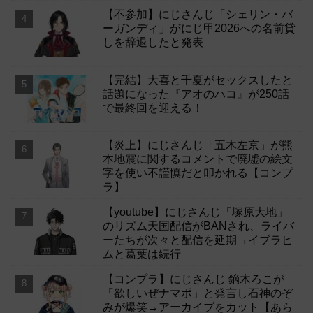
【不参加】にじさんじ「シェリン・バ
ーガンディ」がにじ甲2026への名前貸
しを辞退したと発表
【完結】大喜と千夏がセックスしたと
話題になった『アオのハコ』が250話
で最終回を迎える！
【炎上】にじさんじ「五木左京」が熊
本地震に関するコメントで廃墟の絵文
字を使い不謹慎だと叩かれる【コンプ
ラ】
【youtube】にじさんじ「塚原大地」
のリズム天国配信がBANされ、ライバ
ーたちが次々と配信を延期→イブラヒ
ムと葛葉は続行
【コンプラ】にじさんじ 鏑木ろこが
「欲しいぜナマポ」と発言し石神のぞ
みが爆笑→アーカイブをカット【あら