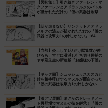
【興味無し】引き続きファーレン・マ
クソ漫画
クファーレンとアドラメルクのバトル
が描かれただけの『僕の武器は攻撃力
1の針しかない』165話 感想【針太
郎】
【話が進まない】リンテットとアドラ
クソ漫画
メルクの過去が描かれただけの『僕の
武器は攻撃力1の針しかない』164話
感想【針太郎】
【当然】炎上して1話だけ閲覧数が伸
クソ漫画
びるも、すぐに激減し打ち切り候補の
ヤギ君先生の新連載『お嬢様の下僕』
【ギャグ回】シュッシュッスカスカと
クソ漫画
針を相棒呼びするマヌルが面白かった
『僕の武器は攻撃力1の針しかない』
162話 感想【針太郎】
【激アツ展開】まさかのドレッドノー
クソ漫画
ト再登場でマヌルが技を継承！『僕の