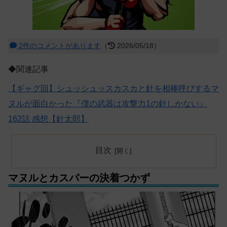
2件のコメントがあります
（
2026/05/18）
◆関連記事
【ギャグ回】シュッシュッスカスカと針を相棒呼びするマ
ヌルが面白かった『僕の武器は攻撃力1の針しかない』
162話 感想【針太郎】
目次
マヌルとカスパーの決着つかず