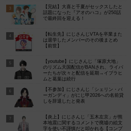
【完結】大喜と千夏がセックスしたと
話題になった『アオのハコ』が250話
で最終回を迎える！
【転生先】にじさんじVTAを卒業また
は退学したメンバーのその後まとめ
【前世】
【youtube】にじさんじ「塚原大地」
のリズム天国配信がBANされ、ライバ
ーたちが次々と配信を延期→イブラヒ
ムと葛葉は続行
【不参加】にじさんじ「シェリン・バ
ーガンディ」がにじ甲2026への名前貸
しを辞退したと発表
【炎上】にじさんじ「五木左京」が熊
本地震に関するコメントで廃墟の絵文
字を使い不謹慎だと叩かれる【コンプ