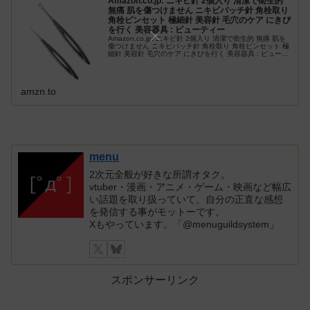
Amazon.co.jp: ニキビ針 2個入り 清潔で衛生的
無痛 肌を傷つけません ニキビパッチ針 角栓取り
角栓ピンセット 極細針 美容針 毛穴のケア にきび
を行く 美容器具 : ビューティー
Amazon.co.jp: ニキビ針 2個入り 清潔で衛生的 無痛 肌を
傷つけません ニキビパッチ針 角栓取り 角栓ピンセット 極
細針 美容針 毛穴のケア にきびを行く 美容器具 : ビューテ
ィー
amzn.to
menu
2次元全般が好きな所謂オタク。
vtuber・漫画・アニメ・ゲーム・映画など幅広
い話題を取り扱っていて、自分の正直な感想
を発信する事がモットーです。
Xもやっています。「@menuguildsystem」
スポンサーリンク