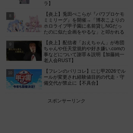
ラ】
【炎上】兎田ぺこらが『パワプロケモ
ミミリーグ』を開催→「博衣こよりの
ホロライブ甲子園に名前貸しNGだっ
たのに似た企画をやるな」と叩かれる
【炎上】配信者「おえちゃん」が布団
ちゃんや任天堂規約や好き嫌い.comの
事などについて謝罪＆説明【加藤純一
老人会RUST】
【フレンのパリコレ】にじ甲2026でル
ールが変更され経験値目的の代走・守
備交代が禁止に【不具合】
スポンサーリンク