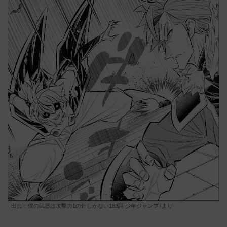
出典：僕の武器は攻撃力1の針しかない163話 少年ジャンプ+より