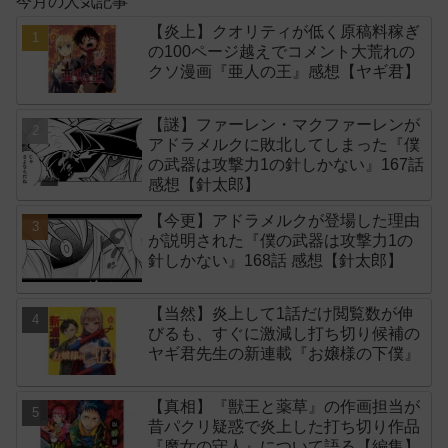
今月の人気記事
【炎上】クオリティが低く原稿料稼ぎ
の100ページ越えでコメント大荒れの
クソ漫画『亜人の王』感想【ヤギ君】
【謎】ファーレン・マクファーレンが
アドラメルクに敗北してしまった『僕
の武器は攻撃力1の針しかない』167話
感想【針太郎】
【今更】アドラメルクが登場した理由
が説明された『僕の武器は攻撃力1の
針しかない』168話 感想【針太郎】
【当然】炎上して1話だけ閲覧数が伸
びるも、すぐに激減し打ち切り候補の
ヤギ君先生の新連載『お嬢様の下僕』
【真相】『獣王と薬草』の作画担当が
昔パクリ疑惑で炎上した打ち切り作品
『魔女の守人』について語る【編集】