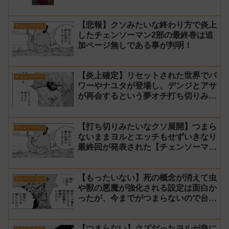
【悲報】クソみたいな終わり方で炎上
チェンソーマン
したチェンソーマン2部の最終巻は追
加ページ無しである事が判明！
【炎上確定】リセットされた世界でパ
チェンソーマン
ワーやナユタが登場し、デンジとアサ
が再会するという夢オチ打ち切りみた
いな終わり方【チェンソーマン2部 最
終回 感想】
【打ち切りみたいなクソ展開】つまら
チェンソーマン
ないままヨルとエッチもせずいきなり
最終回が発表された【チェンソーマン
2部 231話感想】
【もったいない】死の概念が消えて虫
チェンソーマン
や獣の悪魔が強化される設定は面白か
ったが、今までがつまらないので台無
し【チェンソーマン2部 230話感想】
【つまらない】クズだったヨルが急に