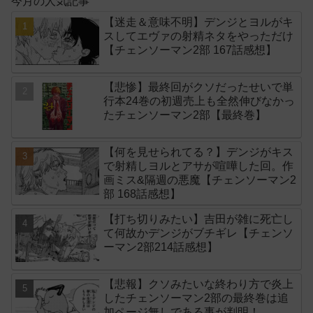
今月の人気記事
【迷走＆意味不明】デンジとヨルがキ
スしてエヴァの射精ネタをやっただけ
【チェンソーマン2部 167話感想】
【悲惨】最終回がクソだったせいで単
行本24巻の初週売上も全然伸びなかっ
たチェンソーマン2部【最終巻】
【何を見せられてる？】デンジがキス
で射精しヨルとアサが喧嘩した回。作
画ミス&隔週の悪魔【チェンソーマン2
部 168話感想】
【打ち切りみたい】吉田が雑に死亡し
て何故かデンジがブチギレ【チェンソ
ーマン2部214話感想】
【悲報】クソみたいな終わり方で炎上
したチェンソーマン2部の最終巻は追
加ページ無しである事が判明！