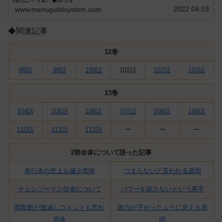
2022.08.03
www.menuguildsystem.com
◆関連記事
12巻
98話
99話
100話
101話
102話
103話
13巻
104話
105話
106話
107話
108話
109話
110話
111話
112話
ー
ー
ー
2部全体について語った記事
単行本の売上も減少気味
つまらないと言われる原因
チェンソーマン信者について
パワーを探さないという悪手
閲覧数が激減しコメントも荒れ
画力が下がったように見える原
気味
因