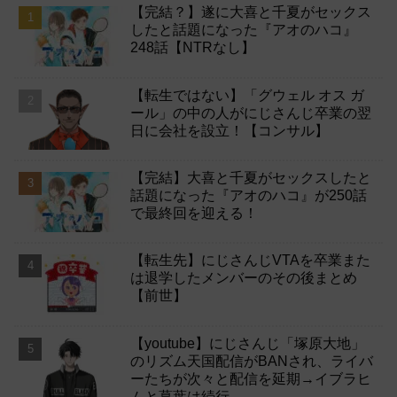
【完結？】遂に大喜と千夏がセックス
したと話題になった『アオのハコ』
248話【NTRなし】
【転生ではない】「グウェル オス ガ
ール」の中の人がにじさんじ卒業の翌
日に会社を設立！【コンサル】
【完結】大喜と千夏がセックスしたと
話題になった『アオのハコ』が250話
で最終回を迎える！
【転生先】にじさんじVTAを卒業また
は退学したメンバーのその後まとめ
【前世】
【youtube】にじさんじ「塚原大地」
のリズム天国配信がBANされ、ライバ
ーたちが次々と配信を延期→イブラヒ
ムと葛葉は続行