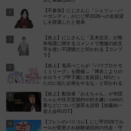
【不参加】にじさんじ「シェリン・バ
ーガンディ」がにじ甲2026への名前貸
しを辞退したと発表
【炎上】にじさんじ「五木左京」が熊
本地震に関するコメントで廃墟の絵文
字を使い不謹慎だと叩かれる【コンプ
ラ】
【炎上】兎田ぺこらが『パワプロケモ
ミミリーグ』を開催→「博衣こよりの
ホロライブ甲子園に名前貸しNGだっ
たのに似た企画をやるな」と叩かれる
【炎上】配信者「おえちゃん」が布団
ちゃんや任天堂規約や好き嫌い.comの
事などについて謝罪＆説明【加藤純一
老人会RUST】
【フレンのパリコレ】にじ甲2026でル
ールが変更され経験値目的の代走・守