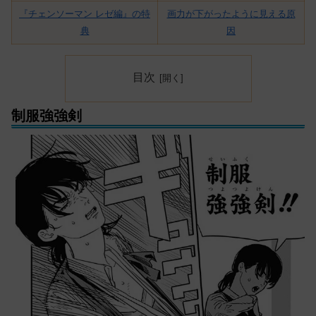
『チェンソーマン レゼ編』の特
画力が下がったように見える原
典
因
目次
制服強強剣