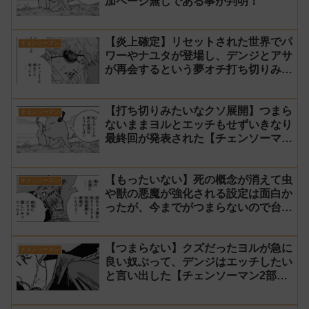
加ページ無しである事が判明！
【炎上確定】リセットされた世界でパ
チェンソーマン
ワーやナユタが登場し、デンジとアサ
が再会するという夢オチ打ち切りみた
いな終わり方【チェンソーマン2部 最
終回 感想】
【打ち切りみたいなクソ展開】つまら
チェンソーマン
ないままヨルとエッチもせずいきなり
最終回が発表された【チェンソーマン
2部 231話感想】
【もったいない】死の概念が消えて虫
チェンソーマン
や獣の悪魔が強化される設定は面白か
ったが、今までがつまらないので台無
し【チェンソーマン2部 230話感想】
【つまらない】クズだったヨルが急に
チェンソーマン
良い奴ぶって、デンジはエッチしたい
と言い出した【チェンソーマン2部
229話感想】