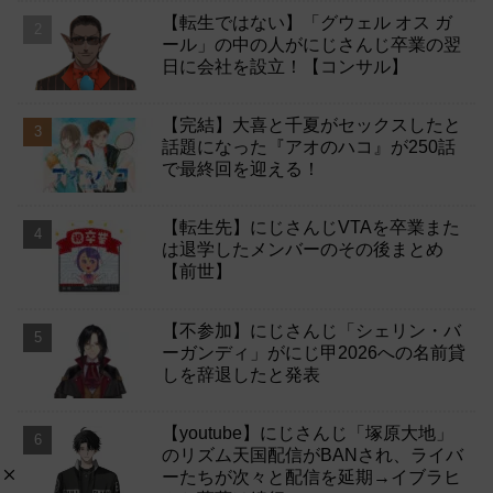
【転生ではない】「グウェル オス ガ
ール」の中の人がにじさんじ卒業の翌
日に会社を設立！【コンサル】
【完結】大喜と千夏がセックスしたと
話題になった『アオのハコ』が250話
で最終回を迎える！
【転生先】にじさんじVTAを卒業また
は退学したメンバーのその後まとめ
【前世】
【不参加】にじさんじ「シェリン・バ
ーガンディ」がにじ甲2026への名前貸
しを辞退したと発表
【youtube】にじさんじ「塚原大地」
のリズム天国配信がBANされ、ライバ
ーたちが次々と配信を延期→イブラヒ