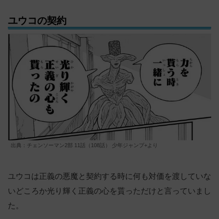
ユウコの契約
出典：チェンソーマン2部 11話（108話） 少年ジャンプ+より
ユウコは正義の悪魔と契約する時に何も対価を渡していな
いどころか光り輝く正義の心を貰っただけと言っていまし
た。