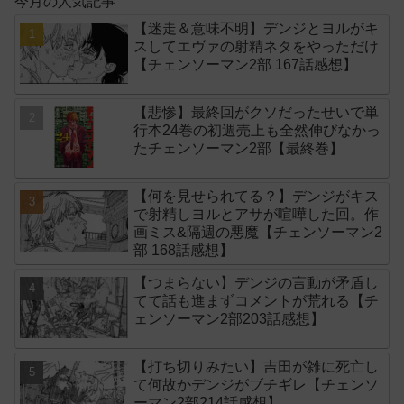
今月の人気記事
【迷走＆意味不明】デンジとヨルがキ
スしてエヴァの射精ネタをやっただけ
【チェンソーマン2部 167話感想】
【悲惨】最終回がクソだったせいで単
行本24巻の初週売上も全然伸びなかっ
たチェンソーマン2部【最終巻】
【何を見せられてる？】デンジがキス
で射精しヨルとアサが喧嘩した回。作
画ミス&隔週の悪魔【チェンソーマン2
部 168話感想】
【つまらない】デンジの言動が矛盾し
てて話も進まずコメントが荒れる【チ
ェンソーマン2部203話感想】
【打ち切りみたい】吉田が雑に死亡し
て何故かデンジがブチギレ【チェンソ
ーマン2部214話感想】