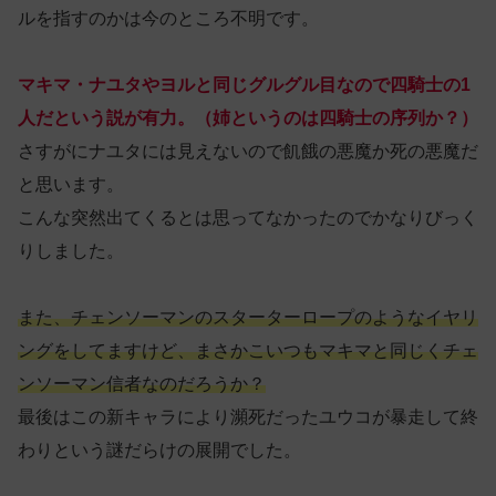
ルを指すのかは今のところ不明です。
マキマ・ナユタやヨルと同じグルグル目なので四騎士の1
人だという説が有力。（姉というのは四騎士の序列
か？
）
さすがにナユタには見えないので飢餓の悪魔か死の悪魔だ
と思います。
こんな突然出てくるとは思ってなかったのでかなりびっく
りしました。
また、チェンソーマンのスターターロープのようなイヤリ
ングをしてますけど、まさかこいつもマキマと同じくチェ
ンソーマン信者なのだろうか？
最後はこの新キャラにより瀕死だったユウコが暴走して終
わりという謎だらけの展開でした。