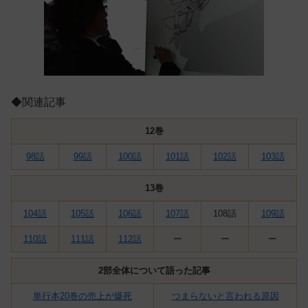
◆関連記事
12巻
98話
99話
100話
101話
102話
103話
13巻
104話
105話
106話
107話
108話
109話
110話
111話
112話
ー
ー
ー
2部全体について語った記事
単行本20巻の売上が爆死
つまらないと言われる原因