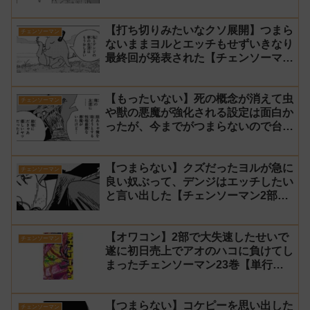
いな終わり方【チェンソーマン2部 最
終回 感想】
【打ち切りみたいなクソ展開】つまら
チェンソーマン
ないままヨルとエッチもせずいきなり
最終回が発表された【チェンソーマン
2部 231話感想】
【もったいない】死の概念が消えて虫
チェンソーマン
や獣の悪魔が強化される設定は面白か
ったが、今までがつまらないので台無
し【チェンソーマン2部 230話感想】
【つまらない】クズだったヨルが急に
チェンソーマン
良い奴ぶって、デンジはエッチしたい
と言い出した【チェンソーマン2部
229話感想】
【オワコン】2部で大失速したせいで
チェンソーマン
遂に初日売上でアオのハコに負けてし
まったチェンソーマン23巻【単行
本】
【つまらない】コケピーを思い出した
チェンソーマン