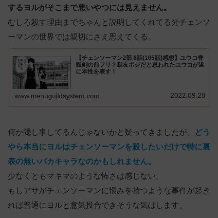
するヨルがそこまで悪いやつには見えません。
むしろ殺す理由までちゃんと説明してくれてる分チェンソ
ーマンの世界では親切にさえ思えてくる。
【チェンソーマン2部 8話(105話)感想】ユウコ脊
髄剣の前フリ？親友ポジだと思われたユウコが遂
に本性を表す！
2022.09.28
www.menuguildsystem.com
何か隠し事してるんじゃないかと疑ってきましたが、
どう
やら本当にヨルはチェンソーマンを殺したいだけで特に裏
表の無いバカキャラなのかもしれません。
少なくともマキマのような怖さは感じない。
もしアサがチェンソーマンに恨みを持つような事件が起き
れば普通にヨルと意気投合できそうな気はします。