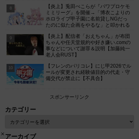
【炎上】兎田ぺこらが『パワプロケモ
ミミリーグ』を開催→「博衣こよりの
ホロライブ甲子園に名前貸しNGだっ
たのに似た企画をやるな」と叩かれる
【炎上】配信者「おえちゃん」が布団
ちゃんや任天堂規約や好き嫌い.comの
事などについて謝罪＆説明【加藤純一
老人会RUST】
【フレンのパリコレ】にじ甲2026でル
ールが変更され経験値目的の代走・守
備交代が禁止に【不具合】
スポンサーリンク
カテゴリー
アーカイブ