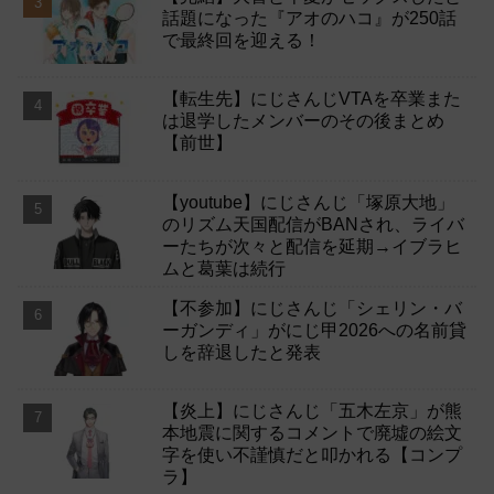
話題になった『アオのハコ』が250話
で最終回を迎える！
【転生先】にじさんじVTAを卒業また
は退学したメンバーのその後まとめ
【前世】
【youtube】にじさんじ「塚原大地」
のリズム天国配信がBANされ、ライバ
ーたちが次々と配信を延期→イブラヒ
ムと葛葉は続行
【不参加】にじさんじ「シェリン・バ
ーガンディ」がにじ甲2026への名前貸
しを辞退したと発表
【炎上】にじさんじ「五木左京」が熊
本地震に関するコメントで廃墟の絵文
字を使い不謹慎だと叩かれる【コンプ
ラ】