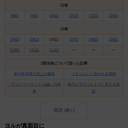
12巻
98話
99話
100話
101話
102話
103話
13巻
104話
105話
106話
107話
108話
109話
110話
111話
112話
ー
ー
ー
2部全体について語った記事
単行本20巻の売上が爆死
つまらないと言われる原因
『チェンソーマン レゼ編』の特
画力が下がったように見える原
典
因
目次
ヨルが真面目に