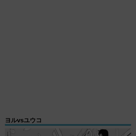
ヨルvsユウコ