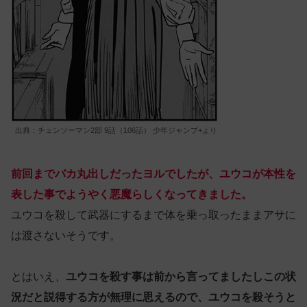
出典：チェンソーマン2部 9話（106話） 少年ジャンプ+より
前回までバカ丸出しだったヨルでしたが、ユウコが本性を
表した事でようやく悪魔らしくなってきました。
ユウコを殺して武器にするまで体を乗っ取ったままアサに
は渡さないそうです。
とはいえ、
ユウコを殺す事は前から言ってましたしこの状
況だと説得する方が無理に思えるので、ユウコを殺そうと