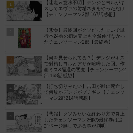
【迷走＆意味不明】デンジとヨルがキ
スしてエヴァの射精ネタをやっただけ
【チェンソーマン2部 167話感想】
【悲惨】最終回がクソだったせいで単
行本24巻の初週売上も全然伸びなかっ
たチェンソーマン2部【最終巻】
【何を見せられてる？】デンジがキス
で射精しヨルとアサが喧嘩した回。作
画ミス&隔週の悪魔【チェンソーマン2
部 168話感想】
【打ち切りみたい】吉田が雑に死亡し
て何故かデンジがブチギレ【チェンソ
ーマン2部214話感想】
【悲報】クソみたいな終わり方で炎上
したチェンソーマン2部の最終巻は追
加ページ無しである事が判明！