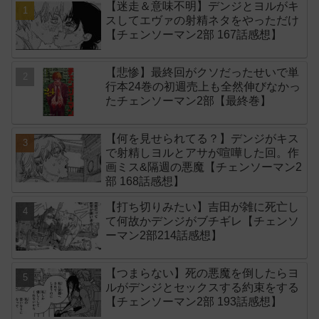
【迷走＆意味不明】デンジとヨルがキ
スしてエヴァの射精ネタをやっただけ
【チェンソーマン2部 167話感想】
【悲惨】最終回がクソだったせいで単
行本24巻の初週売上も全然伸びなかっ
たチェンソーマン2部【最終巻】
【何を見せられてる？】デンジがキス
で射精しヨルとアサが喧嘩した回。作
画ミス&隔週の悪魔【チェンソーマン2
部 168話感想】
【打ち切りみたい】吉田が雑に死亡し
て何故かデンジがブチギレ【チェンソ
ーマン2部214話感想】
【つまらない】死の悪魔を倒したらヨ
ルがデンジとセックスする約束をする
【チェンソーマン2部 193話感想】