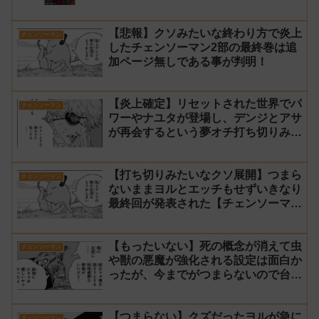
【悲報】クソみたいな終わり方で炎上
チェンソーマン
したチェンソーマン2部の最終巻は追
加ページ無しである事が判明！
【炎上確定】リセットされた世界でパ
チェンソーマン
ワーやナユタが登場し、デンジとアサ
が再会するという夢オチ打ち切りみた
いな終わり方【チェンソーマン2部 最
終回 感想】
【打ち切りみたいなクソ展開】つまら
チェンソーマン
ないままヨルとエッチもせずいきなり
最終回が発表された【チェンソーマン
2部 231話感想】
【もったいない】死の概念が消えて虫
チェンソーマン
や獣の悪魔が強化される設定は面白か
ったが、今までがつまらないので台無
し【チェンソーマン2部 230話感想】
【つまらない】クズだったヨルが急に
チェンソーマン