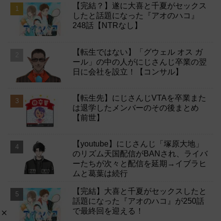
【完結？】遂に大喜と千夏がセックス
したと話題になった『アオのハコ』
248話【NTRなし】
【転生ではない】「グウェル オス ガ
ール」の中の人がにじさんじ卒業の翌
日に会社を設立！【コンサル】
【転生先】にじさんじVTAを卒業また
は退学したメンバーのその後まとめ
【前世】
【youtube】にじさんじ「塚原大地」
のリズム天国配信がBANされ、ライバ
ーたちが次々と配信を延期→イブラヒ
ムと葛葉は続行
【完結】大喜と千夏がセックスしたと
話題になった『アオのハコ』が250話
で最終回を迎える！