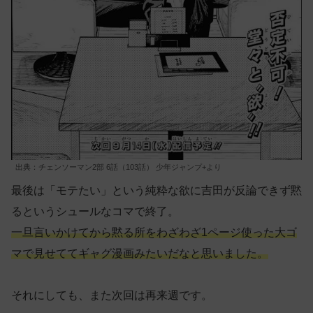
出典：チェンソーマン2部 6話（103話） 少年ジャンプ+より
最後は「モテたい」という純粋な欲に吉田が反論できず黙
るというシュールなコマで終了。
一旦言いかけてから黙る所をわざわざ1ページ使った大ゴ
マで見せててギャグ漫画みたいだなと思いました。
それにしても、また次回は再来週です。