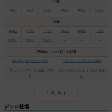
12巻
98話
99話
100話
101話
102話
103話
13巻
104話
105話
106話
107話
108話
109話
110話
111話
112話
ー
ー
ー
2部全体について語った記事
単行本20巻の売上が爆死
つまらないと言われる原因
『チェンソーマン レゼ編』の特
画力が下がったように見える原
典
因
目次
デンジ登場