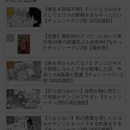
今月の人気記事
【迷走＆意味不明】デンジとヨルがキ
スしてエヴァの射精ネタをやっただけ
【チェンソーマン2部 167話感想】
【悲惨】最終回がクソだったせいで単
行本24巻の初週売上も全然伸びなかっ
たチェンソーマン2部【最終巻】
【何を見せられてる？】デンジがキス
で射精しヨルとアサが喧嘩した回。作
画ミス&隔週の悪魔【チェンソーマン2
部 168話感想】
【打ち切りみたい】吉田が雑に死亡し
て何故かデンジがブチギレ【チェンソ
ーマン2部214話感想】
【つまらない】死の悪魔を倒したらヨ
ルがデンジとセックスする約束をする
【チェンソーマン2部 193話感想】