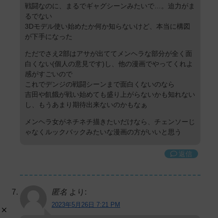
戦闘なのに、まるでギャグシーンみたいで…。迫力がま
るでない
3Dモデル使い始めたか何か知らないけど、本当に構図
が下手になった
ただでさえ2部はアサが出ててメンヘラな部分が全く面
白くない(個人の意見です)し、他の漫画でやってくれよ
感がすごいので
これでデンジの戦闘シーンまで面白くないのなら
吉田や飢餓が戦い始めても盛り上がらないかも知れない
し、もうあまり期待出来ないのかもなぁ
メンヘラ女がネチネチ描きたいだけなら、チェンソーじ
ゃなくルックバックみたいな漫画の方がいいと思う
返信
匿名
より:
2023年5月26日 7:21 PM