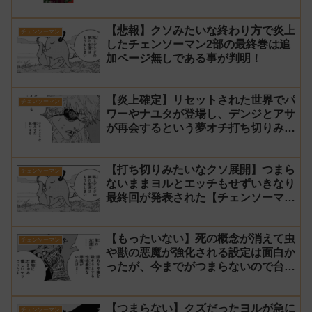
【悲報】クソみたいな終わり方で炎上
チェンソーマン
したチェンソーマン2部の最終巻は追
加ページ無しである事が判明！
【炎上確定】リセットされた世界でパ
チェンソーマン
ワーやナユタが登場し、デンジとアサ
が再会するという夢オチ打ち切りみた
いな終わり方【チェンソーマン2部 最
終回 感想】
【打ち切りみたいなクソ展開】つまら
チェンソーマン
ないままヨルとエッチもせずいきなり
最終回が発表された【チェンソーマン
2部 231話感想】
【もったいない】死の概念が消えて虫
チェンソーマン
や獣の悪魔が強化される設定は面白か
ったが、今までがつまらないので台無
し【チェンソーマン2部 230話感想】
【つまらない】クズだったヨルが急に
チェンソーマン