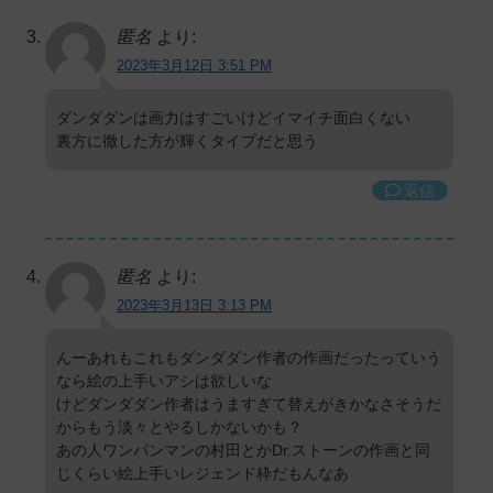
匿名
より:
2023年3月12日 3:51 PM
ダンダダンは画力はすごいけどイマイチ面白くない
裏方に徹した方が輝くタイプだと思う
返信
匿名
より:
2023年3月13日 3:13 PM
んーあれもこれもダンダダン作者の作画だったっていう
なら絵の上手いアシは欲しいな
けどダンダダン作者はうますぎて替えがきかなさそうだ
からもう淡々とやるしかないかも？
あの人ワンパンマンの村田とかDr.ストーンの作画と同
じくらい絵上手いレジェンド枠だもんなあ