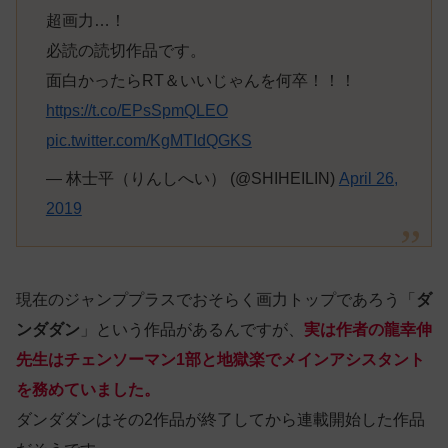
超画力…！
必読の読切作品です。
面白かったらRT＆いいじゃんを何卒！！！
https://t.co/EPsSpmQLEO
pic.twitter.com/KgMTIdQGKS
— 林士平（りんしへい） (@SHIHEILIN)
April 26,
2019
現在のジャンププラスでおそらく画力トップであろう「
ダ
ンダダン
」という作品があるんですが、
実は作者の龍幸伸
先生はチェンソーマン1部と地獄楽でメインアシスタント
を務めていました。
ダンダダンはその2作品が終了してから連載開始した作品