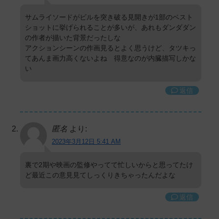
サムライソードがビルを突き破る見開きが1部のベスト
ショットに挙げられることが多いが、あれもダンダダン
の作者が描いた背景だったしな
アクションシーンの作画見るとよく思うけど、タツキっ
てあんま画力高くないよね 得意なのが内臓描写しかな
い
返信
匿名
より:
2023年3月12日 5:41 AM
裏で2期や映画の監修やってて忙しいからと思ってたけ
ど最近この意見見てしっくりきちゃったんだよな
返信