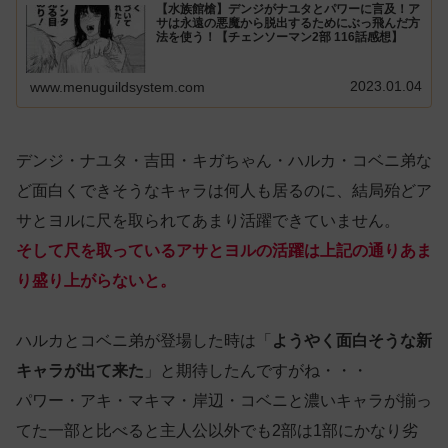
【水族館槍】デンジがナユタとパワーに言及！ア
サは永遠の悪魔から脱出するためにぶっ飛んだ方
法を使う！【チェンソーマン2部 116話感想】
2023.01.04
www.menuguildsystem.com
デンジ・ナユタ・吉田・キガちゃん・ハルカ・コベニ弟な
ど面白くできそうなキャラは何人も居るのに、結局殆どア
サとヨルに尺を取られてあまり活躍できていません。
そして尺を取っているアサとヨルの活躍は上記の通りあま
り盛り上がらないと。
ハルカとコベニ弟が登場した時は「
ようやく面白そうな新
キャラが出て来た
」と期待したんですがね・・・
パワー・アキ・マキマ・岸辺・コベニと濃いキャラが揃っ
てた一部と比べると主人公以外でも2部は1部にかなり劣