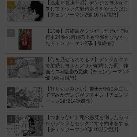
【迷走＆意味不明】デンジとヨルがキ
スしてエヴァの射精ネタをやっただけ
【チェンソーマン2部 167話感想】
【悲惨】最終回がクソだったせいで単
行本24巻の初週売上も全然伸びなかっ
たチェンソーマン2部【最終巻】
【何を見せられてる？】デンジがキス
で射精しヨルとアサが喧嘩した回。作
画ミス&隔週の悪魔【チェンソーマン2
部 168話感想】
【打ち切りみたい】吉田が雑に死亡し
て何故かデンジがブチギレ【チェンソ
ーマン2部214話感想】
【つまらない】死の悪魔を倒したらヨ
ルがデンジとセックスする約束をする
【チェンソーマン2部 193話感想】