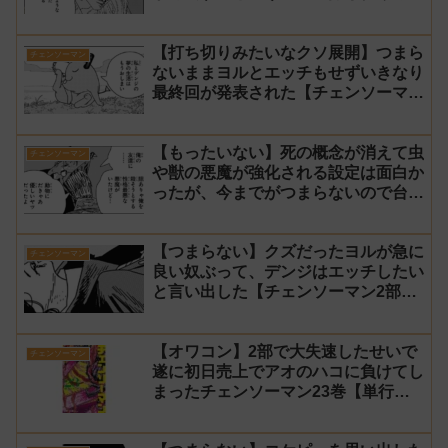
いな終わり方【チェンソーマン2部 最
終回 感想】
【打ち切りみたいなクソ展開】つまら
チェンソーマン
ないままヨルとエッチもせずいきなり
最終回が発表された【チェンソーマン
2部 231話感想】
【もったいない】死の概念が消えて虫
チェンソーマン
や獣の悪魔が強化される設定は面白か
ったが、今までがつまらないので台無
し【チェンソーマン2部 230話感想】
【つまらない】クズだったヨルが急に
チェンソーマン
良い奴ぶって、デンジはエッチしたい
と言い出した【チェンソーマン2部
229話感想】
【オワコン】2部で大失速したせいで
チェンソーマン
遂に初日売上でアオのハコに負けてし
まったチェンソーマン23巻【単行
本】