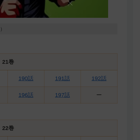
2）
21巻
190話
191話
192話
196話
197話
ー
22巻