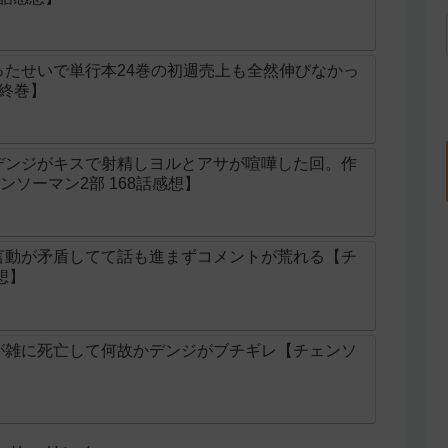
ったせいで単行本24巻の初週売上も全然伸びなかっ
終巻】
デンジがキスで射精しヨルとアサが喧嘩した回。作
ソーマン2部 168話感想】
言動が矛盾してて話も進まずコメントが荒れる【チ
想】
が雑に死亡して何故かデンジがブチギレ【チェンソ