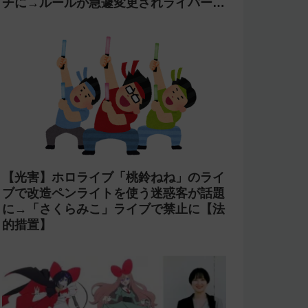
チに→ルールが急遽変更されライバーの
転生が可能に
【光害】ホロライブ「桃鈴ねね」のライ
ブで改造ペンライトを使う迷惑客が話題
に→「さくらみこ」ライブで禁止に【法
的措置】