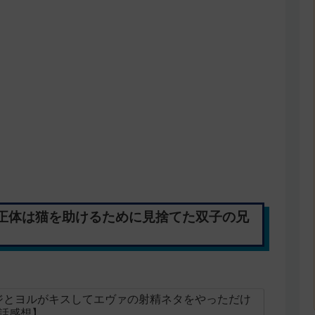
正体は猫を助けるために見捨てた双子の兄
ジとヨルがキスしてエヴァの射精ネタをやっただけ
7話感想】