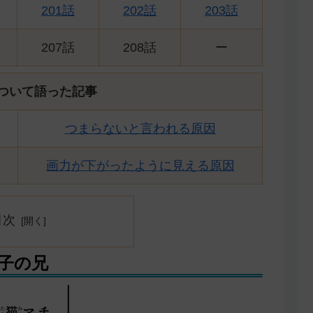
201話
202話
203話
207話
208話
ー
ついて語った記事
つまらないと言われる原因
画力が下がったように見える原因
目次
子の兄