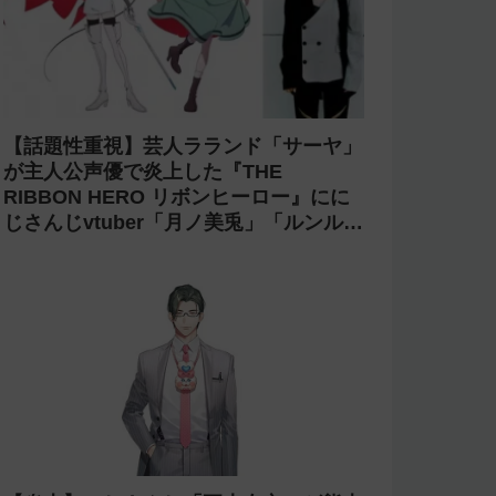
【話題性重視】芸人ラランド「サーヤ」
が主人公声優で炎上した『THE
RIBBON HERO リボンヒーロー』にに
じさんじvtuber「月ノ美兎」「ルンル
ン」「でびでび・でびる」が出演！