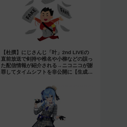
【杜撰】にじさんじ「叶」2nd LIVEの
直前放送で剣持や椎名や小柳などの誤っ
た配信情報が紹介される→ニコニコが謝
罪してタイムシフトを非公開に【生成
AI?】