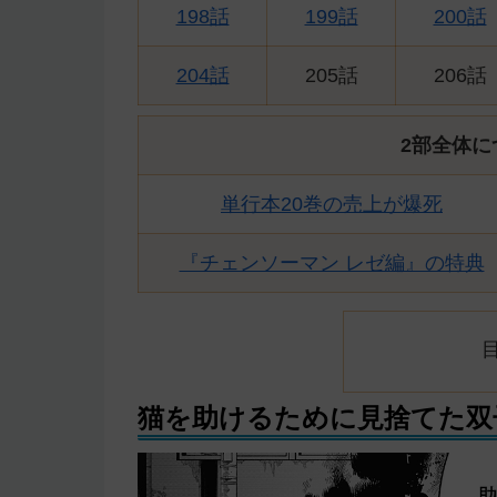
198話
199話
200話
204話
205話
206話
2部全体に
単行本20巻の売上が爆死
『チェンソーマン レゼ編』の特典
猫を助けるために見捨てた双