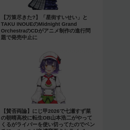
【万策尽きた?】「星街すいせい」と
TAKU INOUEのMidnight Grand
OrchestraのCDがアニメ制作の進行問
題で発売中止に
【賛否両論】にじ甲2026で七瀬すず菜
の朝晴高校に転生OB山本浩二がやって
くるがライバーを使い切ってたのでベン