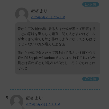
返信
匿名
より:
2025年6月25日 7:52 PM
昔から二次創作畑に居る人は公式が黒って明言する
ことの意味を重んじて素直に聞く人が多いけど、AI
が出てきて猿でも絵が作れるようになってからはそ
うじゃないバカが増えたよなぁ
前から公式でダメだって言われてるぶいすぽやウマ
娘のR18をpixivやfanboxでコソコソ上げてるのも全
員とは言わずとも9割AIや3Dだし、ろくでもねぇわ
ほんと
返信
匿名
より:
2025年6月25日 7:03 PM