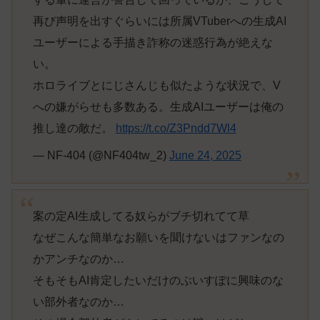
再び声明を出すぐらいには所属VTuberへの生成AI
ユーザーによる手描き詐称の迷惑行為が絶えな
い。
ホロライブとにじさんじも似たような状況で、V
への嫌がらせも多数ある。生成AIユーザーは俺の
推し達の敵だ。
https://t.co/Z3Pndd7Wl4
— NF-404 (@NF404tw_2)
June 24, 2025
案の定AI生成してる奴らがブチ切れてて草
なぜこんな簡単なお願いを聞けないはファンなの
かアンチなのか…
そもそもAI肯定したいだけのぶいすぽに興味のな
い部外者なのか…