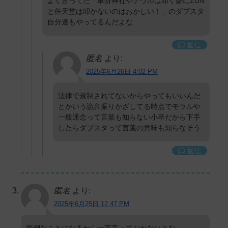
よく言ってた「車折神社やナウルは叩く癖にZUN
と任天堂は叩かないのはおかしい！」のダブスタ
自分達もやってるんだよな
返信
匿名
より:
2025年6月26日 4:02 PM
法律で規制されてないからやってもいいんだ
とかいう詭弁振りかざしてる時点でモラルや
一般通念って言葉も知らない小卒だから下手
したらダブスタって言葉の意味も知らなそう
返信
匿名
より:
2025年6月25日 12:47 PM