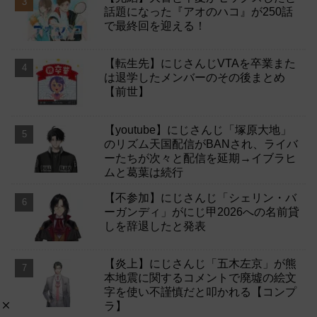
話題になった『アオのハコ』が250話
で最終回を迎える！
【転生先】にじさんじVTAを卒業また
は退学したメンバーのその後まとめ
【前世】
【youtube】にじさんじ「塚原大地」
のリズム天国配信がBANされ、ライバ
ーたちが次々と配信を延期→イブラヒ
ムと葛葉は続行
【不参加】にじさんじ「シェリン・バ
ーガンディ」がにじ甲2026への名前貸
しを辞退したと発表
【炎上】にじさんじ「五木左京」が熊
本地震に関するコメントで廃墟の絵文
字を使い不謹慎だと叩かれる【コンプ
ラ】