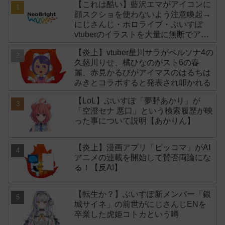
【これは酷い】藍沢エマがアイコンに
顔スクショを使わないよう注意喚起→
にじさんじ・ホロライブ・ぶいすぽ
vtuberのイラストを大量に無断でアイ
コンに使用したライバー事務所
【炎上】vtuber星川サラがペルソナ4の
「NeoBright（ネオブライト）」が謝
久慈川りせ、橘ひなのがスト6の春
罪！
麗、赤見かるびがアイマスのはるちは
みきとコラボすると発表され叩かれる
【LoL】ぶいすぽ「夢野あかり」が
「空澄セナ 悪口」という検索履歴が映
った事について説明【あかりん】
【炎上】漫画アプリ「ピッコマ」がAI
アニメの連載を開始して賛否両論にな
る！【反AI】
【転生か？】ぶいすぽ新メンバー「銀
城サイネ」の前世がにじさんじENを
卒業した虎姫コトカという噂