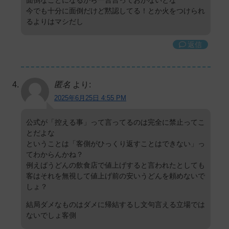
面倒なことになるから一言言っておかないとな
今でも十分に面倒だけど黙認してる！とか火をつけられ
るよりはマシだし
返信
匿名
より:
2025年6月25日 4:55 PM
公式が「控える事」って言ってるのは完全に禁止ってこ
とだよな
ということは「客側がひっくり返すことはできない」っ
てわからんかね？
例えばうどんの飲食店で値上げすると言われたとしても
客はそれを無視して値上げ前の安いうどんを頼めないで
しょ？
結局ダメなものはダメに帰結するし文句言える立場では
ないでしょ客側