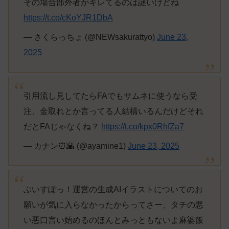
その場合部外者がキレてるのは謎いけどね
https://t.co/cKoYJR1DbA
— さくらっちょ (@NEWsakurattyo)
June 23,
2025
引用流し見してたらFAでもサムネに使うなら受
注、金取れとか言ってる人結構いるんだけどそれ
だとFAじゃなくね？
https://t.co/kpx0RhfZa7
— カナン⏰🌇 (@ayamine1)
June 23, 2025
ぶいすぽっ！運営の生成AIイラストについてのお
願いが気に入らなかったからってさー、タチの悪
い悪口言い始めるのほんとみっともないよ麻婆飯