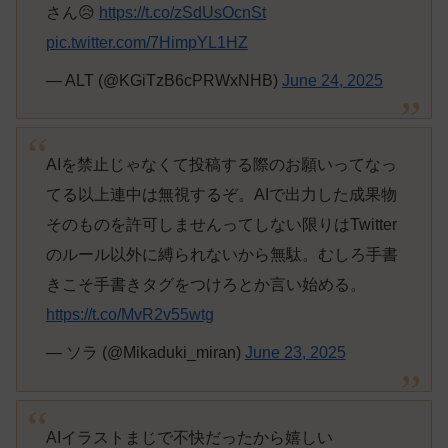
さん😥
https://t.co/zSdUsOcnSt
pic.twitter.com/7HimpYL1HZ
— ALT (@KGiTzB6cPRWxNHB)
June 24, 2025
AIを禁止じゃなくて投稿する際のお願いってなっ
てる以上連中は無視するぞ。AIで出力した成果物
そのものを許可しませんってしない限りはTwitter
のルール以外に縛られないから無駄。むしろ手書
きこそ手書きタグをつけろとか言い始める。
https://t.co/MvR2v55wtg
— ソラ (@Mikaduki_miran)
June 23, 2025
AIイラストまじで不快だったから嬉しい