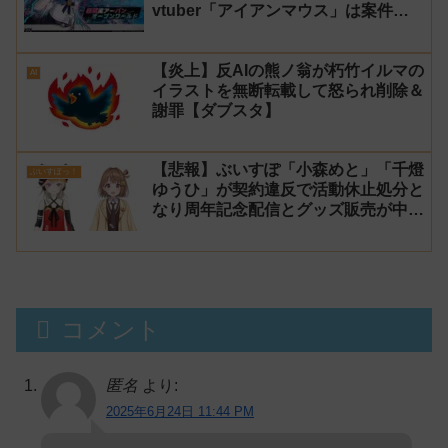
vtuber「アイアンマウス」は案件配
信を中止し海外声優は激怒！【天気の
子】
【炎上】反AIの熊ノ翁が朽竹イルマの
AI
イラストを無断転載して怒られ削除＆
謝罪【ダブスタ】
【悲報】ぶいすぽ「小森めと」「千燈
ぶいすぽっ！
ゆうひ」が契約違反で活動休止処分と
なり周年記念配信とグッズ販売が中
止！
コメント
匿名
より:
2025年6月24日 11:44 PM