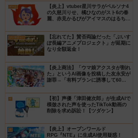
イコンに使用したライバー事務所
【炎上】vtuber星川サラがペルソナ4
「NeoBright（ネオブライト）」が謝
ゲーム
の久慈川りせ、橘ひなのがスト6の春
罪！
麗、赤見かるびがアイマスのはるちは
みきとコラボすると発表され叩かれる
【忘れてた】賛否両論だった「ぶいす
ぶいすぽっ！
ぽ長編アニメプロジェクト」が延期に
なり全額返金！
【炎上商法】「ウマ娘アクスタが割れ
AI
た」というAI画像を投稿した友永安が
謝罪→「有料プランに誘導して60万
円儲かった」と発言し規約違反のウマ
娘エロイラストをリポスト！
【初】声優「津田健次郎」が生成AIで
AI
模倣された声を使ったTikTok動画の
削除を求め訴訟！【ツダケン】
【炎上】オープンワールド
AI
RPG『NTE』に生成AI使用疑惑！