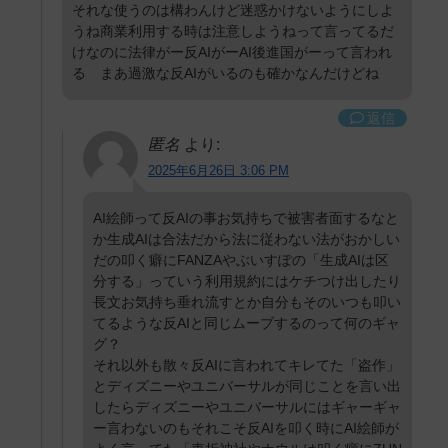
それな使うのは構わんけど迷惑かけないようにしよ
うね商業利用する時は注意しようねって言ってるだ
けなのに法律がー反AIがーAI後進国がーって言われ
る まあ過激な反AIがいるのも確かなんだけどね
返信
匿名
より:
2025年6月26日 3:06 PM
AI絵師って反AIの事お気持ちで被害者面するなと
か生成AIは合法だから法に従わない法がおかしい
だの叩く癖にFANZAやぶいすぽの「生成AIは区
分する」っていう利用規約にはケチつけ出したり
長文お気持ち垂れ流すとか自分もそのいつも叩い
てるような反AIと同じムーブするのって何のギャ
グ？
それ以外も散々反AIに言われてキレてた「盗作」
とディズニーやユニバーサルが同じことを言い出
したらディズニーやユニバーサルにはギャーギャ
ー言わないのもそれこそ反AIを叩く時にAI絵師が