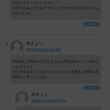
公式がダメっつったらダメ
本来それ以上でも以下でもなく文句が出る余地もないは
ずなのにね
返信
匿名
より:
2025年6月25日 5:58 AM
AI絵師にお気持ちするとまとめは即反AIのレッテル貼ろ
うとするけど
別にAI全否定してるわけじゃないし社会通念上普通の忌
避感だと思うんだがな
返信
匿名
より:
2025年6月25日 8:57 PM