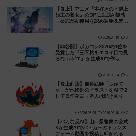
【炎上】アニメ『本好きの下剋上
領主の養女』のOPに生成AI疑惑
→公式がAI使用を認め謝罪＆差し
替え【WIT STUDIO】
2026.04.10
3
【非公開】ボカコレ2026の1位を
受賞した『三不粘をエロイ目で見
るな レゲエ』が生成AIで作られ
ていた事が発覚→投稿者が辞退し
自粛
2026.03.24
5
【炎上商法】自称絵師「ふゅて
ゃ」が他絵師のイラストをAIでi2i
して自作発言→本人は開き直り
2026.03.08
2026.03.10
7
【バカな反AI】山口県警察の公式
Xが生成AIでパトカーのトランス
フォーム動画を投稿し叩かれる