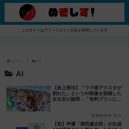
このサイトはアフィリエイト広告を利用しています
ホーム
AI
AI
【炎上商法】「ウマ娘アクスタが
割れた」というAI画像を投稿した
友永安が謝罪→「有料プランに誘
導して60万円儲かった」と発言し
規約違反のウマ娘エロイラストを
2026.06.16
27
リポスト！
【初】声優「津田健次郎」が生成