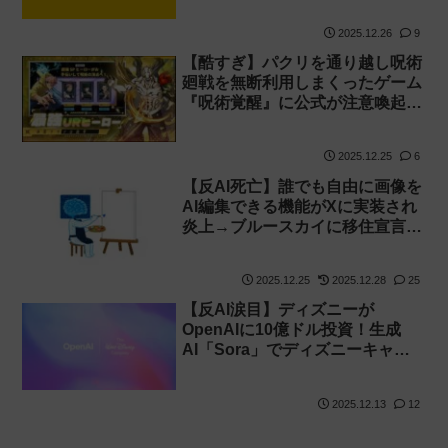
2025.12.26
9
【酷すぎ】パクリを通り越し呪術
廻戦を無断利用しまくったゲーム
『呪術覚醒』に公式が注意喚起！
【広告】
2025.12.25
6
【反AI死亡】誰でも自由に画像を
AI編集できる機能がXに実装され
炎上→ブルースカイに移住宣言す
る人が続出！
2025.12.25
2025.12.28
25
【反AI涙目】ディズニーが
OpenAIに10億ドル投資！生成
AI「Sora」でディズニーキャラ
が使用可能に！
2025.12.13
12