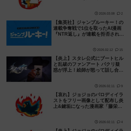
2026.03.08
2
【集英社】ジャンプルーキー！の
連載争奪戦で1位を取ったAI漫画
『NTR返し』が連載を拒否された
事が判明！
2026.02.12
15
【炎上】スタレ公式にブートヒル
と乱破のファンアート パクリ疑
惑が浮上！絵師が怒って話し合い
に！
2026.02.11
9
【哀れ】ジョジョのパロディイラ
ストをフリー画像として配布し炎
上&鍵垢になった漫画家「藤栄道
彦」が謝罪
2026.02.11
4
【炎上】ジョジョのパロディイラ