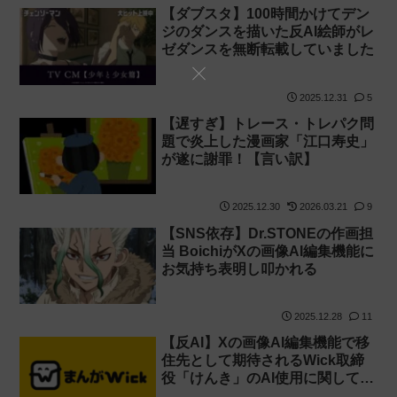
【ダブスタ】100時間かけてデン
ジのダンスを描いた反AI絵師がレ
ゼダンスを無断転載していました
2025.12.31
5
【遅すぎ】トレース・トレパク問
題で炎上した漫画家「江口寿史」
が遂に謝罪！【言い訳】
2025.12.30
2026.03.21
9
【SNS依存】Dr.STONEの作画担
当 BoichiがXの画像AI編集機能に
お気持ち表明し叩かれる
2025.12.28
11
【反AI】Xの画像AI編集機能で移
住先として期待されるWick取締
役「けんき」のAI使用に関して社
長が説明！