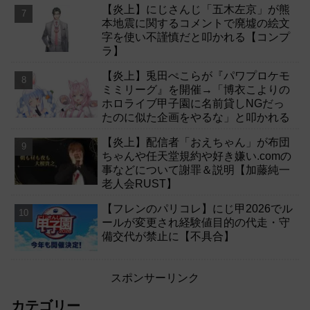
【炎上】にじさんじ「五木左京」が熊
本地震に関するコメントで廃墟の絵文
字を使い不謹慎だと叩かれる【コンプ
ラ】
【炎上】兎田ぺこらが『パワプロケモ
ミミリーグ』を開催→「博衣こよりの
ホロライブ甲子園に名前貸しNGだっ
たのに似た企画をやるな」と叩かれる
【炎上】配信者「おえちゃん」が布団
ちゃんや任天堂規約や好き嫌い.comの
事などについて謝罪＆説明【加藤純一
老人会RUST】
【フレンのパリコレ】にじ甲2026でル
ールが変更され経験値目的の代走・守
備交代が禁止に【不具合】
スポンサーリンク
カテゴリー