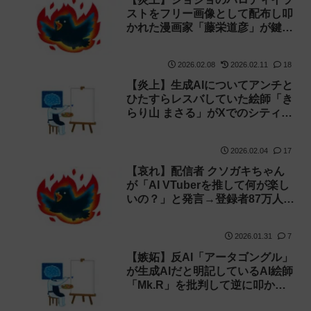
ストをフリー画像として配布し叩
かれた漫画家「藤栄道彦」が鍵垢
に！
2026.02.08
2026.02.11
18
【炎上】生成AIについてアンチと
ひたすらレスバしていた絵師「き
らり山 まさる」がXでのシティー
ハンター二次創作を辞めると宣
言！
2026.02.04
17
【哀れ】配信者 クソガキちゃん
が「AI VTuberを推して何が楽し
いの？」と発言→登録者87万人
「Neuro-sama」の存在を知らず
炎上！
2026.01.31
7
【嫉妬】反AI「アータゴングル」
が生成AIだと明記しているAI絵師
「Mk.R」を批判して逆に叩かれ
る