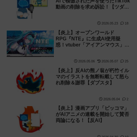
AIで模倣された声を使ったTikTok
動画の削除を求め訴訟！【ツダケ
ン】
2026.05.23
18
【炎上】オープンワールド
RPG『NTE』に生成AI使用疑
惑！vtuber「アイアンマウス」は
案件配信を中止し海外声優は激
怒！【天気の子】
2026.05.06
2026.05.07
25
【炎上】反AIの熊ノ翁が朽竹イル
マのイラストを無断転載して怒ら
れ削除＆謝罪【ダブスタ】
2026.05.04
2
【炎上】漫画アプリ「ピッコマ」
がAIアニメの連載を開始して賛否
両論になる！【反AI】
2026.04.30
10