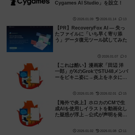
Cygames AI Studio」を設立！
2026.01.09
2026.01.14
13
【PR】RecoveryFox AI — 失っ
たファイルに「いち早く寄り添
う」データ復元ツール試してみた
2026.01.07
0
【これは酷い】漫画家「田辺 洋
一郎」がXのGrokでSTU48メンバ
ーをビキニ姿に→炎上をネタにす
るも公式から激怒され謝罪！
【AI】
2026.01.05
2026.02.01
15
【海外で炎上】ホロカのCMで生
成AIを使用しイラストを動画化し
た疑惑が浮上→公式が声明を発
表！
2026.01.02
2026.01.08
11