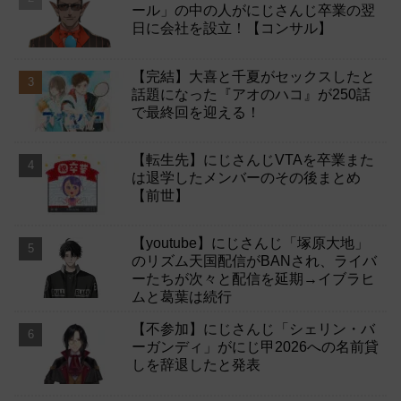
ール」の中の人がにじさんじ卒業の翌
日に会社を設立！【コンサル】
【完結】大喜と千夏がセックスしたと
話題になった『アオのハコ』が250話
で最終回を迎える！
【転生先】にじさんじVTAを卒業また
は退学したメンバーのその後まとめ
【前世】
【youtube】にじさんじ「塚原大地」
のリズム天国配信がBANされ、ライバ
ーたちが次々と配信を延期→イブラヒ
ムと葛葉は続行
【不参加】にじさんじ「シェリン・バ
ーガンディ」がにじ甲2026への名前貸
しを辞退したと発表