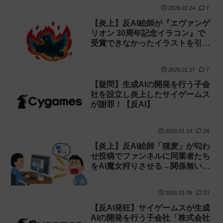
2026.01.24
7
【炎上】反AI絵師が『エヴァンゲ
リオン 30周年記念イラコン』で
受賞できなかったイラストを引用
に投稿して叩かれる【落選】
2026.01.17
7
【疑問】生成AIの開発を行う子会
社を設立し炎上したサイゲームス
が謝罪！【反AI】
2026.01.14
24
【炎上】反AI絵師「猫麦」が匂わ
せ投稿でファンネルに同業者たち
をAI魔女狩りさせる→関係無い人
にも被害が及び逆に叩かれ削除＆
謝罪！
2026.01.09
23
【反AI発狂】サイゲームスが生成
AIの開発を行う子会社「株式会社