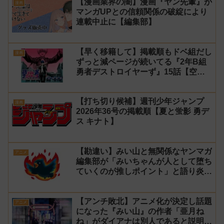
【漫画業界の闇】漫画『ヤン先輩』が
漫画
マンガUPとの信頼関係の破綻により
連載中止に【編集部】
【早く移籍して】掲載順もドベ組だし
漫画
ずっと減ページが続いてる『2年B組
勇者デストロイヤーず』15話【空
知】
【打ち切り候補】週刊少年ジャンプ
漫画
2026年36号の掲載順【夏と蛍影 勇デ
ス キナト】
【勘違い】みい山と無関係なヤンマガ
アニメ
編集部が「みいちゃんが人として堕ち
ていくのが推しポイント」と語り炎上
し動画を非公開に【マガポケ シリウ
ス】
【アンチ敗北】アニメ化が決定し話題
アニメ
になった『みい山』の作者「亜月ね
ね」がダイアナは別人であると説明し