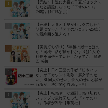
【完結？】遂に大喜と千夏がセックス
したと話題になった『アオのハコ』
248話【NTRなし】
【完結】大喜と千夏がセックスしたと
話題になった『アオのハコ』が250話
で最終回を迎える！
【実質打ち切り】5年後の殿一とほの
かの同棲生活が描かれひまりは1人で
社長を頑張っていた『ひまてん』最終
回 感想
【炎上】日本三國の作者「松木いっ
か」がアカウント削除！腐女子のせ
い、BL同人のせい、夢女のせいと騒が
れるが、決定的な原因は不明
【炎上】転売ヤーが殺到し売り切れた
ジャンプで最終回だった『アオのハ
コ』作者が謝罪【集英社】