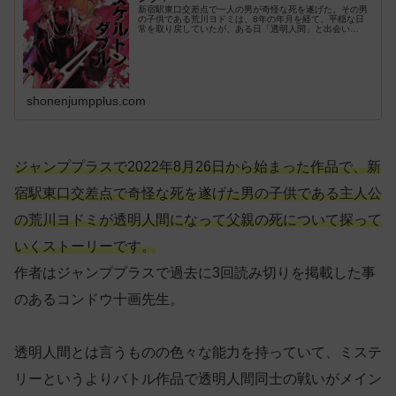
新宿駅東口交差点で一人の男が奇怪な死を遂げた。その男
の子供である荒川ヨドミは、8年の年月を経て、平穏な日
常を取り戻していたが、ある日「透明人間」と出会い
――!?父の死の真相をめぐる透明人間バトル物語!!
shonenjumpplus.com
ジャンププラスで2022年8月26日から始まった作品で、新
宿駅東口交差点で奇怪な死を遂げた男の子供である主人公
の荒川ヨドミが透明人間になって父親の死について探って
いくストーリーです。
作者はジャンププラスで過去に3回読み切りを掲載した事
のあるコンドウ十画先生。
透明人間とは言うものの色々な能力を持っていて、ミステ
リーというよりバトル作品で透明人間同士の戦いがメイン