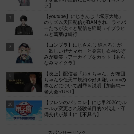
ラ】
【youtube】にじさんじ「塚原大地」
のリズム天国配信がBANされ、ライバ
ーたちが次々と配信を延期→イブラヒ
ムと葛葉は続行
【コンプラ】にじさんじ 鏑木ろこが
「欲しいぜナマポ」と発言し石神のぞ
みが爆笑→アーカイブをカット【あら
なみマイクラ】
【炎上】配信者「おえちゃん」が布団
ちゃんや任天堂規約や好き嫌い.comの
事などについて謝罪＆説明【加藤純一
老人会RUST】
【フレンのパリコレ】にじ甲2026でル
ールが変更され経験値目的の代走・守
備交代が禁止に【不具合】
スポンサーリンク