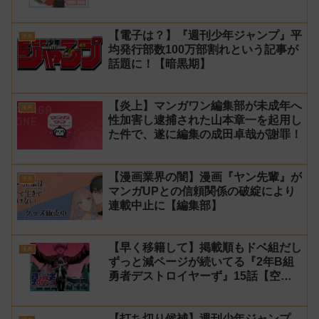
【電子は？】『週刊少年ジャンプ』平
漫画
均発行部数100万部割れという記事が
話題に！【暗黒期】
【炎上】マンガワン編集部が未成年へ
漫画
性加害し逮捕された山本章一を起用し
た件で、遂に編集の成田卓哉が謝罪！
【漫画業界の闇】漫画『ヤン先輩』が
漫画
マンガUPとの信頼関係の破綻により
連載中止に【編集部】
【早く移籍して】掲載順もドベ組だし
漫画
ずっと減ページが続いてる『2年B組
勇者デストロイヤーず』15話【空
知】
【打ち切り候補】週刊少年ジャンプ