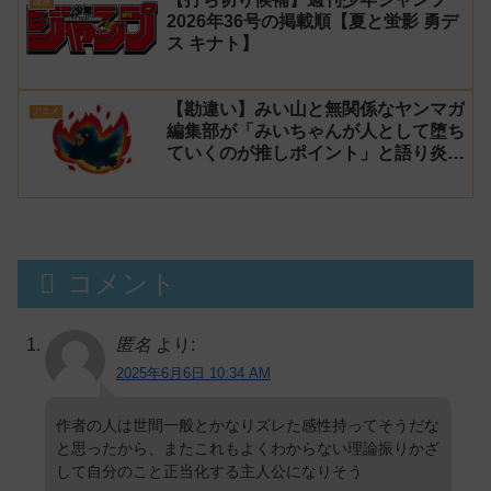
漫画
2026年36号の掲載順【夏と蛍影 勇デ
ス キナト】
【勘違い】みい山と無関係なヤンマガ
アニメ
編集部が「みいちゃんが人として堕ち
ていくのが推しポイント」と語り炎上
し動画を非公開に【マガポケ シリウ
ス】
コメント
匿名
より:
2025年6月6日 10:34 AM
作者の人は世間一般とかなりズレた感性持ってそうだな
と思ったから、またこれもよくわからない理論振りかざ
して自分のこと正当化する主人公になりそう