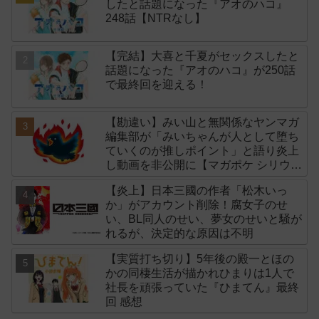
したと話題になった『アオのハコ』
248話【NTRなし】
【完結】大喜と千夏がセックスしたと
話題になった『アオのハコ』が250話
で最終回を迎える！
【勘違い】みい山と無関係なヤンマガ
編集部が「みいちゃんが人として堕ち
ていくのが推しポイント」と語り炎上
し動画を非公開に【マガポケ シリウ
ス】
【炎上】日本三國の作者「松木いっ
か」がアカウント削除！腐女子のせ
い、BL同人のせい、夢女のせいと騒が
れるが、決定的な原因は不明
【実質打ち切り】5年後の殿一とほの
かの同棲生活が描かれひまりは1人で
社長を頑張っていた『ひまてん』最終
回 感想