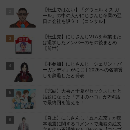
【転生ではない】「グウェル オス ガ
ール」の中の人がにじさんじ卒業の翌
日に会社を設立！【コンサル】
【転生先】にじさんじVTAを卒業また
は退学したメンバーのその後まとめ
【前世】
【不参加】にじさんじ「シェリン・バ
ーガンディ」がにじ甲2026への名前貸
しを辞退したと発表
【完結】大喜と千夏がセックスしたと
話題になった『アオのハコ』が250話
で最終回を迎える！
【炎上】にじさんじ「五木左京」が熊
本地震に関するコメントで廃墟の絵文
字を使い不謹慎だと叩かれる【コンプ