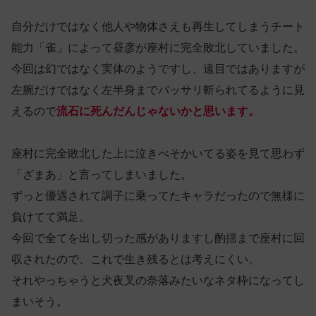
自分だけではなく他人や物体さえも再生してしまうチート
能力「雀」によって昼彦が座村に完全敗北していました。
今回は幻ではなく実体のようですし、遠目ではありますが
左腕だけではなく左半身までバッサリ斬られてるように見
えるので
流石に死んだんじゃないかと思います。
座村に完全敗北した上に泣きべそかいてる姿を見て思わず
「ざまあ」と言ってしまいました。
ずっと優遇されて調子に乗ってたキャラだったので無様に
負けてて満足。
今回で全てを出し切った感がありますし酌揺まで座村に回
収されたので、これで生き残るとは考えにくい。
それやっちゃうと犬夜叉の奈落みたいなネタ枠になってし
まいそう。