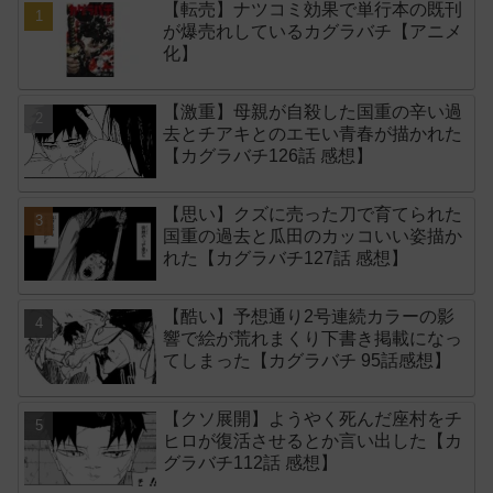
【転売】ナツコミ効果で単行本の既刊
が爆売れしているカグラバチ【アニメ
化】
【激重】母親が自殺した国重の辛い過
去とチアキとのエモい青春が描かれた
【カグラバチ126話 感想】
【思い】クズに売った刀で育てられた
国重の過去と瓜田のカッコいい姿描か
れた【カグラバチ127話 感想】
【酷い】予想通り2号連続カラーの影
響で絵が荒れまくり下書き掲載になっ
てしまった【カグラバチ 95話感想】
【クソ展開】ようやく死んだ座村をチ
ヒロが復活させるとか言い出した【カ
グラバチ112話 感想】