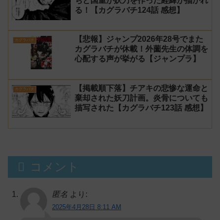
ちと国重が妖刀を作った経緯が描かれ
る！【カグラバチ124話 感想】
【悲報】ジャンプ2026年28号でまた
カグラバチ
カグラバチが休載！外薗先生の体調を
心配する声が挙がる【ジャンプラ】
【掲載順下落】チアキの悲惨な運命と
カグラバチ
棄却された妖刀計画。炎骨についても
描写された【カグラバチ123話 感想】
コメント
匿名
より:
2025年4月28日 8:11 AM