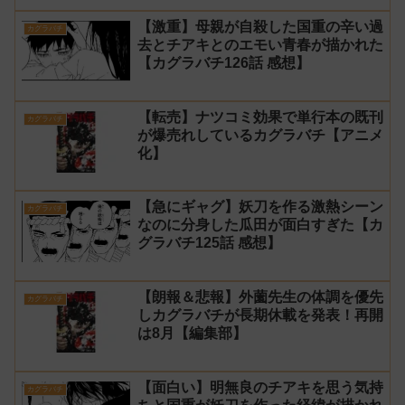
【激重】母親が自殺した国重の辛い過
カグラバチ
去とチアキとのエモい青春が描かれた
【カグラバチ126話 感想】
【転売】ナツコミ効果で単行本の既刊
カグラバチ
が爆売れしているカグラバチ【アニメ
化】
【急にギャグ】妖刀を作る激熱シーン
カグラバチ
なのに分身した瓜田が面白すぎた【カ
グラバチ125話 感想】
【朗報＆悲報】外薗先生の体調を優先
カグラバチ
しカグラバチが長期休載を発表！再開
は8月【編集部】
【面白い】明無良のチアキを思う気持
カグラバチ