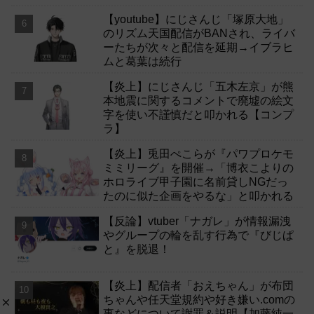
【youtube】にじさんじ「塚原大地」
のリズム天国配信がBANされ、ライバ
ーたちが次々と配信を延期→イブラヒ
ムと葛葉は続行
【炎上】にじさんじ「五木左京」が熊
本地震に関するコメントで廃墟の絵文
字を使い不謹慎だと叩かれる【コンプ
ラ】
【炎上】兎田ぺこらが『パワプロケモ
ミミリーグ』を開催→「博衣こよりの
ホロライブ甲子園に名前貸しNGだっ
たのに似た企画をやるな」と叩かれる
【反論】vtuber「ナガレ」が情報漏洩
やグループの輪を乱す行為で『びじぱ
と』を脱退！
【炎上】配信者「おえちゃん」が布団
ちゃんや任天堂規約や好き嫌い.comの
事などについて謝罪＆説明【加藤純一