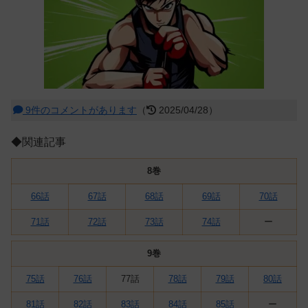
9件のコメントがあります
（
2025/04/28）
◆関連記事
8巻
66話
67話
68話
69話
70話
71話
72話
73話
74話
ー
9巻
75話
76話
77話
78話
79話
80話
81話
82話
83話
84話
85話
ー