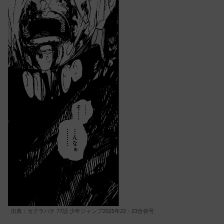
出典：カグラバチ 77話 少年ジャンプ2025年22・23合併号