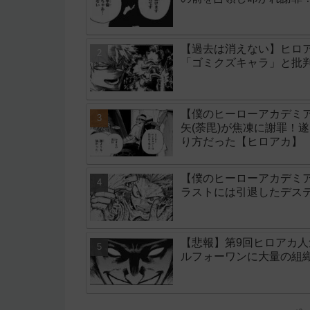
【過去は消えない】ヒロ
「ゴミクズキャラ」と批
【僕のヒーローアカデミア
矢(荼毘)が焦凍に謝罪！
り方だった【ヒロアカ】
【僕のヒーローアカデミア
ラストには引退したデス
【悲報】第9回ヒロアカ
ルフォーワンに大量の組