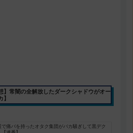
感想】常闇の全解放したダークシャドウがオー
カ】
展で痛バを持ったオタク集団がバカ騒ぎして黒デク
！【連番】