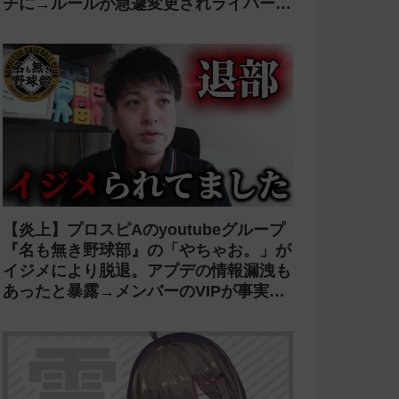
チに→ルールが急遽変更されライバーの
転生が可能に
【炎上】プロスピAのyoutubeグループ
『名も無き野球部』の「やちゃお。」が
イジメにより脱退。アプデの情報漏洩も
あったと暴露→メンバーのVIPが事実無
根だと否定