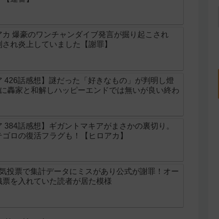
アカ 爆豪のワンチャンダイブ発言が掘り起こされ
判され炎上していました【謝罪】
 426話感想】謎だった「好きなもの」が判明し燈
遂に轟家と和解しハッピーエンドでは無いが良い終わ
 384話感想】ギガントマキアがまさかの裏切り。
テゴロの復活フラグも！【ヒロアカ】
人気投票で集計データにミスがあり公式が謝罪！オー
織票を入れていた読者が居た模様