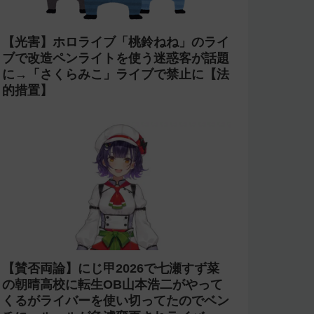
【光害】ホロライブ「桃鈴ねね」のライ
ブで改造ペンライトを使う迷惑客が話題
に→「さくらみこ」ライブで禁止に【法
的措置】
【賛否両論】にじ甲2026で七瀬すず菜
の朝晴高校に転生OB山本浩二がやって
くるがライバーを使い切ってたのでベン